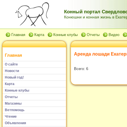
Конный портал Свердловс
Конюшни и конная жизнь в Екатер
Главная
Карта
Конные клубы
Отчеты
Видео
Аренда лошади Екатер
Главная
О сайте
Всего: 6
Новости
Новый год!
Карта
Конные клубы
Отчеты
Магазины
Ветпомощь
Чтение
Объявления