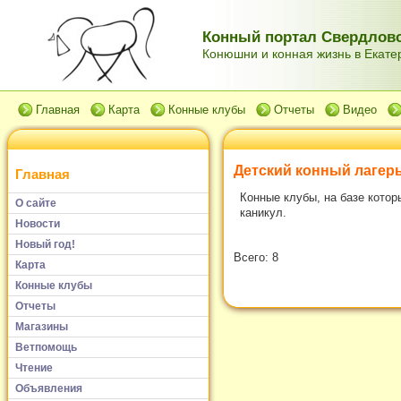
Конный портал Свердловс
Конюшни и конная жизнь в Екатер
Главная
Карта
Конные клубы
Отчеты
Видео
Детский конный лагерь
Главная
Конные клубы, на базе котор
О сайте
каникул.
Новости
Новый год!
Всего: 8
Карта
Конные клубы
Отчеты
Магазины
Ветпомощь
Чтение
Объявления