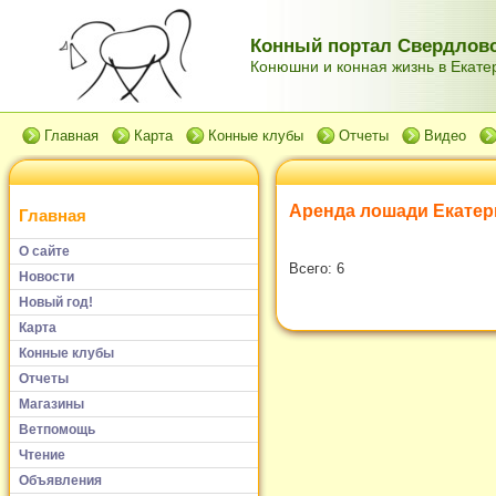
Конный портал Свердловс
Конюшни и конная жизнь в Екатер
Главная
Карта
Конные клубы
Отчеты
Видео
Аренда лошади Екатер
Главная
О сайте
Всего: 6
Новости
Новый год!
Карта
Конные клубы
Отчеты
Магазины
Ветпомощь
Чтение
Объявления