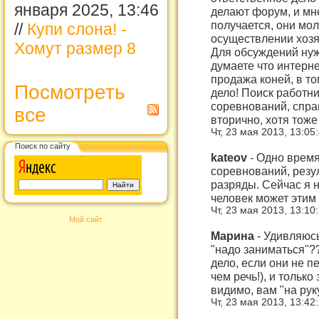
января 2025, 13:46
делают форум, и мне
получается, они мо
//
Купи слона! -
осуществлении хозя
Хомут размер 8
Для обсуждений нуж
думаете что интерне
продажа коней, в то
Посмотреть
дело! Поиск работн
соревнований, спра
все
вторично, хотя тож
Чт, 23 мая 2013, 13:05
Поиск по сайту
kateov
-
Одно время
соревнований, резу
разряды. Сейчас я 
человек может этим 
Чт, 23 мая 2013, 13:10
Мой сайт
Марина
-
Удивляюсь
"надо заниматься"?
дело, если они не 
чем речь!), и только 
видимо, вам "на рук
Чт, 23 мая 2013, 13:42