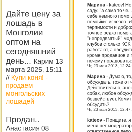
Марина
-
kateov! Не
саду: "а сама то че.
Дайте цену за
себе немного помог
лошадь в
помойки" исчезло. Я
терпимости и доброж
Монголии
точнее редко помога
"непредвзятый" моде
оптом на
клубов столько КСК,
работают, а обсудит
сегодняшний
кроме продавцов и 
день...
Карим 13
нечему порадоватьс
Чт, 23 мая 2013, 12:24
марта 2025, 15:11
Марина
-
Думаю, то
//
Купи коня! -
обсуждать, тоже от 
продаем
Действительно, ано
монгольских
собак, любое обсуж
бездействует. Кому 
лошадей
обсудить?
Чт, 23 мая 2013, 12:47
Продан..
kateov
-
Поищите, я 
меня нет модераторс
Анастасия 08
ответственное дело 