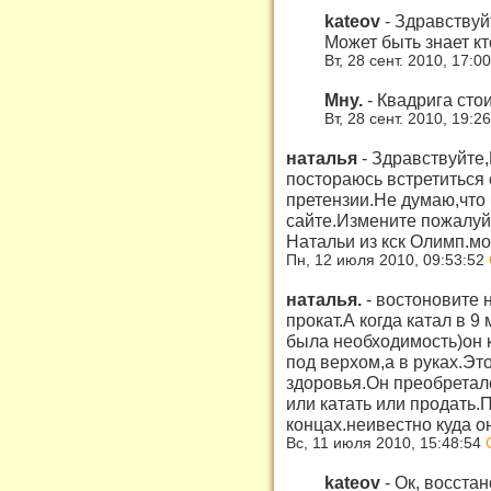
kateov
-
Здравствуйт
Может быть знает кт
Вт, 28 сент. 2010, 17:0
Мну.
-
Квадрига стои
Вт, 28 сент. 2010, 19:2
наталья
-
Здравствуйте,
постораюсь встретиться 
претензии.Не думаю,что
сайте.Измените пожалуйс
Натальи из кск Олимп.мой
Пн, 12 июля 2010, 09:53:52
наталья.
-
востоновите 
прокат.А когда катал в 9
была необходимость)он к
под верхом,а в руках.Эт
здоровья.Он преобреталс
или катать или продать.П
концах.неивестно куда о
Вс, 11 июля 2010, 15:48:54
kateov
-
Ок, восста