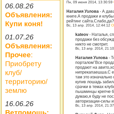
Пн, 09 июня 2014, 13:30:59
06.08.26
Наталия Узлова
-
А дав
Объявления:
книге.А продажи и клуб
рейтинг сайта.Слабо,да?
Купи коня!
Вс, 13 апр. 2014, 12:44:12
О
kateov
-
Наталья, сп
01.07.26
продажи без обсужде
никто не смотрит.
Объявления:
Вс, 13 апр. 2014, 21:1
Прочее
:
Наталия Узлова
-
Т
Приобрету
порталом"Все прод
продают на авито,х
клуб/
нипрекапаешша.С е
там это изначально
территорию/
купив лошадь забил
срачки в темах клуб
землю
пышминцы крепче бу
думаю,я буду не по
авторизации-силы и
16.06.26
Вс, 13 апр. 2014, 21:3
Ветпомощь: