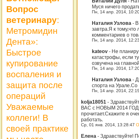
Виталий Дуля
-
Нат
Муся ничего продать
Вопрос
Пн, 14 апр. 2014, 10:2
ветеринару
:
Наталия Узлова
-
В
завтра.Я к тому,что
Метромидин
комментариев о това
Дента»:
Пн, 14 апр. 2014, 12:2
Быстрое
kateov
-
Не планиру
катастрофы, если ту
купирование
озвучена на главной
Пн, 14 апр. 2014, 17:2
воспаления и
Наталия Узлова
-
Д
защита после
спорта на Урале.Со
Пн, 14 апр. 2014, 22:1
операций
kolja18051
-
Здравствуйт
Уважаемые
ВАС с НОВЫМ 2014 ГОДО
прочитает.Скажите я оче
коллеги! В
работать.
Ср, 01 янв. 2014, 13:28:47
О
своей практике
Елена
-
Здравствуйте! П