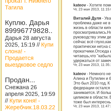
прокат г. Нижнего
kateov
-
Хотите пом
Тагила
Чт, 23 мая 2013, 11:15
Виталий Дуля
-
Ува
Куплю. Дарья
проблема даже не в
жизнь в области кип
89996779828..
просматривались.Но
руководству этим д
Дарья 28 августа
сейчас всё глухо,к
2025, 15:19 //
Купи
практически нет,на 
слона! -
прокатчики.Отсюда 
читаешь,что "кабыл
Продается
удержаться от заме
выездковое седло
Чт, 23 мая 2013, 11:35
kateov
-
Немного не
Алина и Путилин и б
Продан...
Это был 2010 год. К
Снежана 26
федерации остался 
занимается. И больш
апреля 2025, 19:59
целиком в области. 
//
Купи коня! -
тоже был интересны
Жеребчик.18.03.22
Чт, 23 мая 2013, 11:47