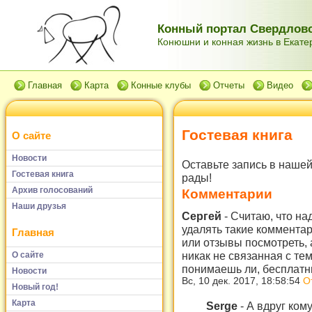
Конный портал Свердловс
Конюшни и конная жизнь в Екатер
Главная
Карта
Конные клубы
Отчеты
Видео
Гостевая книга
О сайте
Новости
Оставьте запись в нашей
Гостевая книга
рады!
Архив голосований
Комментарии
Наши друзья
Сергей
-
Считаю, что на
удалять такие комментар
Главная
или отзывы посмотреть, 
никак не связанная с те
О сайте
понимаешь ли, бесплатны
Новости
Вс, 10 дек. 2017, 18:58:54
О
Новый год!
Карта
Serge
-
А вдруг ком