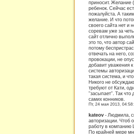
приносит. Желание 
ребенок. Сейчас ест
пожалуйста. А таки
желание. И что пот
своего сайта нет и 
соревам уже за четы
сайт отлично выпол
это то, что автор са
потому беспристрасе
отвечать на него, с
провокации, не опус
добавит уважения к 
системы авторизации
такая система, и чт
Никого не обсуждаю
требуют от Кати, од
"засыпает". Так что 
самих конников.
Пт, 24 мая 2013, 04:58
kateov
-
Людмила, с
авторизации. Чтоб 
работу в компанию L
По крайней мере мн