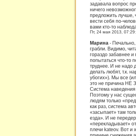
задавала вопрос про
ничего невозможного
предложить лучше, 
вести себя по-челов
вами кто-то наблюда
Пт, 24 мая 2013, 07:29
Марина
-
Печально,
грабли. Видимо, чит
гораздо забавнее и
попытаться что-то п
труднее. И не надо 
делать любят, т.к. н
убогих»). Мы все (ил
это не причина НЕ 
Система наведения 
Поэтому у нас сущес
людям только «пред
как раз, система ав
«засыпает» там тол
езда». И не передер
«перекладывает» от
плечи kateov. Вот и
причине снижения а