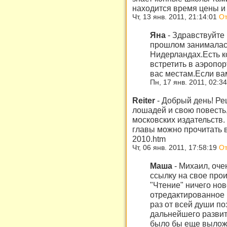
находится время цены и
Чт, 13 янв. 2011, 21:14:01
От
Яна
-
Здравствуйте 
прошлом занималас
Нидерландах.Есть к
встретить в аэропо
вас местам.Если ва
Пн, 17 янв. 2011, 02:3
Reiter
-
Добрый день! Реш
лошадей и свою повесть
московских издательств. 
главы можно прочитать вот
2010.htm
Чт, 06 янв. 2011, 17:58:19
От
Маша
-
Михаил, очен
ссылку на свое прои
"Чтение" ничего ново
отредактированное 
раз от всей души п
дальнейшего разви
было бы еще вылож