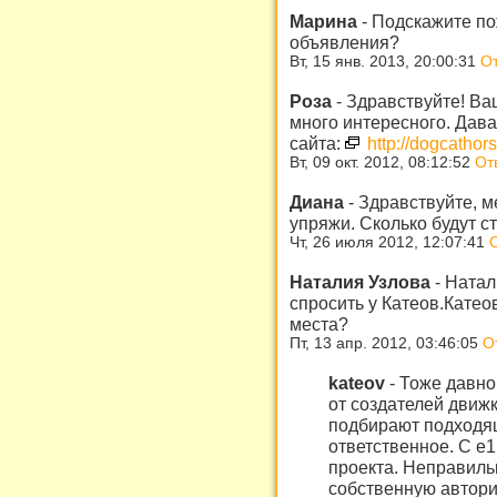
Марина
-
Подскажите по
объявления?
Вт, 15 янв. 2013, 20:00:31
От
Роза
-
Здравствуйте! Ва
много интересного. Дав
сайта:
http://dogcathor
Вт, 09 окт. 2012, 08:12:52
От
Диана
-
Здравствуйте, м
упряжи. Сколько будут с
Чт, 26 июля 2012, 12:07:41
Наталия Узлова
-
Натали
спросить у Катеов.Катео
места?
Пт, 13 апр. 2012, 03:46:05
О
kateov
-
Тоже давно 
от создателей движк
подбирают подходящ
ответственное. С е
проекта. Неправиль
собственную авториз