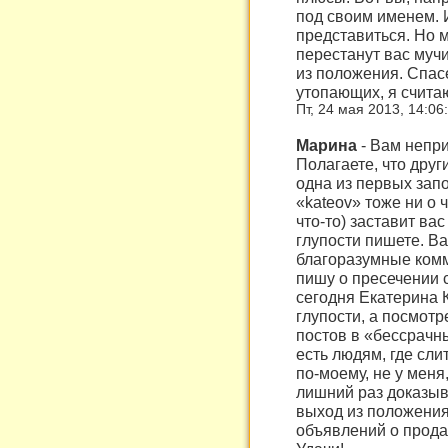
под своим именем. 
представиться. Но м
перестанут вас мучи
из положения. Спас
утопающих, я счита
Пт, 24 мая 2013, 14:06
Марина
-
Вам непри
Полагаете, что друг
одна из первых зап
«kateov» тоже ни о ч
что-то) заставит ва
глупости пишете. Ва
благоразумные комм
пишу о пресечении 
сегодня Екатерина 
глупости, а посмотре
постов в «бессрачн
есть людям, где сли
по-моему, не у меня,
лишний раз доказыв
выход из положения,
объявлений о продаж