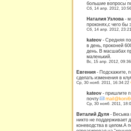
большие вопросы по
Сб, 14 апр. 2012, 10:5
Наталия Узлова
-
м
проконях,с чего бы 
Сб, 14 апр. 2012, 23:2
kateov
-
Средняя по
в день, проконей 60
день. В масшабах пр
маленький.
Вс, 15 апр. 2012, 09:3
Евгения
-
Подскажите, п
сделать изменения в клу
Ср, 30 нояб. 2011, 16:34:22
kateov
-
пришлите п
почту
mail@koni6
Ср, 30 нояб. 2011, 18:
Виталий Дуля
-
Весьма 
никто не поддерживает д
коневодства в целом.А п
отреагировал на "концеп