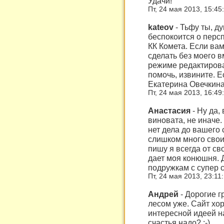
Удачи!
Пт, 24 мая 2013, 15:45
kateov
-
Тьфу ты, д
беспокоится о персп
КК Комета. Если вам
сделать без моего 
режиме редактирова
помочь, извините. Е
Екатерина Овечкина
Пт, 24 мая 2013, 16:49
Анастасия
-
Ну да,
виновата, не иначе
нет дела до вашего 
слишком много своих
пишу я всегда от св
дает моя конюшня.
подружкам с супер 
Пт, 24 мая 2013, 23:11
Андрей
-
Дорогие г
лесом уже. Сайт хо
интересной идеей 
счастья надо? :-)