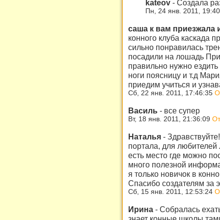
kateov
-
Создала ра
Пн, 24 янв. 2011, 19:4
саша к вам приезжала 
конного клуба каскада п
сильно понравилась тре
посадили на лошадь При
правильно нужно ездить 
ноги поясницу и т.д Ма
приедим учиться и узнават
Сб, 22 янв. 2011, 17:46:35
О
Василь
-
все супер
Вт, 18 янв. 2011, 21:36:09
От
Наталья
-
Здравствуйте!
портала, для любителей л
есть место где можно п
много полезной информа
я только новичок в конно
Спасибо создателям за э
Сб, 15 янв. 2011, 12:53:24
О
Ирина
-
Собралась ехат
знает конные школы тами