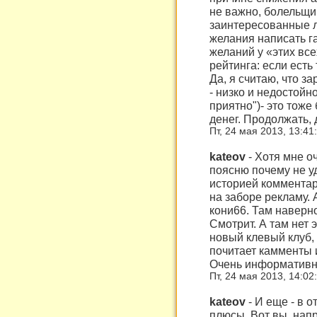
не важно, болельщи
заинтересованные л
желания написать га
желаний у «этих все
рейтинга: если есть 
Да, я считаю, что з
- низко и недостойн
приятно")- это тож
денег. Продолжать, 
Пт, 24 мая 2013, 13:41
kateov
-
Хотя мне о
поясню почему не у
историей комментар
на заборе рекламу. А
кони66. Там наверн
Смотрит. А там нет э
новый клевый клуб, н
почитает камменты и
Очень информативно
Пт, 24 мая 2013, 14:02
kateov
-
И еще - в о
плюсы. Вот вы, нап