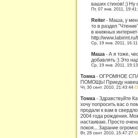
ваших стихов! ;) Ну
Пт, 07 янв. 2011, 19:4
Reiter
-
Маша, у мен
то в раздел "Чтение"
в книжных интернет-
http://www.labirint.r
Ср, 19 янв. 2011, 16:1
Маша
-
А я тоже, чес
добавлять :) Это на
Ср, 19 янв. 2011, 19:1
Томка
-
ОГРОМНОЕ СПА
ПОМОЩЬ! Приеду навещу
Чт, 30 сент. 2010, 21:43:44
О
Томка
-
Здравствуйте Ка
хочу попросить вас о по
продали к вам в свердло
2004 года рождения. Мож
настаиваю. Просто очень
покоя... Зарание огромн
Вт, 28 сент. 2010, 15:47:27
О