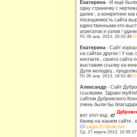
Екатерина
-
И ещё было
одну страничку с чертежа
далее , а конкретнее как
посещаемость сайта выра
единственными кто выст
агрегатов и узлов ! удачи 
Пт, 05 апр. 2013, 20:02:48
О
Екатерина
-
Сайт хороши
на сайтах других ! У нас
контакте , своего сайта 
выставим ссылку на кони 
Дуля молодец , продолжа
Пт, 05 апр. 2013, 18:52:40
О
Александр
-
Сайт Дубро
ссылками. Здравствуйте
сайтом Дубровского Кон
очень были бы благодарн
вот этот код :
банер на нашем сайте , е
eagle-87@ukr.net
Ср, 27 марта 2013, 10:35:3