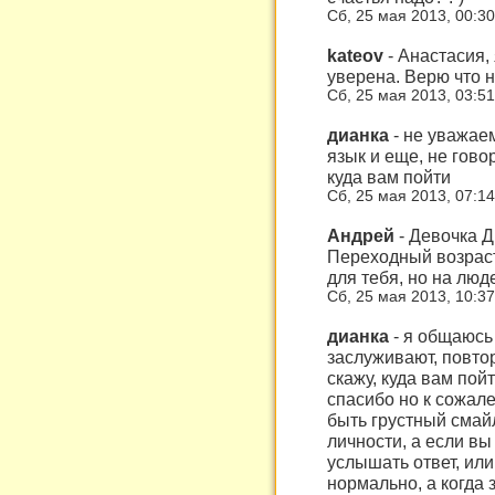
Сб, 25 мая 2013, 00:3
kateov
-
Анастасия, 
уверена. Верю что н
Сб, 25 мая 2013, 03:5
дианка
-
не уважаем
язык и еще, не гово
куда вам пойти
Сб, 25 мая 2013, 07:1
Андрей
-
Девочка Д
Переходный возраст
для тебя, но на люде
Сб, 25 мая 2013, 10:3
дианка
-
я общаюсь 
заслуживают, повтор
скажу, куда вам пой
спасибо но к сожале
быть грустный смай
личности, а если вы
услышать ответ, или
нормально, а когда з