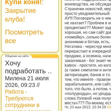
Купи коня!
:
коневодства, не обсуждае
Странички новостей, ме
Закрытие
просто уведомительный 
клуба!
АУ!!! Поговорить не о че
не хватает? Проблем в к
процветают?? Может заду
Посмотреть
хорошая, но сам сайт да
«помойку», сильно болен
все
анонимам и ботам, есть,
Негатива - чересчур мно
перерастает в очередной
продажи, а хозяина, начи
Общение на сайте
заканчивая - бог знает ч
Хочу
kateov - простите, но к
подработать ..
(а также симпатии и ант
авторизации, банов и т.п
Милена 21 июля
тем, что имеете - право
зарабатываете, или сайт,
2026, 09:23 //
того, что было, а потом,
Работа -
«полууродца», но уродц
Требуются
слова Узловой «как полу
места»??? По-моему, ест
сотрудники в
Чт, 23 мая 2013, 10:34:29
От