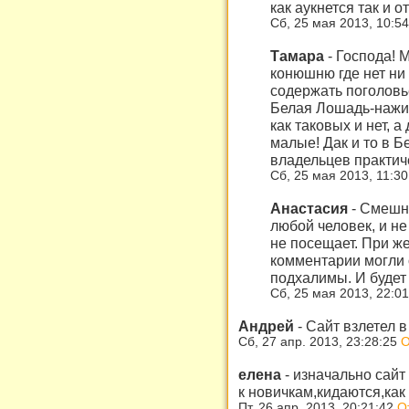
как аукнется так и о
Сб, 25 мая 2013, 10:5
Тамара
-
Господа! М
конюшню где нет ни 
содержать поголовь
Белая Лошадь-нажив
как таковых и нет, а
малые! Дак и то в 
владельцев практич
Сб, 25 мая 2013, 11:3
Анастасия
-
Смешно
любой человек, и не
не посещает. При ж
комментарии могли 
подхалимы. И будет
Сб, 25 мая 2013, 22:0
Андрей
-
Сайт взлетел в
Сб, 27 апр. 2013, 23:28:25
О
елена
-
изначально сайт
к новичкам,кидаются,как 
Пт, 26 апр. 2013, 20:21:42
О