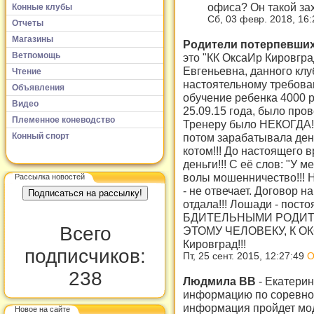
офиса? Он такой за
Конные клубы
Сб, 03 февр. 2018, 16
Отчеты
Магазины
Родители потерпевши
Ветпомощь
это "КК ОксаИр Кировгра
Евгеньевна, данного клу
Чтение
настоятельному требова
Объявления
обучение ребенка 4000 р
Видео
25.09.15 года, было прове
Племенное коневодство
Тренеру было НЕКОГДА!!!
Конный спорт
потом зарабатывала день
котом!!! До настоящего
деньги!!! С её слов: "У м
волы мошенничество!!! Н
Рассылка новостей
- не отвечает. Договор н
отдала!!! Лошади - посто
БДИТЕЛЬНЫМИ РОДИТЕ
Всего
ЭТОМУ ЧЕЛОВЕКУ, К О
Кировград!!!
подписчиков:
Пт, 25 сент. 2015, 12:27:49
О
238
Людмила ВВ
-
Екатерин
информацию по соревнов
информация пройдет м
Новое на сайте