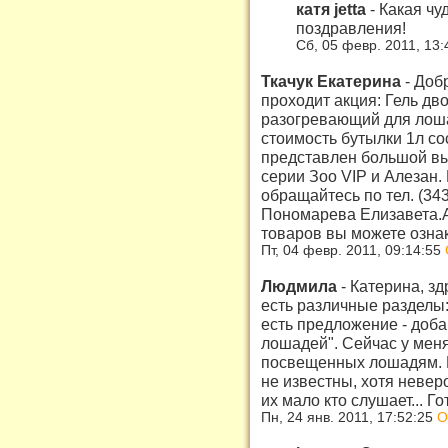
катя jetta
-
Какая чу
поздравления!
Сб, 05 февр. 2011, 13
Ткачук Екатерина
-
Добр
проходит акция: Гель д
разогревающий для лоша
стоимость бутылки 1л со
представлен большой вы
серии Зоо VIP и Алезан
обращайтесь по тел. (34
Пономарева Елизавета.А
товаров вы можете озна
Пт, 04 февр. 2011, 09:14:55
Людмила
-
Катерина, зд
есть различные разделы:
есть предложение - доба
лошадей". Сейчас у меня
посвещенных лошадям. Н
не известны, хотя невер
их мало кто слушает... Г
Пн, 24 янв. 2011, 17:52:25
О