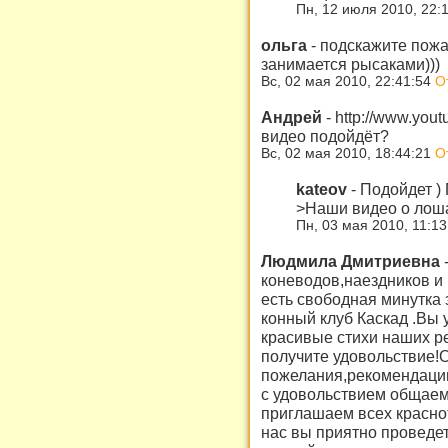
Пн, 12 июля 2010, 22:
ольга
-
подскажите пожалу
занимается рысаками)))
Вс, 02 мая 2010, 22:41:54
О
Андрей
-
http://www.yo
видео подойдёт?
Вс, 02 мая 2010, 18:44:21
О
kateov
-
Подойдет )
>Наши видео о лош
Пн, 03 мая 2010, 11:1
Людмила Дмитриевна
коневодов,наездников и
есть свободная минутка з
конный клуб Каскад .Вы 
красивые стихи наших р
получите удовольствие!
пожелания,рекомендации.
с удовольствием общаем
приглашаем всех краснот
нас вы приятно проведет