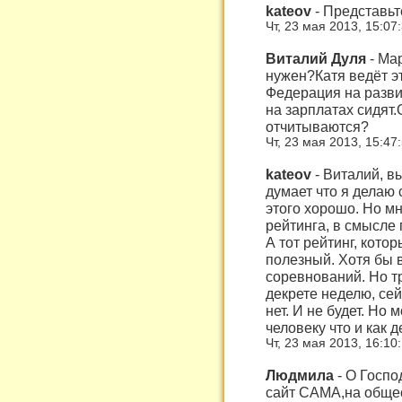
kateov
-
Представьт
Чт, 23 мая 2013, 15:07
Виталий Дуля
-
Мар
нужен?Катя ведёт э
Федерация на разви
на зарплатах сидят
отчитываются?
Чт, 23 мая 2013, 15:47
kateov
-
Виталий, в
думает что я делаю 
этого хорошо. Но мн
рейтинга, в смысле
А тот рейтинг, котор
полезный. Хотя бы 
соревнований. Но тр
декрете неделю, сей
нет. И не будет. Но
человеку что и как д
Чт, 23 мая 2013, 16:10
Людмила
-
О Госпо
сайт САМА,на общес