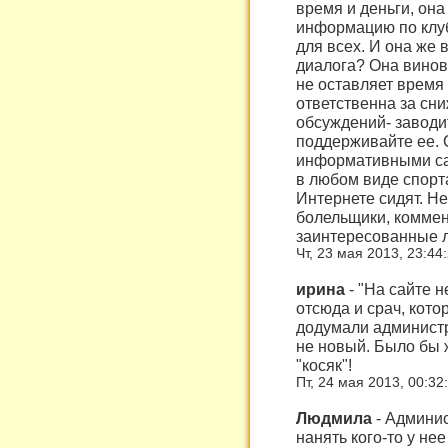
время и деньги, она
информацию по клу
для всех. И она же в
диалога? Она винов
не оставляет время
ответственна за сн
обсуждений- заводи
поддерживайте ее. 
информативными сам
в любом виде спорта
Интернете сидят. Н
болельщики, коммен
заинтересованные 
Чт, 23 мая 2013, 23:44
ирина
-
"На сайте н
отсюда и срач, кото
додумали администр
не новый. Было бы 
"косяк"!
Пт, 24 мая 2013, 00:32
Людмила
-
Админист
нанять кого-то у нее