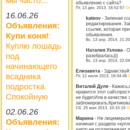
мы часто...
объявление с сайта?
Пт, 13 дек. 2013, 16:52:57
От
16.06.26
kateov
-
Зеленая сс
редактирования. За
Объявления:
ссылке, которая пр
Купи коня!
:
объявления.
Вс, 13 апр. 2014, 21:2
Куплю лошадь
Наталия Узлова
-
О
под
разобралась)))
Вс, 13 апр. 2014, 22:0
начинающего
Елизавета
-
Здравствуйт
всадника
Пт, 12 июля 2013, 18:04:46
подростка.
Виталий Дуля
-
Кажись,
нравится этот сайт,прос
Спокойную
не будет.Или в качестве
заблокировать.Критикова
Сб, 25 мая 2013, 10:15:15
О
02.06.26
Марина
-
Не лицемерьте,
Объявления:
начиная с раздела «купл
никто не поддерживает д