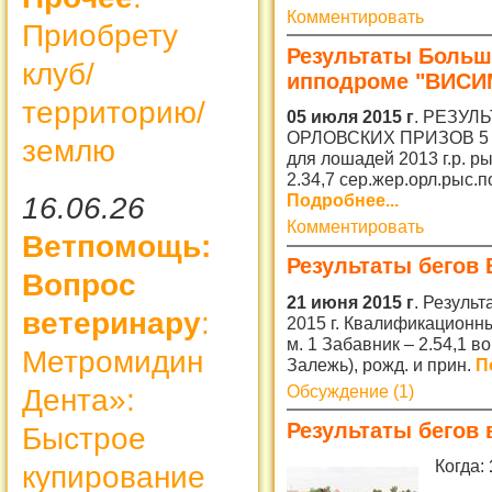
Комментировать
Приобрету
Результаты Больш
клуб/
ипподроме "ВИСИ
территорию/
05 июля 2015 г
. РЕЗУ
ОРЛОВСКИХ ПРИЗОВ 5 ию
землю
для лошадей 2013 г.р. р
2.34,7 сер.жер.орл.рыс.по
Подробнее...
16.06.26
Комментировать
Ветпомощь:
Результаты бегов 
Вопрос
21 июня 2015 г
. Резуль
ветеринару
:
2015 г. Квалификационны
м. 1 Забавник – 2.54,1 во
Метромидин
Залежь), рожд. и прин.
П
Обсуждение (1)
Дента»:
Результаты бегов 
Быстрое
Когда:
купирование