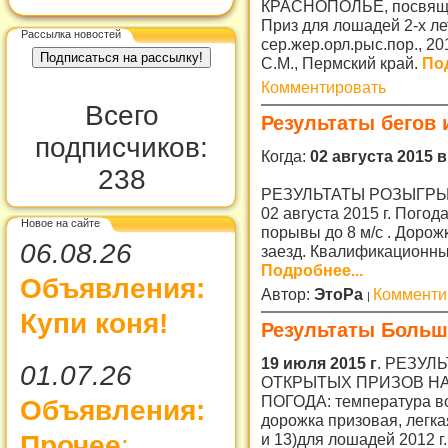
КРАСНОПОЛЬЕ, посвящен
Приз для лошадей 2-х лет
Рассылка новостей
сер.жер.орл.рыс.пор., 20
С.М., Пермский край.
Под
Комментировать
Всего
Результаты бегов 
подписчиков:
Когда:
02 августа 2015 в
238
РЕЗУЛЬТАТЫ РОЗЫГРЫ
02 августа 2015 г. Пого
Новое на сайте
порывы до 8 м/с . Дорож
06.08.26
заезд. Квалификационный
Подробнее...
Объявления:
Автор:
ЭтоРа
Комменти
Купи коня!
Результаты Больш
19 июля 2015 г
. РЕЗУ
01.07.26
ОТКРЫТЫХ ПРИЗОВ НА 
ПОГОДА: температура во
Объявления:
дорожка призовая, легк
и 13)для лошадей 2012 г.
Прочее
: