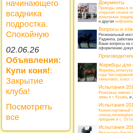
начинающего
Документы
Проводы зимы в по
всадника
открытие сезона н
розыгрыша традиц
и другая
информа
подростка.
Вопросы и от
Спокойную
Региональный инсп
Радмила, работающ
Ваши вопросы на с
02.06.26
оформлению доку
Производител
Объявления:
Жеребцы для 
Купи коня!
:
Жеребец аппалуза
года.Чистокровной
Закрытие
тяжеловоз, класс 
Испытания 20
клуба!
Розыгрыш зимних 
зимы в г. Кушва
, и
Посмотреть
Испытания 20
Конноспортивный п
все
сезона,посвящённ
праздник в с. Ост
Испытания 20
Результаты Бегов в