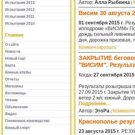
Автор:
Алла Рыбкина
Испытания 2013
Испытания 2012
Висим 30 августа 
Испытания 2011
01 сентября 2015 г
. Рез
Испытания 2010
ипподроме «ВИСИМ» Пого
дождь сильный ливневый
Главная
дня, дорожка призовая,
О сайте
Комментировать
Новости
ЗАКРЫТИЕ беговог
Новый год!
"ВИСИМ". Результ
Карта
Конные клубы
Когда:
27 сентября 2015 
Отчеты
Результаты розыгрыша 
Магазины
27.09.2015 г. Закрытие V
Ветпомощь
ветер 2 м/с южный. Доро
Чтение
Подробнее...
Объявления
Автор:
ЭтоРа
Комменти
Видео
Краснополье резул
Племенное коневодство
Конный спорт
23 августа 2015 г
. РЕЗ