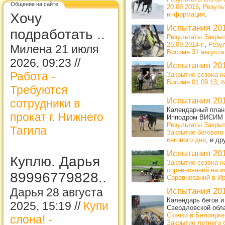
Общение на сайте
20.08.2016
,
Резуль
Хочу
информация
.
Испытания 20
подработать ..
Результаты Закрыт
28.09.2014 г.
,
Резу
Милена 21 июля
Висиме 31 августа 
2026, 09:23 //
Испытания 20
Работа -
Закрытие сезона н
Висиме 01.09.13
,
б
Требуются
Испытания 20
сотрудники в
Календарный план 
прокат г. Нижнего
Ипподром ВИСИМ
Результаты Закрыт
Тагила
Закрытие бегового
бегового дня
, и д
Испытания 20
Куплю. Дарья
Закрытие сезона н
соревнований на и
89996779828..
Соревнований в Ирб
Дарья 28 августа
Испытания 20
Календарь бегов и
2025, 15:19 //
Купи
Свердловской обл
Скачки в Белоярке
слона! -
Закрытие летнего 