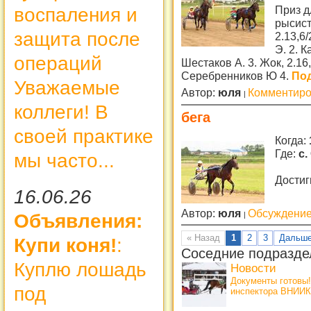
Приз д
воспаления и
рысист
защита после
2.13,6
Э. 2. К
операций
Шестаков А. 3. Жок, 2.16,
Серебренников Ю 4.
Под
Уважаемые
Автор:
юля
Комментиро
коллеги! В
бега
своей практике
Когда:
Где:
с.
мы часто...
Достиг
16.06.26
Автор:
юля
Обсуждение 
Объявления:
« Назад
1
2
3
Дальше
Купи коня!
:
Соседние подразде
Куплю лошадь
Новости
Документы готовы
под
инспектора ВНИИК