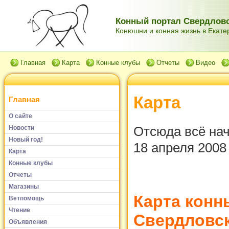
Конный портал Свердловс
Конюшни и конная жизнь в Екатер
Главная
Карта
Конные клубы
Отчеты
Видео
Карта
Главная
О сайте
Отсюда всё нач
Новости
Новый год!
18 апреля 2008 
Карта
Конные клубы
Отчеты
Магазины
Карта конн
Ветпомощь
Чтение
Свердловск
Объявления