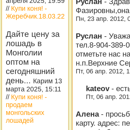
апреля 2025, 19:59
Руслан
-
Здрав
//
Купи коня! -
Фазировны,она 
Жеребчик.18.03.22
Пн, 23 апр. 2012, 
Дайте цену за
Руслан
-
Уважа
лошадь в
тел.8-904-389-
Монголии
отметьте нас н
оптом на
н.п.Верхние С
сегодняшний
Пт, 06 апр. 2012, 
день...
Карим 13
kateov
-
ест
марта 2025, 15:11
Пт, 06 апр. 20
//
Купи коня! -
продаем
монгольских
Алена
-
просьб
лошадей
карту. адрес: п