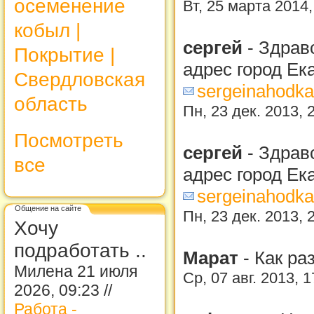
осеменение
Вт, 25 марта 2014
кобыл |
сергей
-
Здравс
Покрытие |
адрес город Ек
Свердловская
sergeinahodk
область
Пн, 23 дек. 2013, 
Посмотреть
сергей
-
Здравс
все
адрес город Ек
sergeinahodk
Общение на сайте
Пн, 23 дек. 2013, 
Хочу
подработать ..
Марат
-
Как ра
Милена 21 июля
Ср, 07 авг. 2013, 
2026, 09:23 //
Работа -