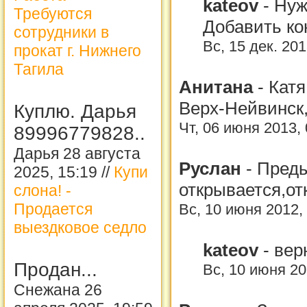
kateov
-
Нуж
Требуются
Добавить ко
сотрудники в
Вс, 15 дек. 201
прокат г. Нижнего
Тагила
Анитана
-
Катя
Верх-Нейвинск, 
Куплю. Дарья
Чт, 06 июня 2013,
89996779828..
Дарья 28 августа
Руслан
-
Преды
2025, 15:19 //
Купи
открывается,о
слона! -
Продается
Вс, 10 июня 2012,
выездковое седло
kateov
-
вер
Продан...
Вс, 10 июня 20
Снежана 26