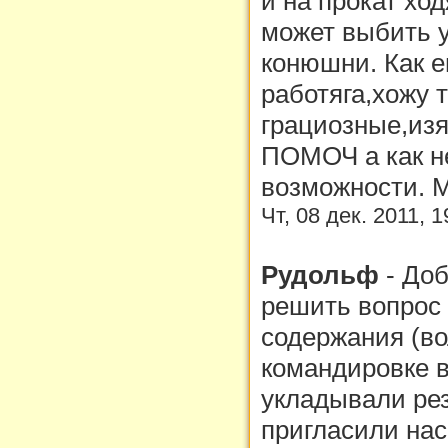
и на прокат хо
может выбить у
конюшни. Как е
работяга,хожу 
грациозные,из
ПОМОЧ а как н
возможности. 
Чт, 08 дек. 2011, 
Рудольф
-
Доб
решить вопрос 
содержания (во
командировке в
укладывали рез
пригласили нас