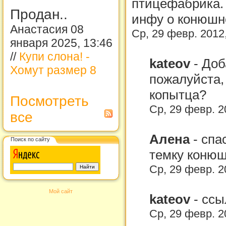
птицефабрика. 
Продан..
инфу о конюшне
Анастасия 08
Ср, 29 февр. 2012
января 2025, 13:46
//
Купи слона! -
kateov
-
Доб
Хомут размер 8
пожалуйста,
копытца?
Посмотреть
Ср, 29 февр. 2
все
Алена
-
спа
Поиск по сайту
темку коню
Ср, 29 февр. 2
Мой сайт
kateov
-
ссы
Ср, 29 февр. 2