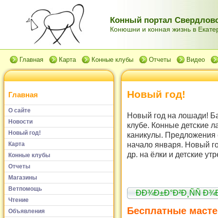
Конный портал Свердловс
Конюшни и конная жизнь в Екатер
Главная
Карта
Конные клубы
Отчеты
Видео
Новый год!
Главная
О сайте
Новый год на лошади! Б
Новости
клубе. Конные детские л
Новый год!
каникулы. Предложения 
начало января. Новый го
Карта
др. на ёлки и детские ут
Конные клубы
Отчеты
Магазины
Ветпомощь
ÐÐ¾Ð±Ð°Ð²Ð¸ÑÑ Ð
Чтение
Бесплатные масте
Объявления