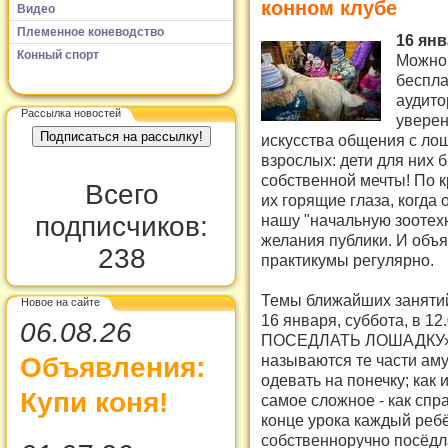
конном клубе
Видео
Племенное коневодство
16 янв
Конный спорт
Можно 
беспла
аудито
Рассылка новостей
уверен
искусства общения с ло
взрослых: дети для них 
собственной мечты! По к
Всего
их горящие глаза, когда
подписчиков:
нашу "начальную зоотехн
желания публики. И объя
238
практикумы регулярно.
Темы ближайших заняти
Новое на сайте
16 января, суббота, в 
06.08.26
ПОСЕДЛАТЬ ЛОШАДКУ». Н
называются те части ам
Объявления:
одевать на понечку; как 
Купи коня!
самое сложное - как спр
конце урока каждый ребё
собственноручно посёдл