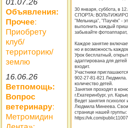
01.07.26
30 января, суббота, в 
Объявления:
СПОРТА: ВОЛЬТИЖИРОВКА
Прочее
:
"Мельница", "Паучёк" - 
выполнить каждый прише
Приобрету
забывайте фотоаппарат,
клуб/
Каждое занятие включает
но и возможность каждо
территорию/
Урок бесплатный, откры
землю
адаптирована для детей 5
входит.
Участники приглашаются п
16.06.26
902-27-81-821 Людмила.
количество детей.
Ветпомощь:
Занятия проходят в кон
Вопрос
г.Екатеринбург, ул. Карь
Ведет занятия психолог 
ветеринару
:
Людмила Минеева. Свои 
странице нашей группы:
Метромидин
https://vk.com/public1100
Дента»: