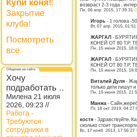
Купи коня!
:
возвраст 2-3 года . инте
Пн, 06 апр. 2015, 17:39:31
О
Закрытие
Игорь
-
1 голова -5
клуба!
Вт, 07 апр. 2015, 01:5
ЖАРГАЛ
-
БУРЯТИ
Посмотреть
КОНЕЙ ОТ 80 Т.Р. 
все
Пн, 15 июня 2015, 18:
ЖАРГАЛ
-
БУРЯТИ
КОНЕЙ ОТ 80 Т.Р. 
Общение на сайте
Пн, 15 июня 2015, 18:
Хочу
Виталий Дуля
-
Жар
подработать ..
только дети пишут и
Пн, 15 июня 2015, 21:
Милена 21 июля
Манжа
-
Сайн,жереб
2026, 09:23 //
Пт, 18 окт. 2019, 04:27
Работа -
костя
-
Здравствуйте. К
Требуются
сколько стоит транспорт
сотрудники в
Вс, 17 нояб. 2013, 17:56:27