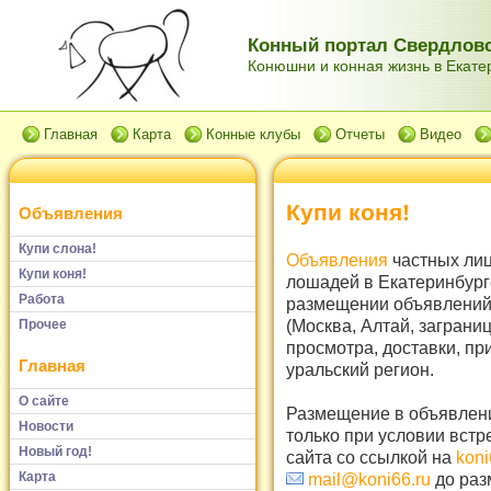
Конный портал Свердловс
Конюшни и конная жизнь в Екатер
Главная
Карта
Конные клубы
Отчеты
Видео
Купи коня!
Объявления
Купи слона!
Объявления
частных лиц
Купи коня!
лошадей в Екатеринбург
Работа
размещении объявлений 
(Москва, Алтай, заграни
Прочее
просмотра, доставки, пр
Главная
уральский регион.
О сайте
Размещение в объявлени
Новости
только при условии встр
Новый год!
сайта со ссылкой на
koni
Карта
mail@koni66.ru
до раз