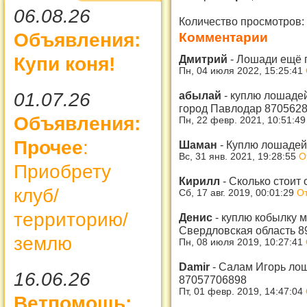
06.08.26
Количество просмотров:
Объявления:
Комментарии
Дмитрий
-
Лошади ещё п
Купи коня!
Пн, 04 июля 2022, 15:25:41
01.07.26
абылай
-
куплю лошадей
город Павлодар 870562
Объявления:
Пн, 22 февр. 2021, 10:51:4
Прочее
:
Шаман
-
Куплю лошадей 
Вс, 31 янв. 2021, 19:28:55
О
Приобрету
Кирилл
-
Сколько стоит 
клуб/
Сб, 17 авг. 2019, 00:01:29
От
территорию/
Денис
-
куплю кобылку м
Свердловская область 8
землю
Пн, 08 июля 2019, 10:27:41
Damir
-
Салам Игорь лош
16.06.26
87057706898
Пт, 01 февр. 2019, 14:47:04
Ветпомощь: