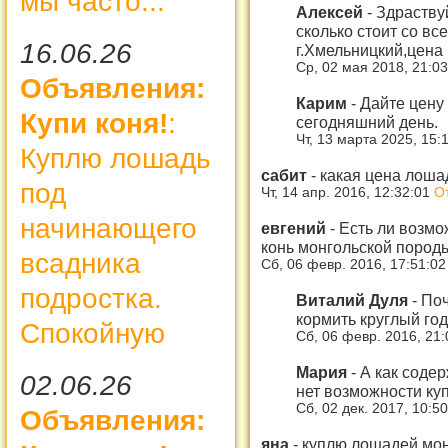
мы часто...
Алексей
-
Здраству
сколько стоит со в
16.06.26
г.Хмельницкий,цена
Ср, 02 мая 2018, 21:0
Объявления:
Карим
-
Дайте цену
Купи коня!
:
сегодняшний день.
Чт, 13 марта 2025, 15:
Куплю лошадь
сабит
-
какая цена лоша
под
Чт, 14 апр. 2016, 12:32:01
О
начинающего
евгений
-
Есть ли возмо
конь монгольской пород
всадника
Сб, 06 февр. 2016, 17:51:0
подростка.
Виталий Дуля
-
Поч
кормить круглый го
Спокойную
Сб, 06 февр. 2016, 21
Мария
-
А как соде
02.06.26
нет возможности куп
Сб, 02 дек. 2017, 10:5
Объявления:
яна
-
куплю лошадей мон