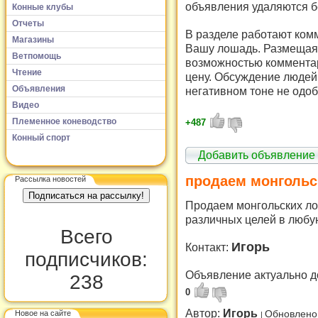
объявления удаляются б
Конные клубы
Отчеты
В разделе работают комм
Магазины
Вашу лошадь. Размещая 
Ветпомощь
возможностью комментар
Чтение
цену. Обсуждение людей 
Объявления
негативном тоне не одоб
Видео
Племенное коневодство
+487
Конный спорт
Добавить объявление
продаем монгольс
Рассылка новостей
Продаем монгольских ло
различных целей в любую
Всего
Игорь
Контакт:
подписчиков:
Объявление актуально д
238
0
Автор:
Игорь
Новое на сайте
Обновлено