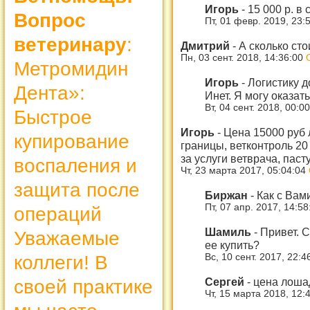
Игорь
-
15 000 р. в
Вопрос
Пт, 01 февр. 2019, 23:
ветеринару
:
Дмитрий
-
А сколько сто
Пн, 03 сент. 2018, 14:36:00
Метромидин
Игорь
-
Логистику д
Дента»:
Инет. Я могу оказа
Вт, 04 сент. 2018, 00:0
Быстрое
Игорь
-
Цена 15000 руб 
купирование
границы, ветконтроль 20
за услуги ветврача, паст
воспаления и
Чт, 23 марта 2017, 05:04:04
защита после
Биржан
-
Как с Вам
Пт, 07 апр. 2017, 14:5
операций
Шамиль
-
Привет. С
Уважаемые
ее купить?
коллеги! В
Вс, 10 сент. 2017, 22:
Сергей
-
цена лошад
своей практике
Чт, 15 марта 2018, 12: