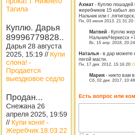
прокат г. Нижнего
Ахмат
-
Куплю лошадей м
Тагила
жеребчиков 15 кабыл .воз
Нальчик или г .пятигорск
Пн, 03 июня 2013, 21:31:20
Куплю. Дарья
Матвей
-
Куплю жер
89996779828..
Нальчик/Черкесск +
Вс, 15 апр. 2018, 20:2
Дарья 28 августа
2025, 15:19 //
Купи
Наталья
-
в дар можете 
пегой масти.
слона! -
Пн, 17 дек. 2012, 15:16:20
О
Продается
Мария
-
никто вам в
выездковое седло
Сб, 02 дек. 2017, 10:4
Продан...
Есть вопрос или ком
Снежана 26
апреля 2025, 19:59
//
Купи коня! -
Жеребчик.18.03.22