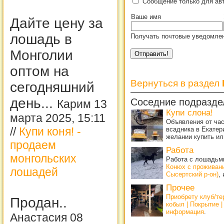
Сообщение только для авт
Ваше имя
Дайте цену за
лошадь в
Получать почтовые уведомлен
Монголии
оптом на
Вернуться в раздел
сегодняшний
день...
Соседние подразде
Карим 13
Купи слона!
марта 2025, 15:11
Объявления от ча
//
Купи коня! -
всадника в Екатер
желании купить ил
продаем
Работа
монгольских
Работа с лошадьми
Конюх с проживан
лошадей
Сысертский р-он)
,
Прочее
Приобрету клуб/т
Продан..
кобыл | Покрытие 
информация
.
Анастасия 08