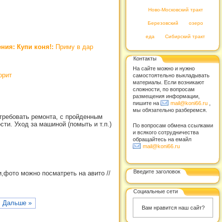
Ново-Московский тракт
Березовский
озеро
еда
Сибирский тракт
ния: Купи коня!:
Приму в дар
Контакты
На сайте можно и нужно
орит
самостоятельно выкладывать
материалы. Если возникают
сложности, по вопросам
размещения информации,
пишите на
mail@koni66.ru
,
мы обязательно разберемся.
требовать ремонта, с пройденным
ти. Уход за машиной (помыть и т.п.)
По вопросам обмена ссылками
и всякого сотрудничества
обращайтесь на емайл
mail@koni66.ru
Введите заголовок
и,фото можно посматреть на авито
//
Социальные сети
Дальше »
Вам нравится наш сайт?