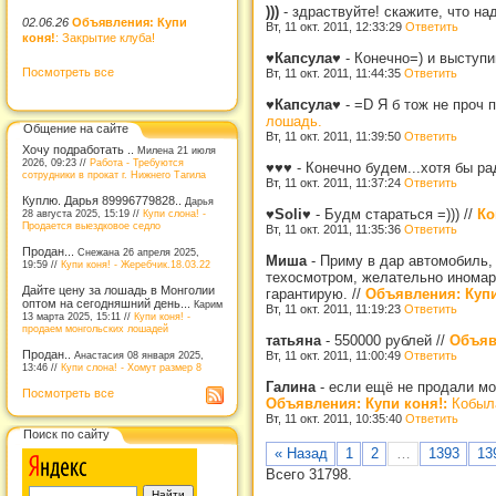
)))
-
здраствуйте! скажите, что на
02.06.26
Объявления: Купи
Вт, 11 окт. 2011, 12:33:29
Ответить
коня!
: Закрытие клуба!
♥Капсула♥
-
Конечно=) и выступ
Посмотреть все
Вт, 11 окт. 2011, 11:44:35
Ответить
♥Капсула♥
-
=D Я б тож не проч 
лошадь.
Общение на сайте
Вт, 11 окт. 2011, 11:39:50
Ответить
Хочу подработать ..
Милена 21 июля
2026, 09:23 //
Работа - Требуются
♥♥♥
-
Конечно будем...хотя бы ра
сотрудники в прокат г. Нижнего Тагила
Вт, 11 окт. 2011, 11:37:24
Ответить
Куплю. Дарья 89996779828..
Дарья
♥Soli♥
-
Будм стараться =)))
//
Ко
28 августа 2025, 15:19 //
Купи слона! -
Продается выездковое седло
Вт, 11 окт. 2011, 11:35:36
Ответить
Продан...
Снежана 26 апреля 2025,
Миша
-
Приму в дар автомобиль,
19:59 //
Купи коня! - Жеребчик.18.03.22
техосмотром, желательно иномарк
Дайте цену за лошадь в Монголии
гарантирую.
//
Объявления: Купи
оптом на сегодняшний день...
Карим
Вт, 11 окт. 2011, 11:19:23
Ответить
13 марта 2025, 15:11 //
Купи коня! -
продаем монгольских лошадей
татьяна
-
550000 рублей
//
Объяв
Продан..
Вт, 11 окт. 2011, 11:00:49
Ответить
Анастасия 08 января 2025,
13:46 //
Купи слона! - Хомут размер 8
Галина
-
если ещё не продали мо
Посмотреть все
Объявления: Купи коня!:
Кобыла
Вт, 11 окт. 2011, 10:35:40
Ответить
Поиск по сайту
« Назад
1
2
…
1393
13
Всего 31798.