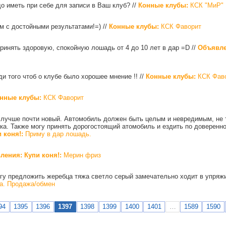
до иметь при себе для записи в Ваш клуб?
//
Конные клубы:
КСК "МиР"
им с достойными результатами!=)
//
Конные клубы:
КСК Фаворит
принять здоровую, спокойную лошадь от 4 до 10 лет в дар =D
//
Объявле
ди того чтоб о клубе было хорошее мнение !!
//
Конные клубы:
КСК Фав
нные клубы:
КСК Фаворит
 лучше почти новый. Автомобиль должен быть целым и невредимым, не 
а. Также могу принять дорогостоящий атомобиль и ездить по довереннос
 коня!:
Приму в дар лошадь.
ления: Купи коня!:
Мерин фриз
гу предложить жеребца тяжа светло серый замечательно ходит в упряж
. Продажа/обмен
94
1395
1396
1397
1398
1399
1400
1401
…
1589
1590