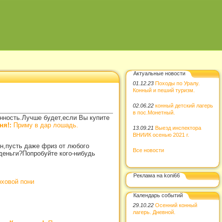
Актуальные новости
01.12.23
Походы по Уралу.
Конный и пеший туризм.
02.06.22
конный детский лагерь
в пос.Монетный.
нность.Лучше будет,если Вы купите
ня!:
Приму в дар лошадь.
13.09.21
Выезд инспектора
ВНИИК осенью 2021 г.
н,пусть даже фриз от любого
Все новости
е деньги?Попробуйте кого-нибудь
Реклама на koni66
ховой пони
Календарь событий
29.10.22
Осенний конный
лагерь. Дневной.