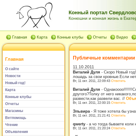
Конный портал Свердловс
Конюшни и конная жизнь в Екатер
Главная
Карта
Конные клубы
Отчеты
Видео
Публичные комментарии
Главная
11.10.2011
О сайте
Виталий Дуля
-
Скоро Новый год
Новости
лошадь за свои кровные.Если нет
Вт, 11 окт. 2011, 22:09:43
Ответить
Новый год!
Виталий Дуля
-
Однакоооо!!!!!!
Карта
другого?Толку от него никакого,п
Конные клубы
развести,как развели вас.
//
Объя
Вт, 11 окт. 2011, 22:00:15
Ответить
Отчеты
Магазины
Эльвира
-
Я тоже хотела бы узна
Вт, 11 окт. 2011, 21:21:41
Ответить
Ветпомощь
qwerty
-
а чо тогда бываете коли 
Чтение
Вт, 11 окт. 2011, 21:20:24
Ответить
Объявления