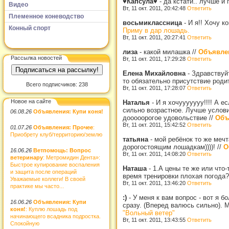
♥Капсула♥
-
да кстати.. лучше и 
Видео
Вт, 11 окт. 2011, 20:42:48
Ответить
Племенное коневодство
восьмиклассница
-
И я!! Хочу к
Конный спорт
Приму в дар лошадь.
Вт, 11 окт. 2011, 20:27:41
Ответить
лиза
-
какой милашка
//
Объявлен
Рассылка новостей
Вт, 11 окт. 2011, 17:29:28
Ответить
Елена Михайловна
-
Здравствуйт
то обязательно присутствие роди
Всего подписчиков: 238
Вт, 11 окт. 2011, 17:28:07
Ответить
Новое на сайте
Наталья
-
И я хочууууууу!!!! А е
сильно возрастное. Лучше услови
06.08.26
Объявления: Купи коня!
дооооорогое удовольствие
//
Объ
Вт, 11 окт. 2011, 15:42:52
Ответить
01.07.26
Объявления: Прочее
:
Приобрету клуб/территорию/землю
татьяна
-
мой ребёнок то же мечт
дорогостоящим лошадкам))))!
//
О
16.06.26
Ветпомощь: Вопрос
Вт, 11 окт. 2011, 14:08:20
Ответить
ветеринару
: Метромидин Дента»:
Быстрое купирование воспаления
Наташа
-
1.А цены те же или что
и защита после операций
время тренировки плохая погода
Уважаемые коллеги! В своей
Вт, 11 окт. 2011, 13:46:20
Ответить
практике мы часто...
:)
-
У меня к вам вопрос - вот я 
16.06.26
Объявления: Купи
сразу. (Вперед валюсь сильно). 
коня!
: Куплю лошадь под
"Вольный ветер"
начинающего всадника подростка.
Вт, 11 окт. 2011, 13:43:55
Ответить
Спокойную