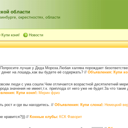
кой области
инбурге, окрестностях, области
Купи коня!
Новости
!Попросите лучше у Деда Мороза.Любая халява порождает безответстве
 денег на лошадь,как вы будете её содержать?
//
Объявления: Купи ко
!Совсем люди с ума сошли.Чем отличается возрастной десятилетний мери
орода значения не имеет,т.к. приплода от него уже не будет.За что таки
вления: Купи коня!:
Мерин фриз
ть рост и где вы находитесь.
//
Объявления: Купи слона!:
Немецкий вер
не нравится?)))
//
Конные клубы:
КСК Фаворит