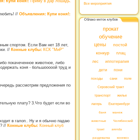
я: Купи коня!:
Приму в дар лошадь.
Все мероприятия
 любить!
//
Объявления: Купи коня!:
Облако меток клубов
прокат
обучение
цены
нным спортом. Если Вам нет 18 лет,
постой
вки.
//
Конные клубы:
КСК "МиР"
конкур
плац
лес
иппотерапия
 либо покачеченное животное, либо
содержать коня - большооооой труд и
дети
пони
походы
сани
поле
ю очередь рассмотрим предложения по
Серовский тракт
транспорт
жилье
тельную плату? 3.Что будет если во
лагерь
Екатеринбург
баня
манеж
ходит в галоп.. Ну и я обычно падаю
животные
Челябинский
е?
//
Конные клубы:
Конный клуб
тракт
arenda
раздевалка
коневоз