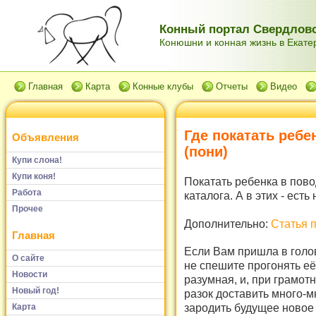
Конный портал Свердловс
Конюшни и конная жизнь в Екатер
Главная
Карта
Конные клубы
Отчеты
Видео
Где покатать ребе
Объявления
(
пони
)
Купи слона!
Купи коня!
Покатать ребенка в пово
Работа
каталога. А в этих - ест
Прочее
Дополнительно:
Статья п
Главная
Если Вам пришла в голо
О сайте
не спешите прогонять её
Новости
разумная, и, при грамот
Новый год!
разок доставить много-м
зародить будущее новое 
Карта