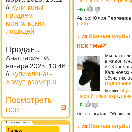
автовокзал
,
Екатеринбу
//
Купи коня! -
+487
продаем
Автор:
Юлия Пермино
монгольских
(139)
лошадей
↓ из
Конные клубы
КСК "МиР"
Продан..
Мы располож
Анастасия 08
в живописно
января 2025, 13:46
и 13 тролле
Калиновских
//
Купи слона! -
обучению ве
Хомут размер 8
Подробнее.
Метки:
обуч
постой
,
плац
,
парк
,
цен
Посмотреть
+11
все
Автор:
arabin
Обновлено 
Поиск по сайту
↓ из
Конные клубы