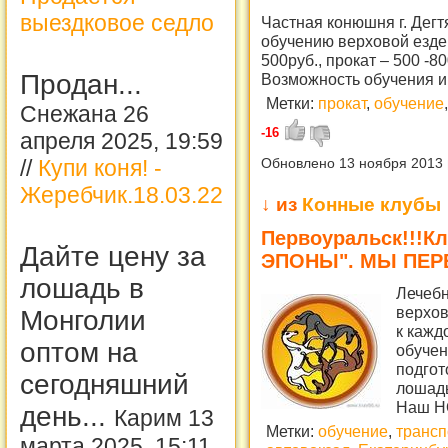
выездковое седло
Частная конюшня г. Дегт
обучению верховой езде 
500руб., прокат – 500 -8
Продан...
Возможность обучения и 
Метки:
прокат
,
обучение
,
Снежана 26
-16
апреля 2025, 19:59
//
Купи коня! -
Обновлено 13 ноября 2013
Жеребчик.18.03.22
↓ из
Конные клубы
Первоуральск!!!К
Дайте цену за
ЭПОНЫ". МЫ ПЕРЕ
лошадь в
Лечебн
верхов
Монголии
к кажд
оптом на
обучен
подгот
сегодняшний
лошадь
Наш Н
день...
Карим 13
Метки:
обучение
,
трансп
марта 2025, 15:11