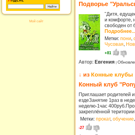
Подворье "Уральск
"Дитя, едуще
и комфорте, 
Мой сайт
свободен от 
Подробнее..
Метки:
пони
,
Чусовая
,
Нов
+81
Автор:
Евгения
Обновле
↓ из
Конные клубы
Конный клуб "Pon
Приглашает родителей и
ездеЗанятие 1раз в неде
неделю-1час 400руб.Про
закреплённой територии
Метки:
прокат
,
обучение
,
-27