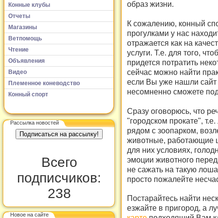
образ жизни.
Конные клубы
Отчеты
К сожалению, конный сп
Магазины
прогулками у нас находи
Ветпомощь
отражается как на качест
Чтение
услуги. Т.е. для того, ч
Объявления
придется потратить неко
сейчас можно найти практ
Видео
если Вы уже нашли сайт и
Племенное коневодство
несомненно сможете под
Конный спорт
Сразу оговорюсь, что ре
"городском прокате", т.е
Рассылка новостей
рядом с зоопарком, возле
животные, работающие 
для них условиях, голод
Всего
эмоции животного переда
не сажать на такую лоша
подписчиков:
просто пожалейте несча
238
Постарайтесь найти нес
езжайте в пригород, а лу
Новое на сайте
карте
подходящий Вам кл