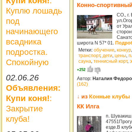
Купи коня!
:
Конно-спортивны
Куплю лошадь
СО., г
под
ул.Ого
от Ура
начинающего
сторон
Санато
всадника
широта N 57* 01.
Подроб
Метки:
обучение
,
конкур
подростка.
транспорт
,
дети
,
цены
,
п
Спокойную
сауна
,
теннисный корт
,
+252
02.06.26
Автор:
Наталия Федор
(162)
Объявления:
↓ из
Конные клубы
Купи коня!
:
КК Илга
Закрытие
п. Шувакиш,
клуба!
47551Прогу
езде.В клуб