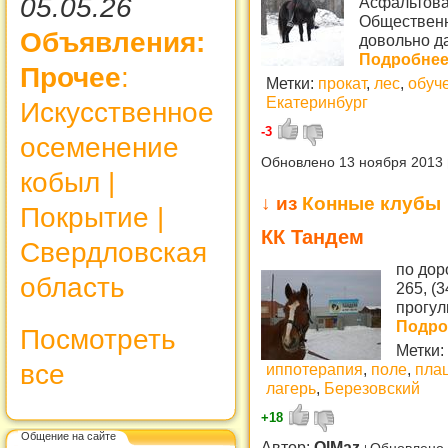
05.05.26
Асфальтовая
Общественн
Объявления:
довольно да
Подробнее.
Прочее
:
Метки:
прокат
,
лес
,
обуч
Екатеринбург
Искусственное
-3
осеменение
Обновлено 13 ноября 2013
кобыл |
↓ из
Конные клубы
Покрытие |
КК Тандем
Свердловская
по дор
область
265, (
прогул
Подроб
Посмотреть
Метки:
все
иппотерапия
,
поле
,
пла
лагерь
,
Березовский
+18
Общение на сайте
Автор:
OlMaz