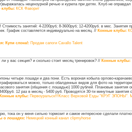
т)выражалась нецензурной речью и курила при детях. Клуб не оправдал
 клубы:
КСК Фаворит
 Стоимость занятий: 4-2200руб; 8-3600руб; 12-4200руб. в мес. Занятия 
век. График составляется индивидуально на месяц.
//
Конные клубы:
КС
: Купи слона!:
Продам сапоги Cavallo Talent
 ли у вас секция? и сколько стоит месяц тренировок?
//
Конные клубы:
поны четыре лошади и два пони. Есть вороная кобыла орлово-карачаевс
графироваться можно, только обалденных видов для фото на территории
часового занятия (общения с лошадью) 1000 рублей. Плановые занятия о
 4400руб. 12 раз в месяц - 5400 руб. Проводятся 30-ти минутные занятия 
Конные клубы:
Первоуральск!!!Класс Верховой Езды "КРУГ ЭПОНЫ".
рю, тока он у меня сильно тормозит и самое интересное сделали платно.
ы о лошадях:
Немецкий конный канал clipmyhorse