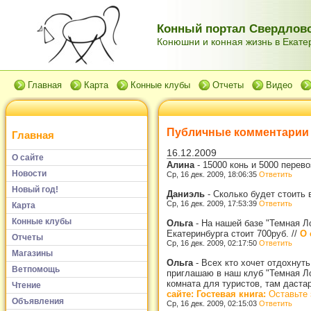
Конный портал Свердловс
Конюшни и конная жизнь в Екатер
Главная
Карта
Конные клубы
Отчеты
Видео
Публичные комментарии
Главная
16.12.2009
О сайте
Алина
-
15000 конь и 5000 перев
Новости
Ср, 16 дек. 2009, 18:06:35
Ответить
Новый год!
Даниэль
-
Сколько будет стоить 
Ср, 16 дек. 2009, 17:53:39
Ответить
Карта
Конные клубы
Ольга
-
На нашей базе "Темная Ло
Екатеринбурга стоит 700руб.
//
О 
Отчеты
Ср, 16 дек. 2009, 02:17:50
Ответить
Магазины
Ольга
-
Всех кто хочет отдохнуть
Ветпомощь
приглашаю в наш клуб "Темная Ло
комната для туристов, там даста
Чтение
сайте: Гостевая книга:
Оставьте 
Объявления
Ср, 16 дек. 2009, 02:15:03
Ответить