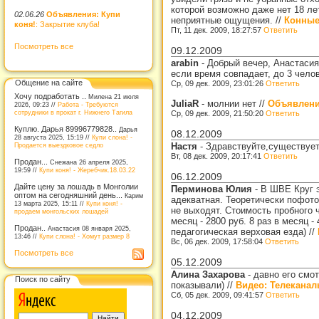
которой возможно даже нет 18 ле
02.06.26
Объявления: Купи
неприятные ощущения.
//
Конные
коня!
: Закрытие клуба!
Пт, 11 дек. 2009, 18:27:57
Ответить
Посмотреть все
09.12.2009
arabin
-
Добрый вечер, Анастасия!
если время совпадает, до 3 чело
Общение на сайте
Ср, 09 дек. 2009, 23:01:26
Ответить
Хочу подработать ..
Милена 21 июля
JuliaR
-
молнии нет
//
Объявления
2026, 09:23 //
Работа - Требуются
сотрудники в прокат г. Нижнего Тагила
Ср, 09 дек. 2009, 21:50:20
Ответить
Куплю. Дарья 89996779828..
Дарья
08.12.2009
28 августа 2025, 15:19 //
Купи слона! -
Настя
-
Здравствуйте,существует
Продается выездковое седло
Вт, 08 дек. 2009, 20:17:41
Ответить
Продан...
Снежана 26 апреля 2025,
19:59 //
Купи коня! - Жеребчик.18.03.22
06.12.2009
Дайте цену за лошадь в Монголии
Перминова Юлия
-
В ШВЕ Круг э
оптом на сегодняшний день...
Карим
адекватная. Теоретически пофото
13 марта 2025, 15:11 //
Купи коня! -
не выходят. Стоимость пробного 
продаем монгольских лошадей
месяц - 2800 руб. 8 раз в месяц -
Продан..
Анастасия 08 января 2025,
педагогическая верховая езда)
//
13:46 //
Купи слона! - Хомут размер 8
Вс, 06 дек. 2009, 17:58:04
Ответить
Посмотреть все
05.12.2009
Алина Захарова
-
давно его смот
Поиск по сайту
показывали)
//
Видео: Телеканал
Сб, 05 дек. 2009, 09:41:57
Ответить
04.12.2009