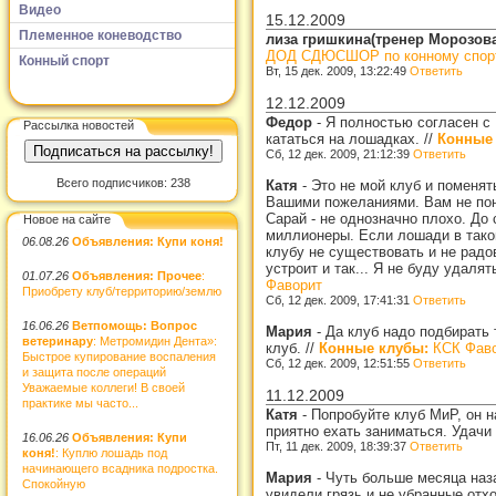
Видео
15.12.2009
Племенное коневодство
лиза гришкина(тренер Морозов
ДОД СДЮСШОР по конному спорту
Конный спорт
Вт, 15 дек. 2009, 13:22:49
Ответить
12.12.2009
Федор
-
Я полностью согласен с 
Рассылка новостей
кататься на лошадках.
//
Конные
Сб, 12 дек. 2009, 21:12:39
Ответить
Всего подписчиков: 238
Катя
-
Это не мой клуб и поменять
Вашими пожеланиями. Вам не понр
Сарай - не однозначно плохо. До
Новое на сайте
миллионеры. Если лошади в тако
06.08.26
Объявления: Купи коня!
клубу не существовать и не радо
устроит и так... Я не буду удаля
01.07.26
Объявления: Прочее
:
Фаворит
Приобрету клуб/территорию/землю
Сб, 12 дек. 2009, 17:41:31
Ответить
16.06.26
Ветпомощь: Вопрос
Мария
-
Да клуб надо подбирать 
ветеринару
: Метромидин Дента»:
клуб.
//
Конные клубы:
КСК Фав
Быстрое купирование воспаления
Сб, 12 дек. 2009, 12:51:55
Ответить
и защита после операций
Уважаемые коллеги! В своей
11.12.2009
практике мы часто...
Катя
-
Попробуйте клуб МиР, он н
приятно ехать заниматься. Удачи
16.06.26
Объявления: Купи
Пт, 11 дек. 2009, 18:39:37
Ответить
коня!
: Куплю лошадь под
начинающего всадника подростка.
Мария
-
Чуть больше месяца наза
Спокойную
увидели грязь и не убранные отх