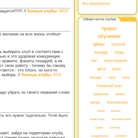
Все мероприятия
щатся!!!!!!!
//
Конные клубы:
МОУ
Облако меток клубов
прокат
е желание на всю жизнь отобъет
обучение
цены
постой
ть выбирать клуб в соответствии с
конкур
плац
но и это здоровая конкуренция.
к правило, фанаты лошадей, а не
лес
иппотерапия
т свою работу - почему бы такому
дети
пони
аются - это плохо, но кого-то
ь выбора.
//
Конные клубы:
КСК
походы
сани
поле
Серовский тракт
адо убрать из своего названия слово
транспорт
жилье
лагерь
Екатеринбург
баня
манеж
ать его нужно тщательно. Чтоб было
животные
Челябинский
тракт
arenda
орит, зайдя на территорию клуба,
раздевалка
коневоз
да тренер (очень молодая девушка,