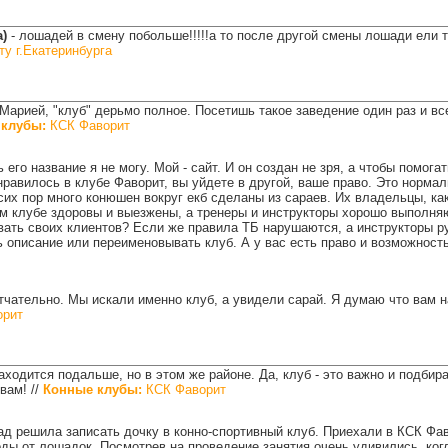
а)
-
лошадей в смену побольше!!!!!а то после другой смены лошади ели та
 г.Екатеринбурга
Марией, "клуб" дерьмо полное. Посетишь такое заведение один раз и вс
 клубы:
КСК Фаворит
 его название я не могу. Мой - сайт. И он создан не зря, а чтобы помога
авилось в клубе Фаворит, вы уйдете в другой, ваше право. Это нормаль
 сих пор много конюшен вокруг екб сделаны из сараев. Их владельцы, ка
м клубе здоровы и выезжены, а тренеры и инструкторы хорошо выполняю
вать своих клиентов? Если же правила ТБ нарушаются, а инструкторы руг
ть описание или переименовывать клуб. А у вас есть право и возможност
тчательно. Мы искали именно клуб, а увидели сарай. Я думаю что вам н
орит
аходится подальше, но в этом же районе. Да, клуб - это важно и подбир
 вам!
//
Конные клубы:
КСК Фаворит
д решила записать дочку в конно-спортивный клуб. Приехали в КСК Фав
оды от лошадок. Посмотрев на проведение занятия очень удивились, ког