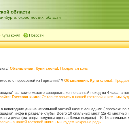
кой области
инбурге, окрестностях, области
Купи коня!
Новости
озка
//
Объявления: Купи слона!:
Продается конь
вместе с перевозкой из Германии?
//
Объявления: Купи слона!:
Продает
шадка" вы также можете совершить конно-санный поход на 4 часа, а пот
сайте: Гостевая книга:
Оставьте запись в нашей гостевой книге - мы бу
 в новогодние дни на небольшой уютной базе с лошадьми ( прогулки по л
шадка" инфа в разделе клубы. Всего 10 спальных мест (2а 4х местных 
рхан и диван(матрацы, подушки одеяла белье выдаем) - 10-15 спальных 
запись в нашей гостевой книге - мы будем искренне рады!