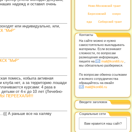
 наших надежд и оставил очень
Ново-Московский тракт
Березовский
озеро
еда
Сибирский тракт
проходят или индивидуально, или,
К "МиР"
Контакты
На сайте можно и нужно
самостоятельно выкладывать
материалы. Если возникают
сложности, по вопросам
размещения информации,
КСК "МиР"
пишите на
mail@koni66.ru
,
мы обязательно разберемся.
По вопросам обмена ссылками
кая помесь, кобыла активная
и всякого сотрудничества
 клуба нет, а за территорию лошади
обращайтесь на емайл
плачиваются курсами: 4 раза в
mail@koni66.ru
с детьми от 4-х до 10 лет (Лечебно-
 МЫ ПЕРЕЕХАЛИ!!!
Введите заголовок
..((( А раньше все на халяву
Социальные сети
Вам нравится наш сайт?