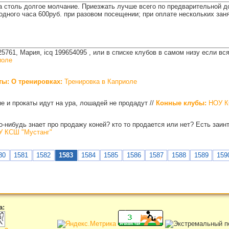
 столь долгое молчание. Приезжать лучше всего по предварительной до
одного часа 600руб. при разовом посещении; при оплате нескольких зан
25761, Мария, icq 199654095 , или в списке клубов в самом низу если в
иоле
ты: О тренировках:
Тренировка в Каприоле
е и прокаты идут на ура, лошадей не продадут
//
Конные клубы:
НОУ К
кто-нибудь знает про продажу коней? кто то продается или нет? Есть за
 КСШ "Мустанг"
80
1581
1582
1583
1584
1585
1586
1587
1588
1589
159
а: