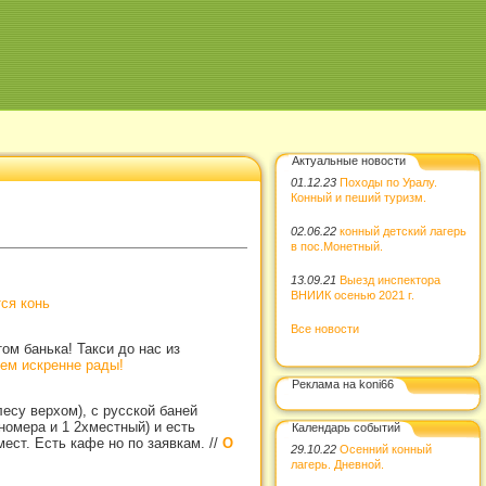
Актуальные новости
01.12.23
Походы по Уралу.
Конный и пеший туризм.
02.06.22
конный детский лагерь
в пос.Монетный.
13.09.21
Выезд инспектора
ВНИИК осенью 2021 г.
ся конь
Все новости
ом банька! Такси до нас из
дем искренне рады!
Реклама на koni66
есу верхом), с русской баней
номера и 1 2хместный) и есть
Календарь событий
мест. Есть кафе но по заявкам.
//
О
29.10.22
Осенний конный
лагерь. Дневной.