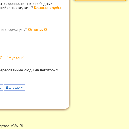
говоренности, т.к. свободных
ятий есть скидки.
//
Конные клубы:
ся информация
//
Отчеты: О
СШ "Мустанг"
интересованные люди на некоторых
0
Дальше »