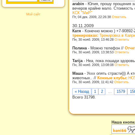
arabin
-
Юлия, прошу прощения за
вечеров крайне мало. Стоимость 
КСК "МиР"
Мой сайт
Пт, 04 дек. 2009, 22:26:38
Ответить
30.11.2009
Катя
-
Конечно можно ) +7-90892-
тренировках:
Тренировка в Капр
Пн, 30 нояб. 2009, 13:46:28
Ответить
Полина
-
Можно телефон
//
Отче
Пн, 30 нояб. 2009, 13:38:53
Ответить
Tarija
-
Неа, пока лошади здоровы
Пн, 30 нояб. 2009, 13:08:08
Ответить
Маша
-
Уххх опять страсти))) А 
животных..
//
Конные клубы:
НОУ
Пн, 30 нояб. 2009, 11:41:42
Ответить
« Назад
1
2
…
1579
15
Всего 31798.
Наша кнопк