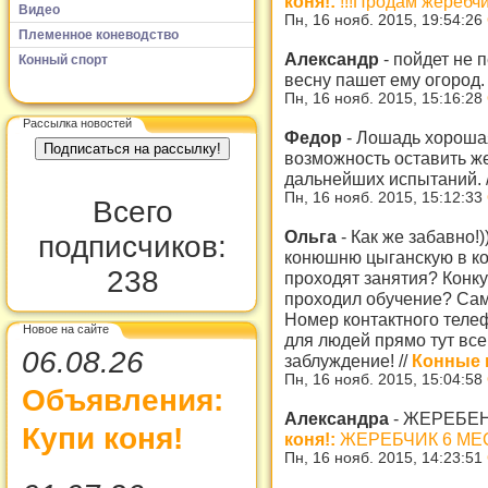
коня!:
!!!Продам жеребчик
Видео
Пн, 16 нояб. 2015, 19:54:26
Племенное коневодство
Александр
-
пойдет не 
Конный спорт
весну пашет ему огород
Пн, 16 нояб. 2015, 15:16:28
Рассылка новостей
Федор
-
Лошадь хорошая
возможность оставить ж
дальнейших испытаний.
Пн, 16 нояб. 2015, 15:12:33
Всего
Ольга
-
Как же забавно!
подписчиков:
конюшню цыганскую в ко
238
проходят занятия? Конкур
проходил обучение? Сам
Номер контактного теле
Новое на сайте
для людей прямо тут все
06.08.26
заблуждение!
//
Конные 
Пн, 16 нояб. 2015, 15:04:58
Объявления:
Александра
-
ЖЕРЕБЕ
Купи коня!
коня!:
ЖЕРЕБЧИК 6 МЕ
Пн, 16 нояб. 2015, 14:23:51