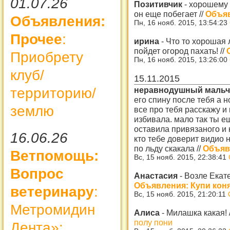
01.07.26
Позитивчик
-
хорошему р
он еще побегает
//
Объяв
Объявления:
Пн, 16 нояб. 2015, 13:54:23
Прочее
:
ирина
-
Что то хорошая 
пойдет огород пахать!
//
Приобрету
Пн, 16 нояб. 2015, 13:26:00
клуб/
15.11.2015
неравнодушный маль
территорию/
его спину после тебя а н
землю
все про тебя расскажу и
избивала. мало так ты е
оставила привязаного и
16.06.26
кто тебе доверит видио н
по льду скакала
//
Объяв
Ветпомощь:
Вс, 15 нояб. 2015, 22:38:41
Вопрос
Анастасия
-
Возле Екате
Объявления: Купи коня
ветеринару
:
Вс, 15 нояб. 2015, 21:20:11
Метромидин
Алиса
-
Милашка какая!
полу пони
Дента»: