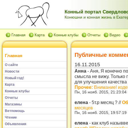
Конный портал Свердловс
Конюшни и конная жизнь в Екатер
Главная
Карта
Конные клубы
Отчеты
Видео
Публичные комме
Главная
16.11.2015
О сайте
Анна
-
Аня, Я конечно п
Новости
смысла не вижу. Только 
Новый год!
для улучшения качества
Карта
Прочее:
Внимание! изде
Конные клубы
Пн, 16 нояб. 2015, 21:23:04
Отчеты
елена
-
5т.р месяц ?
//
Об
Магазины
месяцев
Ветпомощь
Пн, 16 нояб. 2015, 19:57:19
Чтение
елена
-
как клуб назывве
Объявления