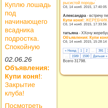
рысистой породы
Куплю лошадь
Сб, 14 нояб. 2015, 17:40:05
под
Александра
-
встречу п
Купи коня!:
ЖЕРЕБЧИК 
начинающего
Сб, 14 нояб. 2015, 17:33:56
всадника
татьяна
-
ХХочу жеребуш
подростка.
Объявления: Купи коня
Сб, 14 нояб. 2015, 15:28:14
Спокойную
« Назад
1
2
…
391
…
1589
1590
Дальше »
02.06.26
Всего 31798.
Объявления:
Купи коня!
:
Закрытие
клуба!
Посмотреть