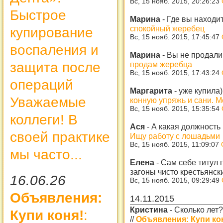
Вс, 15 нояб. 2015, 20:26:23
Быстрое
Марина
-
Где вы находи
спокойный жеребец
купирование
Вс, 15 нояб. 2015, 17:45:47
воспаления и
Марина
-
Вы не продали
продам жеребца
защита после
Вс, 15 нояб. 2015, 17:43:24
операций
Маргарита
-
уже купила
Уважаемые
конную упряжь и сани. 
Вс, 15 нояб. 2015, 15:35:54
коллеги! В
Ася
-
А какая должность
своей практике
Ищу работу с лошадьми
Вс, 15 нояб. 2015, 11:09:07
мы часто...
Елена
-
Сам себе титул п
загоны чисто крестьянск
16.06.26
Вс, 15 нояб. 2015, 09:29:49
Объявления:
14.11.2015
Кристина
-
Сколько лет?
Купи коня!
:
//
Объявления: Купи кон