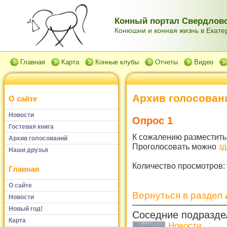
Конный портал Свердловс
Конюшни и конная жизнь в Екатер
Главная
Карта
Конные клубы
Отчеты
Видео
Архив голосован
О сайте
Новости
Опрос 1
Гостевая книга
К сожалению разместить 
Архив голосований
Проголосовать можно
зд
Наши друзья
Количество просмотров:
Главная
О сайте
Вернуться в раздел
Новости
Новый год!
Соседние подразде
Карта
Новости