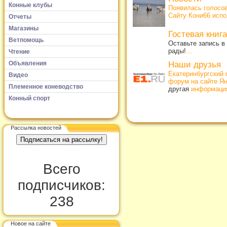
Конные клубы
Появилась голосо
Сайту Кони66 испо
Отчеты
Магазины
Гостевая книга
Ветпомощь
Оставьте запись в
рады!
...
Чтение
Наши друзья
Объявления
Екатеринбургский 
Видео
форум на сайте Я
Племенное коневодство
другая
информаци
Конный спорт
Рассылка новостей
Всего
подписчиков:
238
Новое на сайте