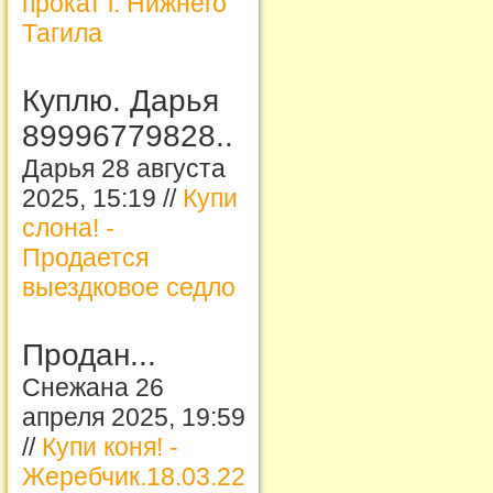
прокат г. Нижнего
Тагила
Куплю. Дарья
89996779828..
Дарья 28 августа
2025, 15:19 //
Купи
слона! -
Продается
выездковое седло
Продан...
Снежана 26
апреля 2025, 19:59
//
Купи коня! -
Жеребчик.18.03.22