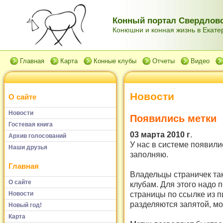
Конный портал Свердловс
Конюшни и конная жизнь в Екатер
Главная
Карта
Конные клубы
Отчеты
Видео
Новости
О сайте
Новости
Появились метки
Гостевая книга
03 марта 2010 г
.
Архив голосований
У нас в системе появили
Наши друзья
заполняю.
Главная
Владельцы страничек та
О сайте
клубам. Для этого надо 
страницы по ссылке из п
Новости
разделяются запятой, мо
Новый год!
Карта