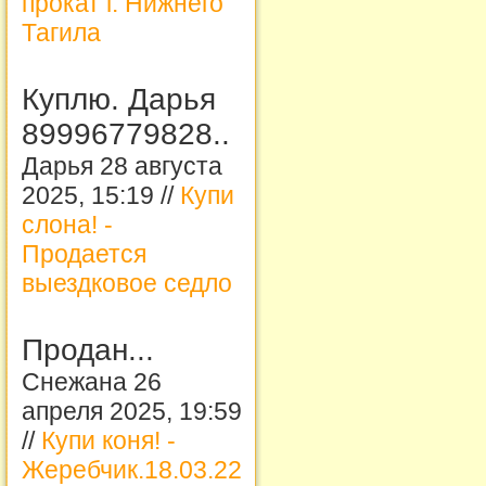
прокат г. Нижнего
Тагила
Куплю. Дарья
89996779828..
Дарья 28 августа
2025, 15:19 //
Купи
слона! -
Продается
выездковое седло
Продан...
Снежана 26
апреля 2025, 19:59
//
Купи коня! -
Жеребчик.18.03.22