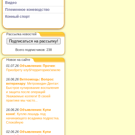
Видео
Племенное коневодство
Конный спорт
Рассылка новостей
Всего подписчиков: 238
Новое на сайте
01.07.26
Объявления: Прочее
:
Приобрету клуб/территорию/землю
16.06.26
Ветпомощь: Вопрос
ветеринару
: Метромидин Дента»:
Быстрое купирование воспаления
и защита после операций
Уважаемые коллеги! В своей
практике мы часто...
16.06.26
Объявления: Купи
коня!
: Куплю лошадь под
начинающего всадника подростка.
Спокойную
02.06.26
Объявления: Купи