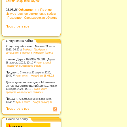
коня!
: Закрытие клуба!
05.05.26
Объявления: Прочее
:
Искусственное осеменение кобыл
| Покрытие | Свердловская область
Посмотреть все
Общение на сайте
Хочу подработать ..
Милена 21 июля
2026, 09:23 //
Работа - Требуются
сотрудники в прокат г. Нижнего Тагила
Куплю. Дарья 89996779828..
Дарья
28 августа 2025, 15:19 //
Купи слона! -
Продается выездковое седло
Продан...
Снежана 26 апреля 2025,
19:59 //
Купи коня! - Жеребчик.18.03.22
Дайте цену за лошадь в Монголии
оптом на сегодняшний день...
Карим
13 марта 2025, 15:11 //
Купи коня! -
продаем монгольских лошадей
Продан..
Анастасия 08 января 2025,
13:46 //
Купи слона! - Хомут размер 8
Посмотреть все
Поиск по сайту