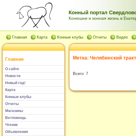
Конный портал Свердловс
Конюшни и конная жизнь в Екатер
Главная
Карта
Конные клубы
Отчеты
Видео
Метка:
Челябинский трак
Главная
О сайте
Всего: 7
Новости
Новый год!
Карта
Конные клубы
Отчеты
Магазины
Ветпомощь
Чтение
Объявления