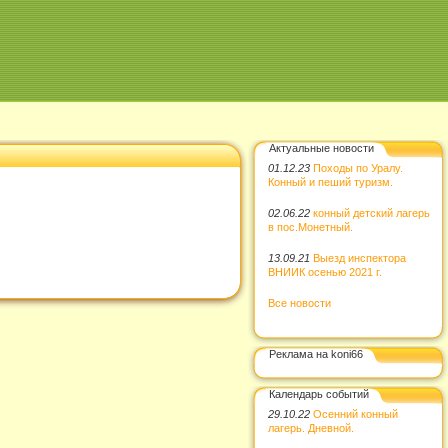
Актуальные новости
01.12.23
Походы по Уралу.
Конный и пеший туризм.
02.06.22
конный детский лагерь
в пос.Монетный.
13.09.21
Выезд инспектора
ВНИИК осенью 2021 г.
Все новости
Реклама на koni66
Календарь событий
29.10.22
Осенний конный
лагерь. Дневной.