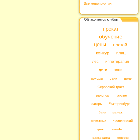
Все мероприятия
Облако меток клубов
прокат
обучение
цены
постой
конкур
плац
лес
иппотерапия
дети
пони
походы
сани
поле
Серовский тракт
транспорт
жилье
лагерь
Екатеринбург
баня
манеж
животные
Челябинский
тракт
arenda
раздевалка
коневоз