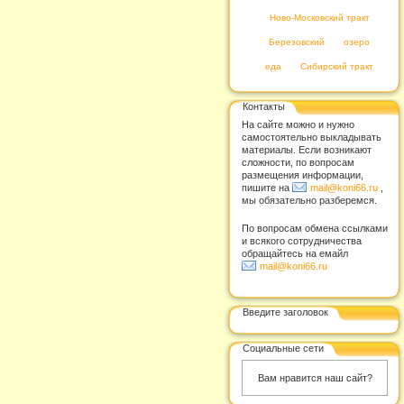
Ново-Московский тракт
Березовский
озеро
еда
Сибирский тракт
Контакты
На сайте можно и нужно
самостоятельно выкладывать
материалы. Если возникают
сложности, по вопросам
размещения информации,
пишите на
mail@koni66.ru
,
мы обязательно разберемся.
По вопросам обмена ссылками
и всякого сотрудничества
обращайтесь на емайл
mail@koni66.ru
Введите заголовок
Социальные сети
Вам нравится наш сайт?