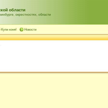
кой области
инбурге, окрестностях, области
Купи коня!
Новости
т