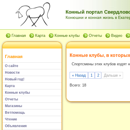
Конный портал Свердловс
Конюшни и конная жизнь в Екатер
Главная
Карта
Конные клубы
Отчеты
Видео
Конные клубы, в которых
Главная
Спортсмены этих клубов ездят н
О сайте
Новости
« Назад
1
2
Дальше »
Новый год!
Всего: 18
Карта
Конные клубы
Отчеты
Магазины
Ветпомощь
Чтение
Объявления