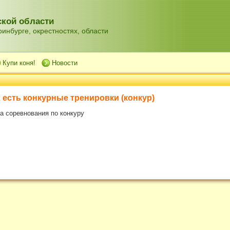
кой области
инбурге, окрестностях, области
Купи коня!
Новости
 есть конкурные тренировки (
конкур
)
а соревнования по конкуру