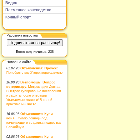
Видео
Племенное коневодство
Конный спорт
Рассылка новостей
Всего подписчиков: 238
Новое на сайте
01.07.26
Объявления: Прочее
:
Приобрету клуб/территорию/землю
16.06.26
Ветпомощь: Вопрос
ветеринару
: Метромидин Дента»:
Быстрое купирование воспаления
и защита после операций
Уважаемые коллеги! В своей
практике мы часто...
16.06.26
Объявления: Купи
коня!
: Куплю лошадь под
начинающего всадника подростка.
Спокойную
02.06.26
Объявления: Купи