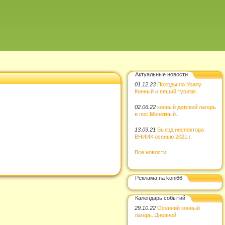
Актуальные новости
01.12.23
Походы по Уралу.
Конный и пеший туризм.
02.06.22
конный детский лагерь
в пос.Монетный.
13.09.21
Выезд инспектора
ВНИИК осенью 2021 г.
Все новости
Реклама на koni66
Календарь событий
29.10.22
Осенний конный
лагерь. Дневной.