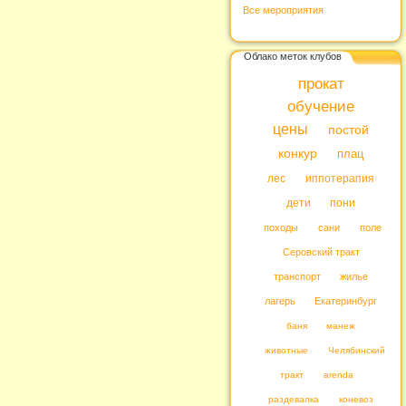
Все мероприятия
Облако меток клубов
прокат
обучение
цены
постой
конкур
плац
лес
иппотерапия
дети
пони
походы
сани
поле
Серовский тракт
транспорт
жилье
лагерь
Екатеринбург
баня
манеж
животные
Челябинский
тракт
arenda
раздевалка
коневоз