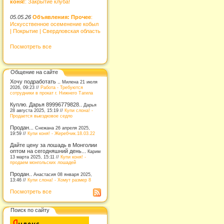
коня!
: Закрытие клуба!
05.05.26
Объявления: Прочее
:
Искусственное осеменение кобыл
| Покрытие | Свердловская область
Посмотреть все
Общение на сайте
Хочу подработать ..
Милена 21 июля
2026, 09:23 //
Работа - Требуются
сотрудники в прокат г. Нижнего Тагила
Куплю. Дарья 89996779828..
Дарья
28 августа 2025, 15:19 //
Купи слона! -
Продается выездковое седло
Продан...
Снежана 26 апреля 2025,
19:59 //
Купи коня! - Жеребчик.18.03.22
Дайте цену за лошадь в Монголии
оптом на сегодняшний день...
Карим
13 марта 2025, 15:11 //
Купи коня! -
продаем монгольских лошадей
Продан..
Анастасия 08 января 2025,
13:46 //
Купи слона! - Хомут размер 8
Посмотреть все
Поиск по сайту