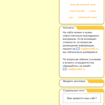
Ново-Московский тракт
Березовский
озеро
еда
Сибирский тракт
Контакты
На сайте можно и нужно
самостоятельно выкладывать
материалы. Если возникают
сложности, по вопросам
размещения информации,
пишите на
mail@koni66.ru
,
мы обязательно разберемся.
По вопросам обмена ссылками
и всякого сотрудничества
обращайтесь на емайл
mail@koni66.ru
Введите заголовок
Социальные сети
Вам нравится наш сайт?