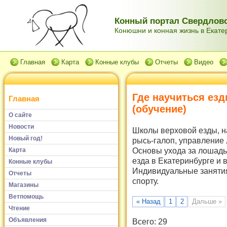
Конный портал Свердловс
Конюшни и конная жизнь в Екатер
Главная
Карта
Конные клубы
Отчеты
Видео
Где научиться езд
Главная
(
обучение
)
О сайте
Новости
Школы верховой езды, н
Новый год!
рысь-галоп, управление 
Основы ухода за лошадь
Карта
езда в Екатеринбурге и 
Конные клубы
Индивидуальные занятия
Отчеты
спорту.
Магазины
Ветпомощь
« Назад
1
2
Дальше »
Чтение
Объявления
Всего: 29