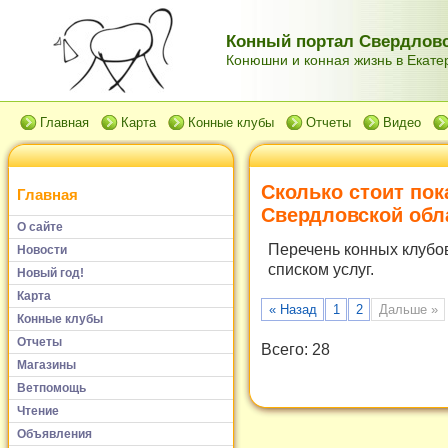
Конный портал Свердловс
Конюшни и конная жизнь в Екатер
Главная
Карта
Конные клубы
Отчеты
Видео
Сколько стоит пок
Главная
Свердловской обла
О сайте
Перечень конных клубов
Новости
списком услуг.
Новый год!
Карта
« Назад
1
2
Дальше »
Конные клубы
Отчеты
Всего: 28
Магазины
Ветпомощь
Чтение
Объявления