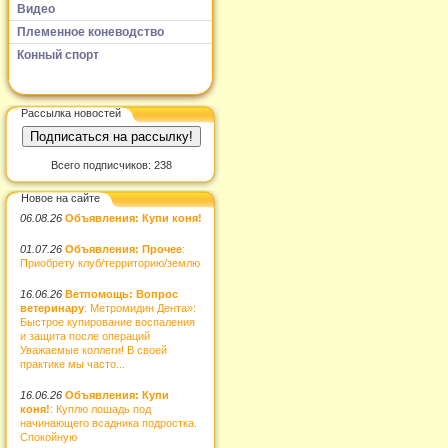
Видео
Племенное коневодство
Конный спорт
Рассылка новостей
Всего подписчиков: 238
Новое на сайте
06.08.26
Объявления: Купи коня!
01.07.26
Объявления: Прочее
:
Приобрету клуб/территорию/землю
16.06.26
Ветпомощь: Вопрос
ветеринару
: Метромидин Дента»:
Быстрое купирование воспаления
и защита после операций
Уважаемые коллеги! В своей
практике мы часто...
16.06.26
Объявления: Купи
коня!
: Куплю лошадь под
начинающего всадника подростка.
Спокойную