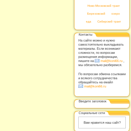
Ново-Московский тракт
Березовский
озеро
еда
Сибирский тракт
Контакты
На сайте можно и нужно
самостоятельно выкладывать
материалы. Если возникают
сложности, по вопросам
размещения информации,
пишите на
mail@koni66.ru
,
мы обязательно разберемся.
По вопросам обмена ссылками
и всякого сотрудничества
обращайтесь на емайл
mail@koni66.ru
Введите заголовок
Социальные сети
Вам нравится наш сайт?