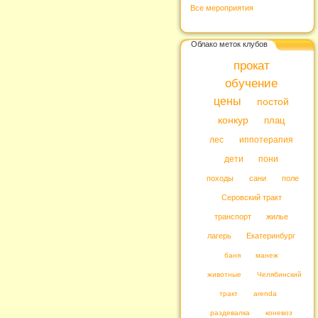
Все мероприятия
Облако меток клубов
прокат
обучение
цены
постой
конкур
плац
лес
иппотерапия
дети
пони
походы
сани
поле
Серовский тракт
транспорт
жилье
лагерь
Екатеринбург
баня
манеж
животные
Челябинский
тракт
arenda
раздевалка
коневоз