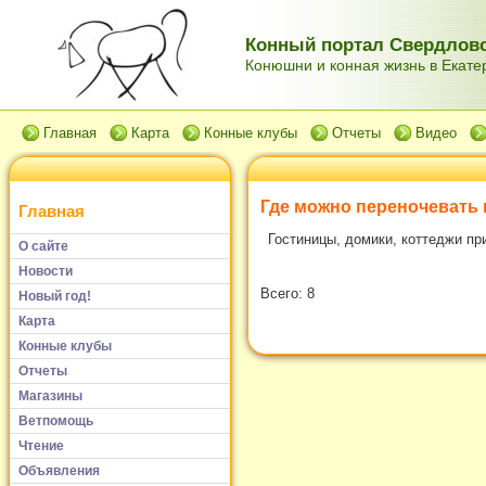
Конный портал Свердловс
Конюшни и конная жизнь в Екатер
Главная
Карта
Конные клубы
Отчеты
Видео
Где можно переночевать 
Главная
Гостиницы, домики, коттеджи пр
О сайте
Новости
Всего: 8
Новый год!
Карта
Конные клубы
Отчеты
Магазины
Ветпомощь
Чтение
Объявления