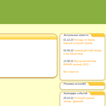
Актуальные новости
01.12.23
Походы по Уралу.
Конный и пеший туризм.
02.06.22
конный детский лагерь
в пос.Монетный.
13.09.21
Выезд инспектора
ВНИИК осенью 2021 г.
Все новости
Реклама на koni66
Календарь событий
29.10.22
Осенний конный
лагерь. Дневной.