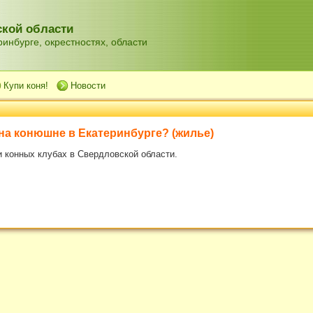
кой области
инбурге, окрестностях, области
Купи коня!
Новости
на конюшне в Екатеринбурге? (
жилье
)
и конных клубах в Свердловской области.