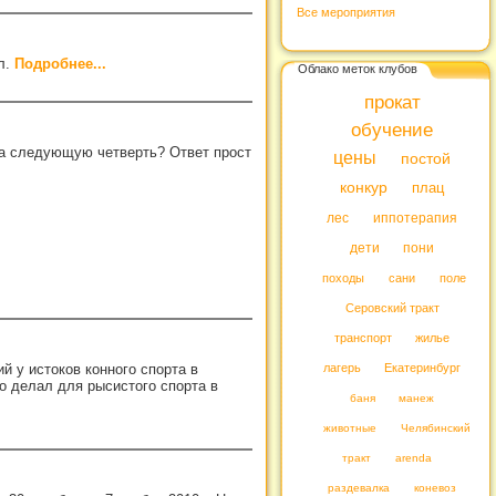
Все мероприятия
л.
Подробнее...
Облако меток клубов
прокат
обучение
 на следующую четверть? Ответ прост
цены
постой
конкур
плац
лес
иппотерапия
дети
пони
походы
сани
поле
Серовский тракт
транспорт
жилье
й у истоков конного спорта в
лагерь
Екатеринбург
о делал для рысистого спорта в
баня
манеж
животные
Челябинский
тракт
arenda
раздевалка
коневоз