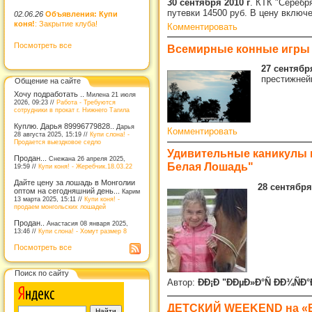
30 сентября 2010 г
. КТК "Серебр
путевки 14500 руб. В цену включ
02.06.26
Объявления: Купи
коня!
: Закрытие клуба!
Комментировать
Посмотреть все
Всемирные конные игры 
27 сентября
престижней
Общение на сайте
Хочу подработать ..
Милена 21 июля
2026, 09:23 //
Работа - Требуются
сотрудники в прокат г. Нижнего Тагила
Куплю. Дарья 89996779828..
Дарья
Комментировать
28 августа 2025, 15:19 //
Купи слона! -
Продается выездковое седло
Удивительные каникулы п
Продан...
Снежана 26 апреля 2025,
Белая Лошадь"
19:59 //
Купи коня! - Жеребчик.18.03.22
Дайте цену за лошадь в Монголии
28 сентября
оптом на сегодняшний день...
Карим
13 марта 2025, 15:11 //
Купи коня! -
продаем монгольских лошадей
Продан..
Анастасия 08 января 2025,
13:46 //
Купи слона! - Хомут размер 8
Посмотреть все
Поиск по сайту
Автор:
ÐÐ¡Ð "ÐÐµÐ»Ð°Ñ ÐÐ¾ÑÐ°
ДЕТСКИЙ WEEKEND на «Б