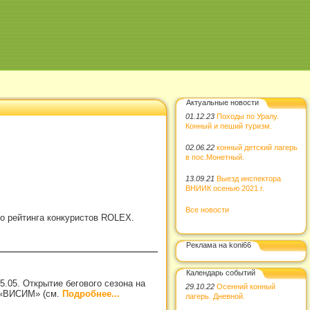
Актуальные новости
01.12.23
Походы по Уралу.
Конный и пеший туризм.
02.06.22
конный детский лагерь
в пос.Монетный.
13.09.21
Выезд инспектора
ВНИИК осенью 2021 г.
Все новости
о рейтинга конкуристов ROLEX.
Реклама на koni66
Календарь событий
. Открытие бегового сезона на
29.10.22
Осенний конный
м «ВИСИМ» (см.
Подробнее...
лагерь. Дневной.