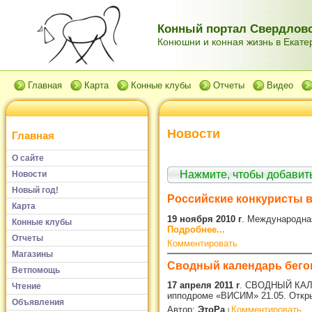
Конный портал Свердловс
Конюшни и конная жизнь в Екатер
Главная
Карта
Конные клубы
Отчеты
Видео
Новости
Главная
О сайте
Нажмите, чтобы добави
Новости
Новый год!
Российские конкуристы 
Карта
19 ноября 2010 г
. Международна
Конные клубы
Подробнее...
Отчеты
Комментировать
Магазины
Сводный календарь бегов
Ветпомощь
17 апреля 2011 г
. СВОДНЫЙ КАЛ
Чтение
ипподроме «ВИСИМ» 21.05. Откры
Объявления
Автор:
ЭтоРа
Комментировать