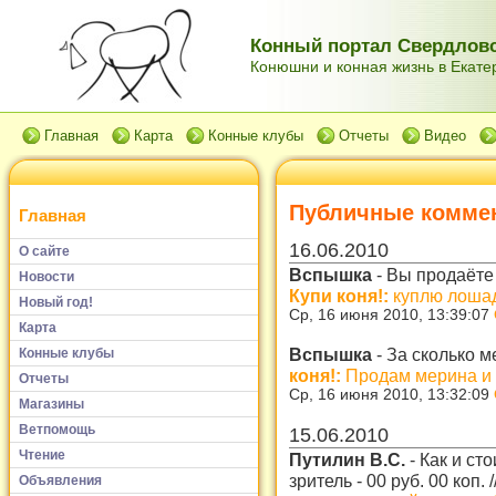
Конный портал Свердловс
Конюшни и конная жизнь в Екатер
Главная
Карта
Конные клубы
Отчеты
Видео
Публичные комме
Главная
16.06.2010
О сайте
Вспышка
-
Вы продаёте
Новости
Купи коня!:
куплю лошад
Новый год!
Ср, 16 июня 2010, 13:39:07
Карта
Вспышка
-
За сколько 
Конные клубы
коня!:
Продам мерина и
Отчеты
Ср, 16 июня 2010, 13:32:09
Магазины
Ветпомощь
15.06.2010
Чтение
Путилин В.С.
-
Как и ст
зритель - 00 руб. 00 коп.
/
Объявления