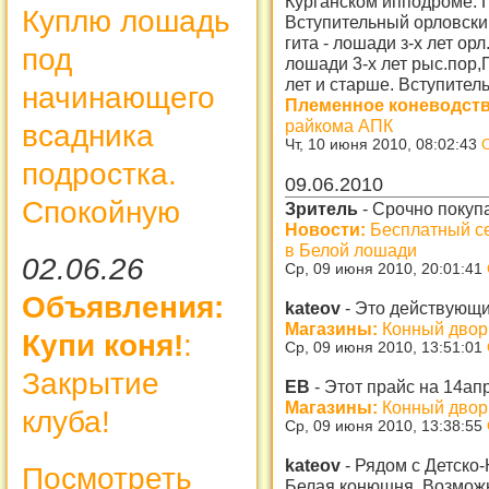
Курганском ипподроме. 
Куплю лошадь
Вступительный орловский
гита - лошади з-х лет ор
под
лошади 3-х лет рыс.пор,
лет и старше. Вступител
начинающего
Племенное коневодств
райкома АПК
всадника
Чт, 10 июня 2010, 08:02:43
подростка.
09.06.2010
Спокойную
Зритель
-
Срочно покуп
Новости:
Бесплатный се
в Белой лошади
02.06.26
Ср, 09 июня 2010, 20:01:41
Объявления:
kateov
-
Это действующий
Магазины:
Конный двор
Купи коня!
:
Ср, 09 июня 2010, 13:51:01
Закрытие
ЕВ
-
Этот прайс на 14ап
Магазины:
Конный двор
клуба!
Ср, 09 июня 2010, 13:38:55
kateov
-
Рядом с Детско
Посмотреть
Белая конюшня. Возможн