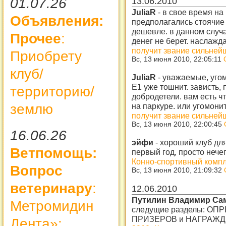
01.07.26
13.06.2010
JuliaR
-
в свое время на 
Объявления:
предполагались стоячие 
дешевле. в данном случа
Прочее
:
денег не берет. наслажд
получит звание сильней
Приобрету
Вс, 13 июня 2010, 22:05:11
клуб/
JuliaR
-
уважаемые, угом
Е1 уже тошнит. зависть,
территорию/
добродетели. вам есть чт
на паркуре. или угомони
землю
получит звание сильней
Вс, 13 июня 2010, 22:00:45
16.06.26
эйфи
-
хороший клуб для
Ветпомощь:
первый год, просто нечег
Конно-спортивный комп
Вопрос
Вс, 13 июня 2010, 21:09:32
ветеринару
:
12.06.2010
Путилин Владимир Са
Метромидин
следущие разделы: О
ПРИЗЕРОВ и НАГРАЖ
Дента»: