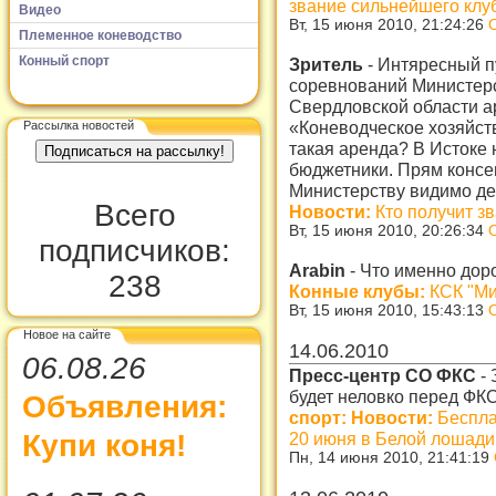
звание сильнейшего клу
Видео
Вт, 15 июня 2010, 21:24:26
Племенное коневодство
Конный спорт
Зритель
-
Интяресный п
соревнований Министерс
Свердловской области а
«Коневодческое хозяйст
Рассылка новостей
такая аренда? В Истоке 
бюджетники. Прям консе
Министерству видимо де
Всего
Новости:
Кто получит з
Вт, 15 июня 2010, 20:26:34
подписчиков:
Arabin
-
Что именно дор
238
Конные клубы:
КСК "М
Вт, 15 июня 2010, 15:43:13
Новое на сайте
14.06.2010
06.08.26
Пресс-центр СО ФКС
-
будет неловко перед ФК
Объявления:
спорт: Новости:
Беспла
20 июня в Белой лошади
Купи коня!
Пн, 14 июня 2010, 21:41:19