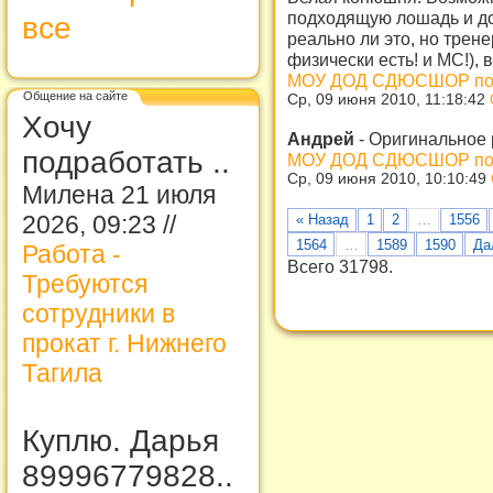
подходящую лошадь и до
все
реально ли это, но трен
физически есть! и МС!), 
МОУ ДОД СДЮСШОР по ко
Общение на сайте
Ср, 09 июня 2010, 11:18:42
Хочу
Андрей
-
Оригинальное 
подработать ..
МОУ ДОД СДЮСШОР по ко
Ср, 09 июня 2010, 10:10:49
Милена 21 июля
2026, 09:23 //
« Назад
1
2
…
1556
1564
…
1589
1590
Да
Работа -
Всего 31798.
Требуются
сотрудники в
прокат г. Нижнего
Тагила
Куплю. Дарья
89996779828..