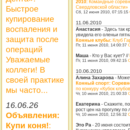
2010:
Командные соревно
Свердловской области»
Быстрое
Сб, 12 июня 2010, 07:15:15
купирование
11.06.2010
воспаления и
Анастасия
-
Здесь так к
увидела его оленьи пятна
защита после
Конные клубы:
Клуб Га
Пт, 11 июня 2010, 14:00:37
операций
Маша
-
Кто у Вас кует?
//
Уважаемые
Пт, 11 июня 2010, 09:42:15
коллеги! В
10.06.2010
Алина Захарова
-
Може
своей практике
Конный спорт: Соревн
мы часто...
по конкуру «Кубок клубо
Чт, 10 июня 2010, 21:00:33
16.06.26
Екатерина
-
Скажите, п
рост цен на прогулку по
Объявления:
Чт, 10 июня 2010, 12:56:32
Купи коня!
:
Это Ра
-
20 июня состоит