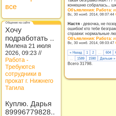
все
конюшню собралась... шк
Объявления: Работа:
и
Вс, 30 нояб. 2014, 08:07:44
Общение на сайте
Настя
-
девочка, не позо
Хочу
ошибок! кто тебе безгра
справки: нормальные лю
подработать ..
Объявления: Работа:
и
Вс, 30 нояб. 2014, 08:03:47
Милена 21 июля
2026, 09:23 //
« Назад
1
2
…
604
…
1589
1590
Дальше »
Работа -
Всего 31798.
Требуются
сотрудники в
прокат г. Нижнего
Тагила
Куплю. Дарья
89996779828..