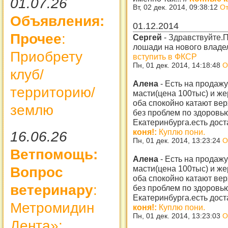
01.07.26
Вт, 02 дек. 2014, 09:38:12
От
Объявления:
01.12.2014
Прочее
:
Сергей
-
Здравствуйте.
лошади на нового владе
Приобрету
вступить в ФКСР
Пн, 01 дек. 2014, 14:18:48
О
клуб/
Алена
-
Есть на продажу
территорию/
масти(цена 100тыс) и же
оба спокойно катают верх
землю
без проблем по здоровью
Екатеринбурга.есть дос
коня!:
Куплю пони.
16.06.26
Пн, 01 дек. 2014, 13:23:24
О
Ветпомощь:
Алена
-
Есть на продажу
масти(цена 100тыс) и же
Вопрос
оба спокойно катают верх
ветеринару
:
без проблем по здоровью
Екатеринбурга.есть дос
Метромидин
коня!:
Куплю пони.
Пн, 01 дек. 2014, 13:23:03
О
Дента»: