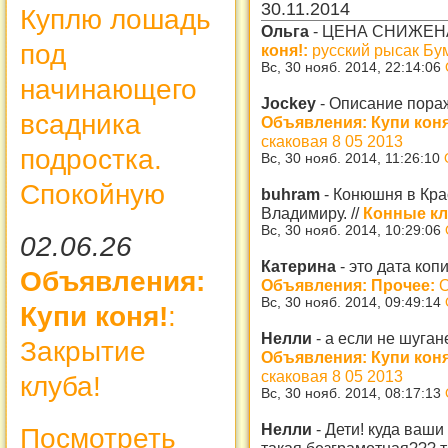
30.11.2014
Куплю лошадь
Ольга
-
ЦЕНА СНИЖЕНА
под
коня!:
русский рысак Бум
Вс, 30 нояб. 2014, 22:14:06
начинающего
Jockey
-
Описание поража
всадника
Объявления: Купи коня
скаковая 8 05 2013
подростка.
Вс, 30 нояб. 2014, 11:26:10
Спокойную
buhram
-
Конюшня в Кра
Владимиру.
//
Конные к
Вс, 30 нояб. 2014, 10:29:06
02.06.26
Катерина
-
это дата ко
Объявления:
Объявления: Прочее:
О
Вс, 30 нояб. 2014, 09:49:14
Купи коня!
:
Нелли
-
а если не шуган
Закрытие
Объявления: Купи коня
скаковая 8 05 2013
клуба!
Вс, 30 нояб. 2014, 08:17:13
Нелли
-
Дети! куда ваши
Посмотреть
такая безграмотная??? т