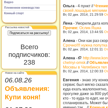
Видео
Ольга
-
4 пункт
//
Чтение
Племенное коневодство
своей лошадью мягкими
Конный спорт
Вт, 02 дек. 2014, 21:29:59
От
Лена
-
Уморили,дата коп
Прочее:
Ослик-Яшка
Рассылка новостей
Вт, 02 дек. 2014, 13:44:55
От
Алена
-
Они как раз скор
Срочно!!!! нужна попутк
Всего
Вт, 02 дек. 2014, 12:01:11
От
подписчиков:
Алена
-
http://www.ko
238
chelnyi-omsk
//
Объявлен
Москвы в Челябинск тел
Вт, 02 дек. 2014, 12:00:33
От
Новое на сайте
06.08.26
Евгения
-
знаю эту коню
сервис был мягко сказат
Объявления:
куда ехать малопонятно,
прогулке даже за 800 руб
Купи коня!
кто - то куда-то едет, ни
спланировать. Может быт
именно так...
//
Конные к