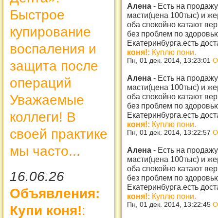
Алена
-
Есть на продажу
Быстрое
масти(цена 100тыс) и же
оба спокойно катают верх
купирование
без проблем по здоровью
Екатеринбурга.есть дос
воспаления и
коня!:
Куплю пони.
Пн, 01 дек. 2014, 13:23:01
О
защита после
Алена
-
Есть на продажу
операций
масти(цена 100тыс) и же
оба спокойно катают верх
Уважаемые
без проблем по здоровью
коллеги! В
Екатеринбурга.есть дос
коня!:
Куплю пони.
своей практике
Пн, 01 дек. 2014, 13:22:57
О
мы часто...
Алена
-
Есть на продажу
масти(цена 100тыс) и же
оба спокойно катают верх
16.06.26
без проблем по здоровью
Екатеринбурга.есть дос
Объявления:
коня!:
Куплю пони.
Пн, 01 дек. 2014, 13:22:45
О
Купи коня!
: