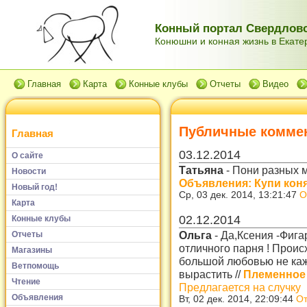
Конный портал Свердловс
Конюшни и конная жизнь в Екатер
Главная
Карта
Конные клубы
Отчеты
Видео
Публичные комме
Главная
03.12.2014
О сайте
Татьяна
-
Пони разных 
Новости
Объявления: Купи коня
Новый год!
Ср, 03 дек. 2014, 13:21:47
О
Карта
02.12.2014
Конные клубы
Ольга
-
Да,Ксения -Фига
Отчеты
отличного парня ! Происх
Магазины
большой любовью не каж
Ветпомощь
вырастить
//
Племенное 
Чтение
Предлагается на случку
Объявления
Вт, 02 дек. 2014, 22:09:44
От