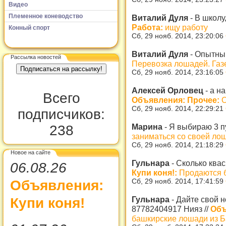
Видео
Племенное коневодство
Виталий Дуля
-
В школу
Работа:
ищу работу
Конный спорт
Сб, 29 нояб. 2014, 23:20:06
Виталий Дуля
-
Опытный
Рассылка новостей
Перевозка лошадей. Газ
Сб, 29 нояб. 2014, 23:16:05
Алексей Орловец
-
а на
Всего
Объявления: Прочее:
О
Сб, 29 нояб. 2014, 22:29:21
подписчиков:
Марина
-
Я выбираю 3 п
238
заниматься со своей ло
Сб, 29 нояб. 2014, 21:18:29
Новое на сайте
Гульнара
-
Сколько квас
06.08.26
Купи коня!:
Продаются б
Сб, 29 нояб. 2014, 17:41:59
Объявления:
Гульнара
-
Дайте свой н
Купи коня!
87782404917 Нияз
//
Объ
башкирские лошади из 