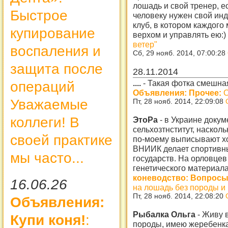
лошадь и свой тренер, е
Быстрое
человеку нужен свой инд
клуб, в котором каждого
купирование
верхом и управлять ею:)
ветер"
воспаления и
Сб, 29 нояб. 2014, 07:00:28
защита после
28.11.2014
....
-
Такая фотка смешная!
операций
Объявления: Прочее:
О
Уважаемые
Пт, 28 нояб. 2014, 22:09:08
коллеги! В
ЭтоРа
-
в Украине доку
сельхозтнститут, наскол
своей практике
по-моему выписывают хо
ВНИИК делает спортивны
мы часто...
государств. На орловцев 
генетического материал
коневодство: Вопросы
16.06.26
на лошадь без породы и
Пт, 28 нояб. 2014, 22:08:20
Объявления:
Рыбалка Ольга
-
Живу 
Купи коня!
:
породы, имею жеребенка