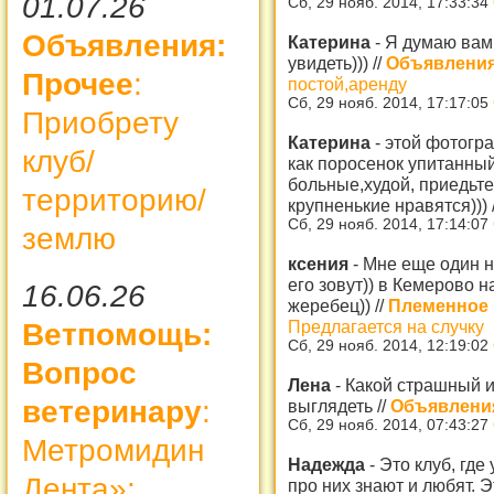
01.07.26
Сб, 29 нояб. 2014, 17:33:34
Объявления:
Катерина
-
Я думаю вам
увидеть)))
//
Объявления
Прочее
:
постой,аренду
Сб, 29 нояб. 2014, 17:17:05
Приобрету
Катерина
-
этой фотогра
клуб/
как поросенок упитанны
больные,худой, приедьте
территорию/
крупненькие нравятся)))
Сб, 29 нояб. 2014, 17:14:07
землю
ксения
-
Мне еще один н
его зовут)) в Кемерово 
16.06.26
жеребец))
//
Племенное 
Предлагается на случку
Ветпомощь:
Сб, 29 нояб. 2014, 12:19:02
Вопрос
Лена
-
Какой страшный и 
ветеринару
:
выглядеть
//
Объявления
Сб, 29 нояб. 2014, 07:43:27
Метромидин
Надежда
-
Это клуб, гд
Дента»:
про них знают и любят. Э