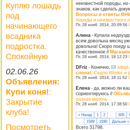
неизвестной породы, но
Куплю лошадь
знаков, как сделать доку
под
Вопросы и ответы ВН
породы и неизвестного 
начинающего
Пт, 28 нояб. 2014, 20:09:56
всадника
Алина
-
Купила недоуздо
всем довольна месяц уже
подростка.
довольна! Скоро поеду 
качественное
//
Магазин
Спокойную
Пт, 28 нояб. 2014, 18:12:23
DFriz
-
Конечно,
aitep
02.06.26
слона!:
Седло Wintec и 
Пт, 28 нояб. 2014, 18:11:52
Объявления:
Елена
-
да, можно ли ва
Купи коня!
:
сориентируюсь
//
Объявл
разная мелочь
Закрытие
Пт, 28 нояб. 2014, 17:38:50
клуба!
« Назад
1
2
…
605
…
1589
1590
Дальше »
Посмотреть
Всего 31798.