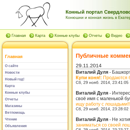
Конный портал Свердловс
Конюшни и конная жизнь в Екатер
Главная
Карта
Конные клубы
Отчеты
Видео
Публичные комме
Главная
29.11.2014
О сайте
Виталий Дуля
-
Башкорт
Новости
Купи коня!:
Продаются б
Новый год!
Сб, 29 нояб. 2014, 23:41:05
Карта
Виталий Дуля
-
Интерес
Конные клубы
своё имя с маленькой б
Отчеты
ищу работу с лошадьми!!
Магазины
Сб, 29 нояб. 2014, 23:28:02
Ветпомощь
Виталий Дуля
-
Не хоти
Чтение
заниматься со своей ло
Объявления
Сб, 29 нояб. 2014, 23:23:27