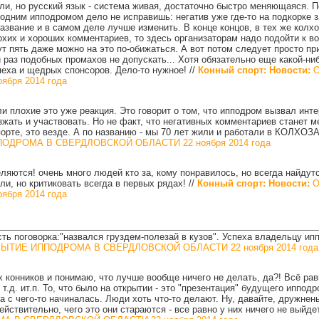
ли, но русский язык - система живая, достаточно быстро меняющаяся. П
 одним ипподромом дело не исправишь: негатив уже где-то на подкорке 
 название и в самом деле лучше изменить. В конце концов, в тех же кол
лохих и хороших комментариев, то здесь организаторам надо подойти к в
ут пять даже можно на это по-обижаться. А вот потом следует просто пр
раз подобных промахов не допускать... Хотя обязательно еще какой-нибу
спеха и щедрых спонсоров. Дело-то нужное!
//
Конный спорт: Новости:
О
бря 2014 года
 плохие это уже реакция. Это говорит о том, что ипподром вызвал инте
жать и участвовать. Но не факт, что негативных комментариев станет 
порте, это везде. А по названию - мы 70 лет жили и работали в КОЛХОЗ
ДРОМА В СВЕРДЛОВСКОЙ ОБЛАСТИ 22 ноября 2014 года
ляются! очень много людей кто за, кому понравилось, но всегда найдут
ли, но критиковать всегда в первых рядах!
//
Конный спорт: Новости:
О
бря 2014 года
ь поговорка:"назвался груздем-полезай в кузов". Успеха владельцу ипп
ЫТИЕ ИППОДРОМА В СВЕРДЛОВСКОЙ ОБЛАСТИ 22 ноября 2014 года
конников и понимаю, что лучше вообще ничего не делать, да?! Всё равн
 т.д. ит.п. То, что было на открытии - это "презентация" будущего иппод
а с чего-то начиналась. Люди хоть что-то делают. Ну, давайте, дружнен
йствительно, чего это они стараются - все равно у них ничего не выйдет