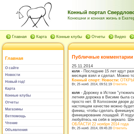
Конный портал Свердловс
Конюшни и конная жизнь в Екатер
Главная
Карта
Конные клубы
Отчеты
Видео
Публичные комментарии
Главная
25.11.2014
О сайте
юля
-
Последние 15 лет идут раз
Новости
месяцев взял и сделал. Можно т
Конный спорт: Новости:
ОТКРЫТ
Новый год!
Вт, 25 нояб. 2014, 09:51:19
Ответить
Карта
юля
-
Дорожку в Истоке "утюжили
Конные клубы
летняя дорожка в Висиме была сы
просто нет. В Колхозном дворе д
Отчеты
настоящем качестве можно будет 
Магазины
финиш, чтобы сделать финишную п
финиширование лошадей. И подума
Ветпомощь
любуйтесь на себя в зеркало. Ш
Чтение
ОБЛАСТИ 22 ноября 2014 года
Вт, 25 нояб. 2014, 09:45:20
Ответить
Объявления