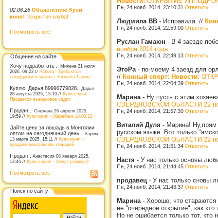
Новости:
ОТКРЫТИЕ ИППОДРОМА
Пн, 24 нояб. 2014, 23:10:31
Ответить
02.06.26
Объявления: Купи
коня!
: Закрытие клуба!
Людмила ВВ
-
Исправила.
//
Кон
Пн, 24 нояб. 2014, 22:59:00
Ответить
Посмотреть все
Руслан Гамаюн
-
В 4 заезде поб
ноября 2014 года
Пн, 24 нояб. 2014, 22:49:13
Ответить
Общение на сайте
Хочу подработать ..
Милена 21 июля
ЭтоРа
-
по-моему 4 заезд для орл
2026, 09:23 //
Работа - Требуются
//
Конный спорт: Новости:
ОТКР
сотрудники в прокат г. Нижнего Тагила
Пн, 24 нояб. 2014, 22:04:39
Ответить
Куплю. Дарья 89996779828..
Дарья
28 августа 2025, 15:19 //
Купи слона! -
Марина
-
Ну пусть с этим хозяев
Продается выездковое седло
СВЕРДЛОВСКОЙ ОБЛАСТИ 22 ноя
Продан...
Пн, 24 нояб. 2014, 21:57:30
Ответить
Снежана 26 апреля 2025,
19:59 //
Купи коня! - Жеребчик.18.03.22
Виталий Дуля
-
Марина! Ну,прям
Дайте цену за лошадь в Монголии
русском языке. Вот только "ямск
оптом на сегодняшний день...
Карим
СВЕРДЛОВСКОЙ ОБЛАСТИ 22 ноя
13 марта 2025, 15:11 //
Купи коня! -
продаем монгольских лошадей
Пн, 24 нояб. 2014, 21:51:34
Ответить
Продан..
Анастасия 08 января 2025,
Настя
-
У нас только основы люб
13:46 //
Купи слона! - Хомут размер 8
Пн, 24 нояб. 2014, 21:44:45
Ответить
Посмотреть все
продавец
-
У нас только сновы 
Пн, 24 нояб. 2014, 21:43:37
Ответить
Поиск по сайту
Марина
-
Хорошо, что стараются 
не "очередное открытие", как кто
Но не ошибается только тот, кто 