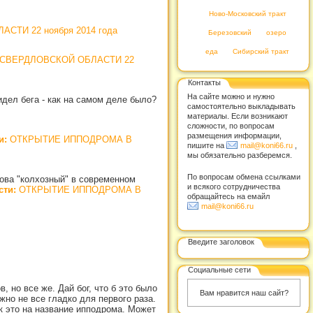
Ново-Московский тракт
ТИ 22 ноября 2014 года
Березовский
озеро
еда
Сибирский тракт
СВЕРДЛОВСКОЙ ОБЛАСТИ 22
Контакты
На сайте можно и нужно
идел бега - как на самом деле было?
самостоятельно выкладывать
материалы. Если возникают
сложности, по вопросам
размещения информации,
и:
ОТКРЫТИЕ ИППОДРОМА В
пишите на
mail@koni66.ru
,
мы обязательно разберемся.
По вопросам обмена ссылками
лова "колхозный" в современном
и всякого сотрудничества
сти:
ОТКРЫТИЕ ИППОДРОМА В
обращайтесь на емайл
mail@koni66.ru
Введите заголовок
Социальные сети
 но все же. Дай бог, что б это было
Вам нравится наш сайт?
жно не все гладко для первого раза.
ак это на название ипподрома. Может