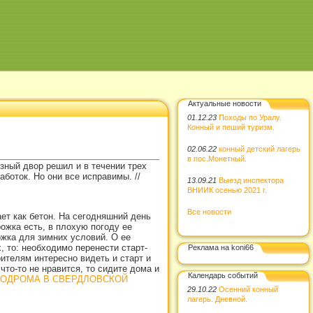
Актуальные новости
01.12.23
Походы по Уралу.
Конный и пеший туризм.
02.06.22
конный детский лагерь
в пос.Монетный.
зный двор решил и в течении трех
аботок. Но они все исправимы.
//
13.09.21
Выезд инспектора
ВНИИК осенью 2021 г.
Все новости
ет как бетон. На сегодняшний день
ожка есть, в плохую погоду ее
ожка для зимних условий. О ее
, то: необходимо перенести старт-
Реклама на koni66
ителям интересно видеть и старт и
то-то не нравится, то сидите дома и
Календарь событий
ОДРОМА В СВЕРДЛОВСКОЙ
29.10.22
Осенний конный
лагерь. Дневной.