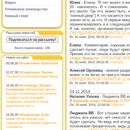
Юлия
-
Елена, 70 лет может и жи
Видео
20 - накопилось. И, к сожалению,
Племенное коневодство
его хватит. Так что, может быть,
"конный двор") А что касается п
Конный спорт
значит есть за что. И первые мин
проанализировать и в следующий 
А так, конечно, организаторам у
СВЕРДЛОВСКОЙ ОБЛАСТИ 22 ноя
Рассылка новостей
Вт, 25 нояб. 2014, 09:03:20
Ответить
Елена
-
Комментарии, хорошие или
Всего подписчиков: 238
сделает лучше, люди будут приез
Причем это не только в конном с
Новое на сайте
спорт: Новости:
ОТКРЫТИЕ ИППО
Вт, 25 нояб. 2014, 08:02:45
Ответить
06.08.26
Объявления: Купи коня!
Алексей Орловец
-
мнения разде
01.07.26
Объявления: Прочее
:
может и на бегах не присутствова
Приобрету клуб/территорию/землю
СВЕРДЛОВСКОЙ ОБЛАСТИ 22 ноя
Вт, 25 нояб. 2014, 07:04:00
Ответить
16.06.26
Ветпомощь: Вопрос
ветеринару
: Метромидин Дента»:
24.11.2014
Быстрое купирование воспаления
Наталия Узлова
-
Людмила ВВ,ест
и защита после операций
//
Конный спорт: Новости:
ОТКР
Уважаемые коллеги! В своей
Пн, 24 нояб. 2014, 23:58:08
Ответить
практике мы часто...
Людмила ВВ
-
Вот слушаю наших 
16.06.26
Объявления: Купи
плохо, все ужасно, нет смысла" и
коня!
: Куплю лошадь под
будет сделать. Но ведь всё всегд
начинающего всадника подростка.
похихикаем презрительно, ведь де
Спокойную