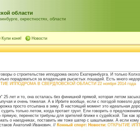
кой области
инбурге, окрестностях, области
Купи коня!
Новости
говоры о строительстве ипподрома около Екатеринбурга. И только Колхо
олько порадоваться за владельцев рысистых лошадей. Есть много недор
ИЕ ИППОДРОМА В СВЕРДЛОВСКОЙ ОБЛАСТИ 22 ноября 2014 года
" 25 лет и то, она осталась без финишной прямой, которая летом засыха
пучая и очень тяжелая. А в Ирбите вообще, если с погодой повезло дор
орожка просто отсыпана в зиму. В настоящий момент это идеальная дор
судить только летом, когда протает грунт. Ели говорить о предложениях
рямую, перенести трибуны для зрителей ближе к судейской. Так как зр
ть о наездниках, поставить им тоже шатер с шашлыками. А если кому ч
естаков Анатолий Иванович.
//
Конный спорт: Новости:
ОТКРЫТИЕ ИПП