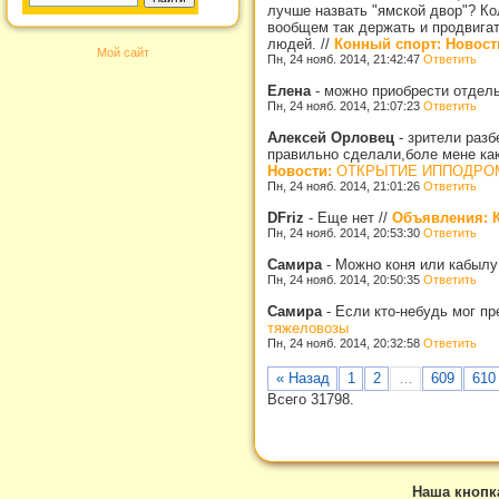
лучше назвать "ямской двор"? Ко
вообщем так держать и продвигат
людей.
//
Конный спорт: Новост
Мой сайт
Пн, 24 нояб. 2014, 21:42:47
Ответить
Елена
-
можно приобрести отдел
Пн, 24 нояб. 2014, 21:07:23
Ответить
Алексей Орловец
-
зрители разб
правильно сделали,боле мене как
Новости:
ОТКРЫТИЕ ИППОДРОМА
Пн, 24 нояб. 2014, 21:01:26
Ответить
DFriz
-
Еще нет
//
Объявления: К
Пн, 24 нояб. 2014, 20:53:30
Ответить
Самира
-
Можно коня или кабылу
Пн, 24 нояб. 2014, 20:50:35
Ответить
Самира
-
Если кто-небудь мог п
тяжеловозы
Пн, 24 нояб. 2014, 20:32:58
Ответить
« Назад
1
2
…
609
610
Всего 31798.
Наша кнопк