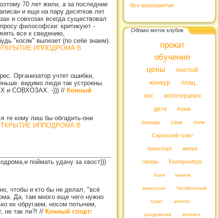
оэтому 70 лет жили, а за последние
Все мероприятия
записан и еще на пару десятков лет
хозах и совхозах всегда существовал
опросу философски: критикуют -
Облако меток клубов
инять все к сведению,
дь "косяк" вылезет (по себе знаем).
прокат
ТКРЫТИЕ ИППОДРОМА В
обучение
цены
постой
рес. Организатор учтет ошибки,
конкур
меньше. видимо люди так устроены.
плац
АХ и СОВХОЗАХ. -)))
//
Конный
лес
иппотерапия
дети
пони
ся те кому лиш бы обгадить-они
походы
сани
поле
ТКРЫТИЕ ИППОДРОМА В
Серовский тракт
транспорт
жилье
одрома,и поймать удачу за хвост)))
лагерь
Екатеринбург
баня
манеж
животные
Челябинский
о, чтобы и кто бы не делал, "всё
рома. Да, там много еще чего нужно
тракт
arenda
ько их обругаем, носом потычем,
, не так ли?!
//
Конный спорт:
раздевалка
коневоз