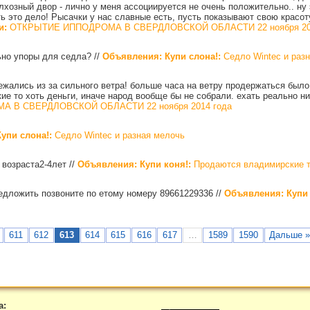
лхозный двор - лично у меня ассоциируется не очень положительно.. ну 
ь это дело! Рысачки у нас славные есть, пусть показывают свою красот
и:
ОТКРЫТИЕ ИППОДРОМА В СВЕРДЛОВСКОЙ ОБЛАСТИ 22 ноября 201
ьно упоры для седла?
//
Объявления: Купи слона!:
Седло Wintec и раз
ежались из за сильного ветра! больше часа на ветру продержаться было
ие то хоть деньги, иначе народ вообще бы не собрали. ехать реально ни
 В СВЕРДЛОВСКОЙ ОБЛАСТИ 22 ноября 2014 года
упи слона!:
Седло Wintec и разная мелочь
 возраста2-4лет
//
Объявления: Купи коня!:
Продаются владимирские 
редложить позвоните по етому номеру 89661229336
//
Объявления: Купи 
611
612
613
614
615
616
617
…
1589
1590
Дальше 
а: