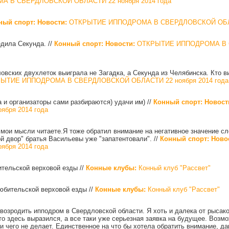
 В СВЕРДЛОВСКОЙ ОБЛАСТИ 22 ноября 2014 года
ный спорт: Новости:
ОТКРЫТИЕ ИППОДРОМА В СВЕРДЛОВСКОЙ ОБЛАС
едила Секунда.
//
Конный спорт: Новости:
ОТКРЫТИЕ ИППОДРОМА В 
овских двухлеток выиграла не Загадка, а Секунда из Челябинска. Кто в
ЫТИЕ ИППОДРОМА В СВЕРДЛОВСКОЙ ОБЛАСТИ 22 ноября 2014 года
а и организаторы сами разбираются) удачи им)
//
Конный спорт: Новост
бря 2014 года
 мои мысли читаете.Я тоже обратил внимание на негативное значение с
ой двор" братья Васильевы уже "запатентовали".
//
Конный спорт: Ново
бря 2014 года
ительской верховой езды
//
Конные клубы:
Конный клуб "Рассвет"
любительской верховой езды
//
Конные клубы:
Конный клуб "Рассвет"
возродить ипподром в Свердловской области. Я хоть и далека от рысаков,
 то здесь выразился, а все таки уже серьезная заявка на будущее. Возмо
ни чего не делает. Единственное на что бы хотела обратить внимание, д