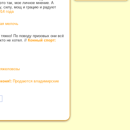
это так, мое личное мнение. А
у, силу, мощ и грацию и радуют
4 года
ная мелочь
 тяжко! По поводу призовых они всё
кто не хотел.
//
Конный спорт:
тяжеловозы
коня!:
Продаются владимирские
»