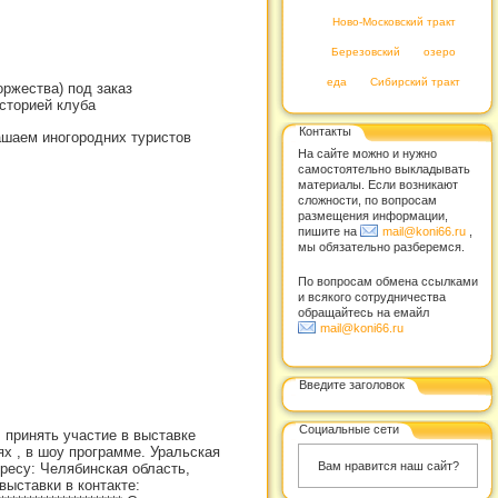
Ново-Московский тракт
Березовский
озеро
еда
Сибирский тракт
оржества) под заказ
сторией клуба
Контакты
ашаем иногородних туристов
На сайте можно и нужно
самостоятельно выкладывать
материалы. Если возникают
сложности, по вопросам
размещения информации,
пишите на
mail@koni66.ru
,
мы обязательно разберемся.
По вопросам обмена ссылками
и всякого сотрудничества
обращайтесь на емайл
mail@koni66.ru
Введите заголовок
Социальные сети
 принять участие в выставке
ях , в шоу программе. Уральская
Вам нравится наш сайт?
дресу: Челябинская область,
выставки в контакте: