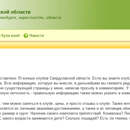
кой области
инбурге, окрестностях, области
Купи коня!
Новости
ставлено 70 конных клубов Свердловской области. Если вы знаете клуб, 
а. Всю информацию, которую вы внесли, в дальнейшем вы сможете ред
ие существующей страницы у меня, написав просьбу в комментариях. У
елкую неточность - правильную информацию также можно указать в ком
 чем можно заняться в клубе, цены, и просто отзывы о клубе. Также ин
еляется их личными званиями-достижениями, а также и их питомцев обое
их размер и грунт. Наличие своего комплекта препятствий. Коневозка? Л
 С какого возраста занимаются дети? Сколько лошадей? Есть ли тяжики,