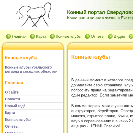
Конный портал Свердловс
Конюшни и конная жизнь в Екатер
Главная
Карта
Конные клубы
Отчеты
Видео
Конные клубы
Конные клубы
Конные клубы Уральского
региона и соседних областей
В данный момент в каталоге пред
Главная
добавляйте свою страничку клуб
попросить права на редактирован
О сайте
один редактор. Если заметили м
Новости
В комментариях можно указывать:
Новый год!
инструкторов, берейторов. Опред
Карта
манежа, отрытого плаца, бочки, 
Конные клубы
клуб в соревнованиях и в каких?
еще раз - ЦЕНЫ! Спасибо!
Отчеты