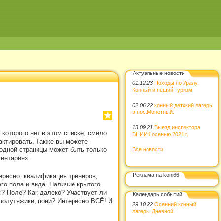
Актуальные новости
01.12.23
Походы по Уралу.
Конный и пеший туризм.
02.06.22
конный детский лагерь
в пос.Монетный.
13.09.21
Выезд инспектора
которого нет в этом списке, смело
ВНИИК осенью 2021 г.
актировать. Также вы можете
 одной страницы может быть только
Все новости
ментариях.
Реклама на koni66
тересно: квалификация тренеров,
го пола и вида. Наличие крытого
ес? Поле? Как далеко? Участвует ли
Календарь событий
 полутяжики, пони? Интересно ВСЁ! И
29.10.22
Осенний конный
лагерь. Дневной.