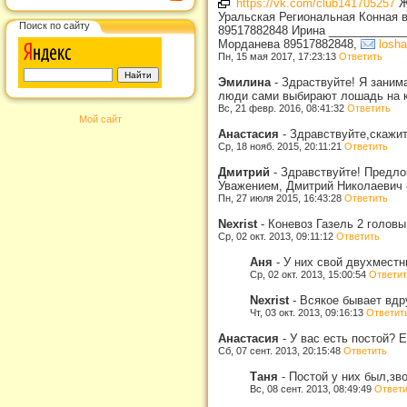
https://vk.com/club141705257
ЖД
Уральская Региональная Конная вы
Поиск по сайту
89517882848 Ирина ____________
Морданева 89517882848,
losh
Пн, 15 мая 2017, 17:23:13
Ответить
Эмилина
-
Здраствуйте! Я заним
люди сами выбирают лошадь на к
Вс, 21 февр. 2016, 08:41:32
Ответить
Мой сайт
Анастасия
-
Здравствуйте,скажит
Ср, 18 нояб. 2015, 20:11:21
Ответить
Дмитрий
-
Здравствуйте! Предлог
Уважением, Дмитрий Николаевич 
Пн, 27 июля 2015, 16:43:28
Ответить
Nexrist
-
Коневоз Газель 2 головы
Ср, 02 окт. 2013, 09:11:12
Ответить
Аня
-
У них свой двухместн
Ср, 02 окт. 2013, 15:00:54
Ответит
Nexrist
-
Всякое бывает вдру
Чт, 03 окт. 2013, 09:16:13
Ответит
Анастасия
-
У вас есть постой? Е
Сб, 07 сент. 2013, 20:15:48
Ответить
Таня
-
Постой у них был,зво
Вс, 08 сент. 2013, 08:49:49
Ответи