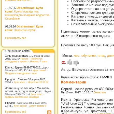
Прогулки по разработанным
Занятия на манеже под ру
16.06.26
Объявления: Купи
Оздоровительная секция д
коня!
: Куплю лошадь под
Спортивная секция для взр
начинающего всадника подростка.
Катание в «поводу» детей 
Спокойную
Катание в карете, проведе
Познавательные экскурсии
02.06.26
Объявления: Купи
коня!
: Закрытие клуба!
Принимаем коллективные заявки 
любителей интересного отдыха.
Посмотреть все
Прогулка по лесу 500 руб. Секция
Общение на сайте
Метки:
лес
,
обучение
,
плац
,
дет
Хочу подработать ..
Милена 21 июля
2026, 09:23 //
Работа - Требуются
сотрудники в прокат г. Нижнего Тагила
-21
Куплю. Дарья 89996779828..
Дарья
Автор:
Виолетта
Обновлено 13 ноя
28 августа 2025, 15:19 //
Купи слона! -
Продается выездковое седло
Количество просмотров:
Продан...
Снежана 26 апреля 2025,
Комментарии
19:59 //
Купи коня! - Жеребчик.18.03.22
Дайте цену за лошадь в Монголии
Сергей
-
сенов рулонах 450-500кг
оптом на сегодняшний день...
Карим
Вт, 10 окт. 2017, 18:13:47
Ответить
13 марта 2025, 15:11 //
Купи коня! -
продаем монгольских лошадей
Ирина
-
Уральская Региональная 
Продан..
Анастасия 08 января 2025,
"UralHorse 2017" с лошадьми или 
13:46 //
Купи слона! - Хомут размер 8
Региональная Конная Выставка «U
п.Кременкуль, ул. Трактовая, 10
Посмотреть все