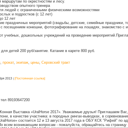
 маршрутам по окрестностям и лесу.
ководством опытного тренера
ля людей с ограниченными физическими возможностями
ослых и подростков (с 12 лет)
до 12 лет
ние праздничных мероприятий (свадьбы, детские, семейные праздники, т
 с посещением конюшни, фотографирование на лошадях, знакомство с и
от учебных, дошкольных учреждений на проведение мероприятий.Пригл
 для детей 200 руб/занятие. Катание в карете 800 руб.
и
,
прокат
,
экипаж
,
цены
,
Серовский тракт
бря 2013
[Постоянная ссылка]
 тел 89193647200
Конная Выставка «UralHorse 2017». Уважаемые друзья! Приглашаем Вас,
пони, в качестве участника: в породных рингах-выводках, в соревновани
ralHorse» состоится 12 и 13 августа 2017 года в ОБУ КСК "Рифей" по а
 По всем возникающим вопросам - пожалуйста, обращайтесь на страницу 