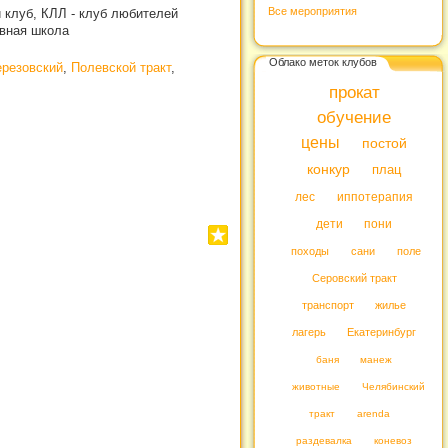
Все мероприятия
й клуб, КЛЛ - клуб любителей
ивная школа
Облако меток клубов
резовский
,
Полевской тракт
,
прокат
обучение
цены
постой
конкур
плац
лес
иппотерапия
дети
пони
походы
сани
поле
Серовский тракт
транспорт
жилье
лагерь
Екатеринбург
баня
манеж
животные
Челябинский
тракт
arenda
раздевалка
коневоз