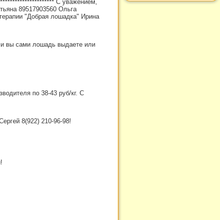
********************* С уважением,
Татьяна 89517903560 Ольга
терапии "Добрая лошадка" Ирина
, и вы сами лошадь выдаете или
водителя по 38-43 руб/кг. С
ергей 8(922) 210-96-98!
!