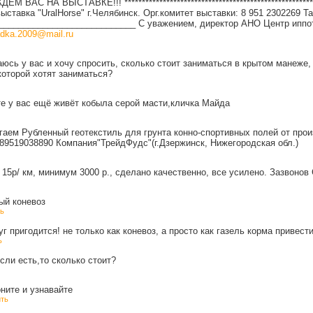
ЕМ ВАС НА ВЫСТАВКЕ!!! *******************************************************
ставка "UralHorse" г.Челябинск. Орг.комитет выставки: 8 951 2302269 
____________________________ С уважением, директор АНО Центр иппо
adka.2009@mail.ru
аюсь у вас и хочу спросить, сколько стоит заниматься в крытом манеже
оторой хотят заниматься?
е у вас ещё живёт кобыла серой масти,кличка Майда
аем Рубленный геотекстиль для грунта конно-спортивных полей от произ
89519038890 Компания"ТрейдФудс"(г.Дзержинск, Нижегородская обл.)
 15р/ км, минимум 3000 р., сделано качественно, все усилено. Зазвонов С
ый коневоз
ь
г пригодится! не только как коневоз, а просто как газель корма привести
ь
сли есть,то сколько стоит?
ните и узнавайте
ть