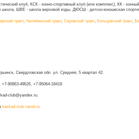
стический клуб, КCК - конно-спортивный клуб (или комплекс), КК - конны
я школа, ШВЕ - школа верховой езды, ДЮСШ - детско-юношеская спорт
ирский тракт
,
Челябинский тракт
,
Серовский тракт
,
Кольцовский тракт
,
Бе
урьинск, Свердловская обл. ул. Средняя, 5 квартал 42.
 +7-90863-49626, +7-95064-18418.
skad-club@yandex.ru.
а
kaskad-club.narod.ru