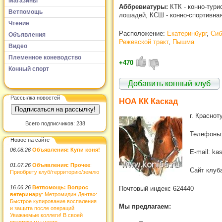
Магазины
Аббревиатуры:
КТК - конно-тури
Ветпомощь
лошадей, КСШ - конно-спортивна
Чтение
Расположение:
Екатеринбург
,
Сиб
Объявления
Режевской тракт
,
Пышма
Видео
Племенное коневодство
+470
Конный спорт
Добавить конный клуб
Рассылка новостей
НОА КК Каскад
г. Краснот
Всего подписчиков: 238
Телефоны:
Новое на сайте
06.08.26
Объявления: Купи коня!
E-mail: ka
01.07.26
Объявления: Прочее
:
Сайт клуб
Приобрету клуб/территорию/землю
16.06.26
Ветпомощь: Вопрос
Почтовый индекс 624440
ветеринару
: Метромидин Дента»:
Быстрое купирование воспаления
Мы предлагаем:
и защита после операций
Уважаемые коллеги! В своей
практике мы часто...