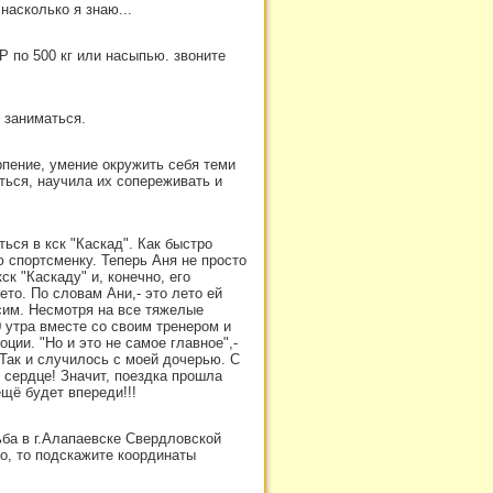
насколько я знаю...
КР по 500 кг или насыпью. звоните
 заниматься.
ение, умение окружить себя теми
ться, научила их сопереживать и
ься в кск "Каскад". Как быстро
 спортсменку. Теперь Аня не просто
к "Каскаду" и, конечно, его
то. По словам Ани,- это лето ей
сим. Несмотря на все тяжелые
 утра вместе со своим тренером и
ии. "Но и это не самое главное",-
 Так и случилось с моей дочерью. С
 сердце! Значит, поездка прошла
щё будет впереди!!!
ьба в г.Алапаевске Свердловской
но, то подскажите координаты