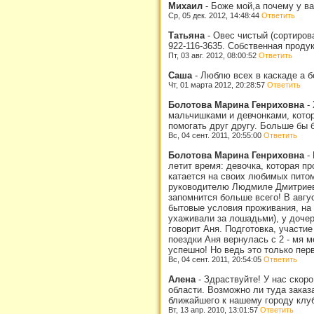
Михаил
-
Боже мой,а почему у ва
Ср, 05 дек. 2012, 14:48:44
Ответить
Татьяна
-
Овес чистый (сортирова
922-116-3635. Собственная проду
Пт, 03 авг. 2012, 08:00:52
Ответить
Саша
-
Люблю всех в каскаде а 
Чт, 01 марта 2012, 20:28:57
Ответить
Болотова Марина Генриховна
-
мальчишками и девчонками, котор
помогать друг другу. Больше бы б
Вс, 04 сент. 2011, 20:55:00
Ответить
Болотова Марина Генриховна
-
летит время: девочка, которая п
катается на своих любимых питомц
руководителю Людмиле Дмитриевне
запомнится больше всего! В авгу
бытовые условия проживания, на 
ухаживали за лошадьми), у дочер
говорит Аня. Подготовка, участие
поездки Аня вернулась с 2 - мя 
успешно! Но ведь это только пер
Вс, 04 сент. 2011, 20:54:05
Ответить
Алена
-
Здраствуйте! У нас скоро
области. Возможно ли туда заказ
ближайшего к нашему городу клуб
Вт, 13 апр. 2010, 13:01:57
Ответить