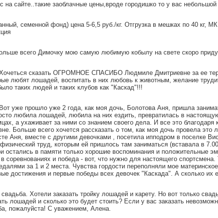
с на сайте..такие заоблачные цены,вроде городишко то у вас небольшой 
нный, семенной фонд) цена 5-6,5 руб./кг. Отгрузка в мешках по 40 кг, М
кция
больше всего Димочку мою самую любимую кобылу на свете скоро приду
Хочеться сказать ОГРОМНОЕ СПАСИБО Людмиле Дмитриевне за ее терп
ые любят лошадей, воспитать в них любовь к животным, желание труди
ыло таких людей и таких клубов как "Каскад"!!!
Вот уже прошло уже 2 года, как моя дочь, Болотова Аня, пришла занимат
росто любила лошадей, любила на них ездить, превратилась в настоящую
ах, а ухаживает за ними со знанием своего дела. И все это благодаря кс
. Больше всего хочется рассказать о том, как моя дочь провела это ле
сте Аня, вместе с другими девочками , посетила ипподром в поселке Ви
физический труд, которым ей пришлось там заниматься (вставала в 7.00
и остались в памяти только хорошие воспоминания и положительные эмоц
 в соревнованиях и победа - вот, что нужно для настоящего спортсмена.
медалями за 1 и 2 места. Чувства гордости переполняли мое материнское
вые достижения и первые победы всех девочек "Каскада". А сколько их е
 свадьба. Хотели заказать тройку лошадей и карету. Но вот только свад
ать лошадей и сколько это будет стоить? Если у вас заказать невозмож
а, пожалуйста! С уважением, Алена.