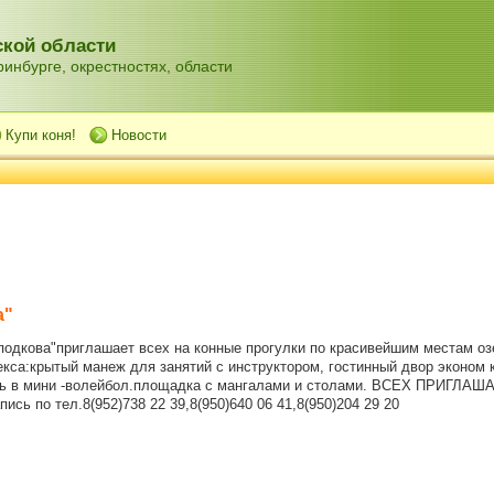
кой области
инбурге, окрестностях, области
Купи коня!
Новости
а"
подкова"приглашает всех на конные прогулки по красивейшим местам оз
кса:крытый манеж для занятий с инструктором, гостинный двор эконом 
ать в мини -волейбол.площадка с мангалами и столами. ВСЕХ ПРИГЛА
ись по тел.8(952)738 22 39,8(950)640 06 41,8(950)204 29 20