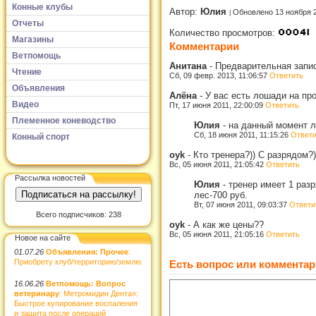
Конные клубы
Автор:
Юлия
Обновлено 13 ноября 
Отчеты
Количество просмотров:
Магазины
Комментарии
Ветпомощь
Анитана
-
Предварительная запис
Чтение
Сб, 09 февр. 2013, 11:06:57
Ответить
Объявления
Алёна
-
У вас есть лошади на пр
Видео
Пт, 17 июня 2011, 22:00:09
Ответить
Племенное коневодство
Юлия
-
на данный момент л
Сб, 18 июня 2011, 11:15:26
Ответи
Конный спорт
oyk
-
Кто тренера?)) С разрядом?)
Вс, 05 июня 2011, 21:05:42
Ответить
Рассылка новостей
Юлия
-
тренер имеет 1 раз
лес-700 руб.
Вт, 07 июня 2011, 09:03:37
Ответи
Всего подписчиков: 238
oyk
-
А как же цены??
Вс, 05 июня 2011, 21:05:16
Ответить
Новое на сайте
01.07.26
Объявления: Прочее
:
Приобрету клуб/территорию/землю
Есть вопрос или комментар
16.06.26
Ветпомощь: Вопрос
ветеринару
: Метромидин Дента»:
Быстрое купирование воспаления
и защита после операций