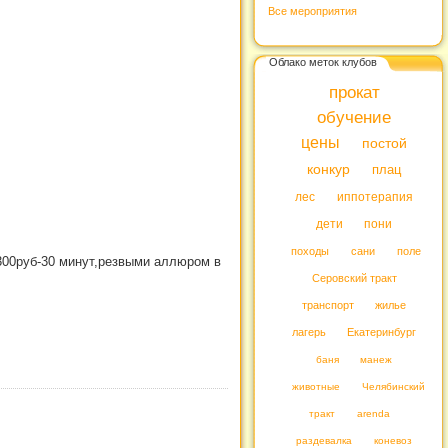
Все мероприятия
Облако меток клубов
прокат
обучение
цены
постой
конкур
плац
лес
иппотерапия
дети
пони
походы
сани
поле
,300руб-30 минут,резвыми аллюром в
Серовский тракт
транспорт
жилье
лагерь
Екатеринбург
баня
манеж
животные
Челябинский
тракт
arenda
раздевалка
коневоз