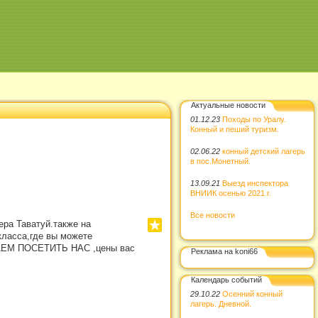
Актуальные новости
01.12.23
Походы по Уралу.
Конный и пеший туризм.
02.06.22
конный детский лагерь
в пос.Монетный.
13.09.21
Выезд инспектора
ВНИИК осенью 2021 г.
Все новости
ера Таватуй.также на
класса,где вы можете
ШАЕМ ПОСЕТИТЬ НАС ,цены вас
Реклама на koni66
Календарь событий
29.10.22
Осенний конный
лагерь. Дневной.