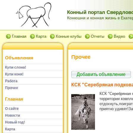
Конный портал Свердловс
Конюшни и конная жизнь в Екатер
Главная
Карта
Конные клубы
Отчеты
Видео
Прочее
Объявления
Купи слона!
Добавить объявление
Купи коня!
Работа
КСК "Серебряная подков
Прочее
КСК "Серебряная 
территории компле
Главная
отдохнуть,поигр
О сайте
приятно удивят!Зап
Новости
Новый год!
Карта