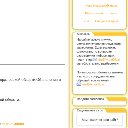
Ново-Московский тракт
Березовский
озеро
еда
Сибирский тракт
Контакты
На сайте можно и нужно
самостоятельно выкладывать
материалы. Если возникают
сложности, по вопросам
размещения информации,
пишите на
mail@koni66.ru
,
мы обязательно разберемся.
По вопросам обмена ссылками
и всякого сотрудничества
вердловской области.Объявления о
обращайтесь на емайл
mail@koni66.ru
Введите заголовок
ой области.
...
Социальные сети
Вам нравится наш сайт?
ая
информация
.