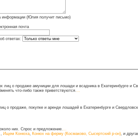
а информации (Юлия получит письмо)
ктронная почта
об ответах:
х лиц о продаже амуниции для лошади и всадника в Екатеринбурге и С
бменять что-либо также приветствуются.
...
иц о продаже, покупке и аренде лошадей в Екатеринбурге и Свердловск
около них. Спрос и предложение.
...
.
,
Ищем Конюха
,
Конюх на ферму (Космаково, Сысертский р-он)
, и друг