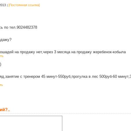
2013
[Постоянная ссылка]
ь по тел.9024482378
одажу?
ошадей на продажу нет,через 3 месяца на продажу жеребенок-кобыла
ть
)
ряд,занятие с тренером 45 минут-550руб,прогулка в лес 500руб-60 минут
ть
ий?..