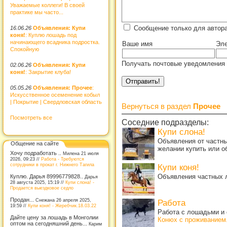
Уважаемые коллеги! В своей
практике мы часто...
Сообщение только для автор
16.06.26
Объявления: Купи
коня!
: Куплю лошадь под
начинающего всадника подростка.
Ваше имя
Эле
Спокойную
Получать почтовые уведомления 
02.06.26
Объявления: Купи
коня!
: Закрытие клуба!
05.05.26
Объявления: Прочее
:
Искусственное осеменение кобыл
| Покрытие | Свердловская область
Вернуться в раздел
Прочее
Посмотреть все
Соседние подразделы:
Купи слона!
Объявления от частны
Общение на сайте
желании купить или о
Хочу подработать ..
Милена 21 июля
2026, 09:23 //
Работа - Требуются
сотрудники в прокат г. Нижнего Тагила
Купи коня!
Объявления частных л
Куплю. Дарья 89996779828..
Дарья
28 августа 2025, 15:19 //
Купи слона! -
Продается выездковое седло
Продан...
Снежана 26 апреля 2025,
Работа
19:59 //
Купи коня! - Жеребчик.18.03.22
Работа с лошадьми и 
Дайте цену за лошадь в Монголии
Конюх с проживанием
оптом на сегодняшний день...
Карим