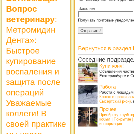
Вопрос
Ваше имя
ветеринару
:
Получать почтовые уведомлен
Метромидин
Дента»:
Вернуться в раздел
Быстрое
Соседние подразде
купирование
Купи коня!
воспаления и
Объявления частны
Екатеринбурге и С
защита после
Работа
операций
Работа с лошадьми
Конюх с проживан
Уважаемые
Сысертский р-он)
,
Прочее
коллеги! В
Приобрету клуб/т
кобыл | Покрытие 
своей практике
информация
.