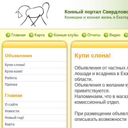
Конный портал Свердловс
Конюшни и конная жизнь в Екатер
Главная
Карта
Конные клубы
Отчеты
Видео
Купи слона!
Объявления
Купи слона!
Объявления от частных 
Купи коня!
лошади и всадника в Ек
Работа
области.
Объявления о желании к
Прочее
приветствуются.
Главная
Напоминаем, что в мага
комиссионный отдел.
О сайте
Новости
При размещении объявле
Новый год!
описывать возможности и
Карта