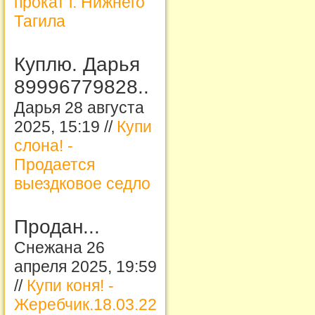
прокат г. Нижнего
Тагила
Куплю. Дарья
89996779828..
Дарья 28 августа
2025, 15:19 //
Купи
слона! -
Продается
выездковое седло
Продан...
Снежана 26
апреля 2025, 19:59
//
Купи коня! -
Жеребчик.18.03.22