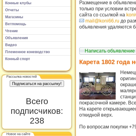
Размещение в объявлени
Конные клубы
только при условии встр
Отчеты
сайта со ссылкой на
koni
Магазины
mail@koni66.ru
до раз
Ветпомощь
объявления удаляются б
Чтение
Объявления
Видео
Написать объявление
Племенное коневодство
Конный спорт
Карета 1802 года 
Немецк
Рассылка новостей
оригин
окраше
малярн
станци
Всего
покрасочной камере. Все
На карете открывающиес
подписчиков:
откидной верх.
238
По вопросам покупки +7
Новое на сайте