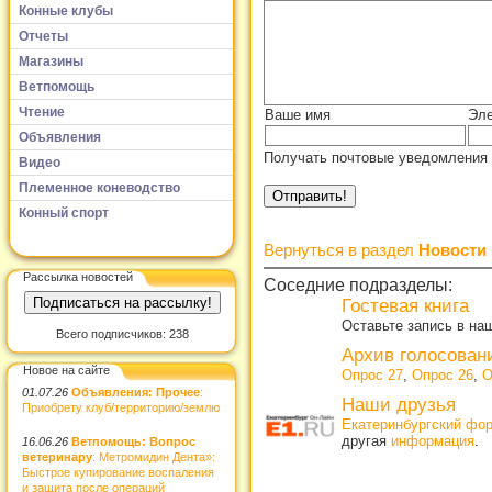
Конные клубы
Отчеты
Магазины
Ветпомощь
Чтение
Ваше имя
Эле
Объявления
Получать почтовые уведомления 
Видео
Племенное коневодство
Конный спорт
Вернуться в раздел
Новости
Рассылка новостей
Соседние подразделы:
Гостевая книга
Оставьте запись в наш
Всего подписчиков: 238
Архив голосован
Новое на сайте
Опрос 27
,
Опрос 26
,
О
01.07.26
Объявления: Прочее
:
Наши друзья
Приобрету клуб/территорию/землю
Екатеринбургский фор
другая
информация
.
16.06.26
Ветпомощь: Вопрос
ветеринару
: Метромидин Дента»:
Быстрое купирование воспаления
и защита после операций