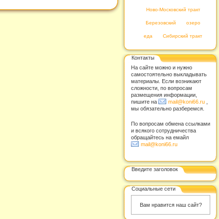
Ново-Московский тракт
Березовский
озеро
еда
Сибирский тракт
Контакты
На сайте можно и нужно
самостоятельно выкладывать
материалы. Если возникают
сложности, по вопросам
размещения информации,
пишите на
mail@koni66.ru
,
мы обязательно разберемся.
По вопросам обмена ссылками
и всякого сотрудничества
обращайтесь на емайл
mail@koni66.ru
Введите заголовок
Социальные сети
Вам нравится наш сайт?