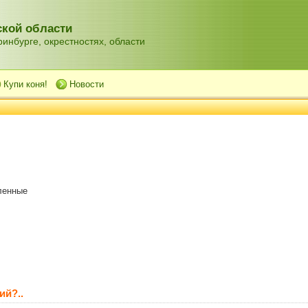
кой области
инбурге, окрестностях, области
Купи коня!
Новости
ленные
ий?..