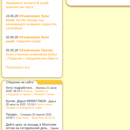
Уважаемые коллеги! В своей
практике мы часто...
16.06.26
Объявления: Купи
коня!
: Куплю лошадь под
начинающего всадника подростка.
Спокойную
02.06.26
Объявления: Купи
коня!
: Закрытие клуба!
05.05.26
Объявления: Прочее
:
Искусственное осеменение кобыл
| Покрытие | Свердловская область
Посмотреть все
Общение на сайте
Хочу подработать ..
Милена 21 июля
2026, 09:23 //
Работа - Требуются
сотрудники в прокат г. Нижнего Тагила
Куплю. Дарья 89996779828..
Дарья
28 августа 2025, 15:19 //
Купи слона! -
Продается выездковое седло
Продан...
Снежана 26 апреля 2025,
19:59 //
Купи коня! - Жеребчик.18.03.22
Дайте цену за лошадь в Монголии
оптом на сегодняшний день...
Карим