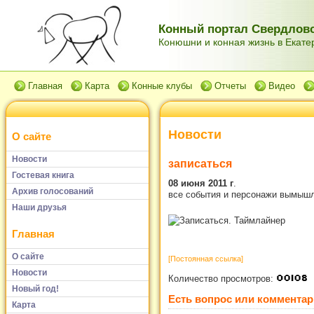
Конный портал Свердловс
Конюшни и конная жизнь в Екатер
Главная
Карта
Конные клубы
Отчеты
Видео
Новости
О сайте
Новости
записаться
Гостевая книга
08 июня 2011 г
.
Архив голосований
все события и персонажи вымыш
Наши друзья
Главная
О сайте
[Постоянная ссылка]
Новости
Количество просмотров:
Новый год!
Есть вопрос или комментар
Карта