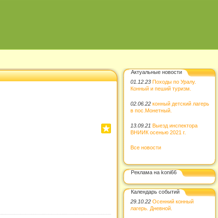
Актуальные новости
01.12.23
Походы по Уралу.
Конный и пеший туризм.
02.06.22
конный детский лагерь
в пос.Монетный.
13.09.21
Выезд инспектора
ВНИИК осенью 2021 г.
Все новости
Реклама на koni66
Календарь событий
29.10.22
Осенний конный
лагерь. Дневной.