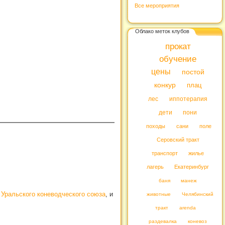
Все мероприятия
Облако меток клубов
прокат
обучение
цены
постой
конкур
плац
лес
иппотерапия
дети
пони
походы
сани
поле
Серовский тракт
транспорт
жилье
лагерь
Екатеринбург
баня
манеж
 Уральского коневодческого союза
, и
животные
Челябинский
тракт
arenda
раздевалка
коневоз