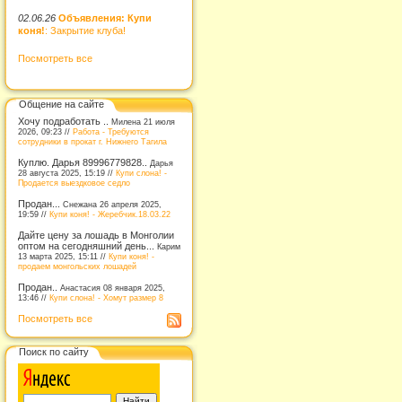
02.06.26
Объявления: Купи
коня!
: Закрытие клуба!
Посмотреть все
Общение на сайте
Хочу подработать ..
Милена 21 июля
2026, 09:23 //
Работа - Требуются
сотрудники в прокат г. Нижнего Тагила
Куплю. Дарья 89996779828..
Дарья
28 августа 2025, 15:19 //
Купи слона! -
Продается выездковое седло
Продан...
Снежана 26 апреля 2025,
19:59 //
Купи коня! - Жеребчик.18.03.22
Дайте цену за лошадь в Монголии
оптом на сегодняшний день...
Карим
13 марта 2025, 15:11 //
Купи коня! -
продаем монгольских лошадей
Продан..
Анастасия 08 января 2025,
13:46 //
Купи слона! - Хомут размер 8
Посмотреть все
Поиск по сайту