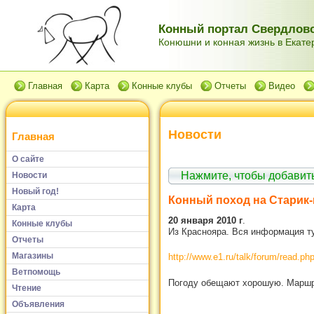
Конный портал Свердловс
Конюшни и конная жизнь в Екатер
Главная
Карта
Конные клубы
Отчеты
Видео
Новости
Главная
О сайте
Нажмите, чтобы добави
Новости
Новый год!
Конный поход на Старик-
Карта
20 января 2010 г
.
Конные клубы
Из Краснояра. Вся информация ту
Отчеты
Магазины
http://www.e1.ru/talk/forum/read.
Ветпомощь
Погоду обещают хорошую. Маршру
Чтение
Объявления