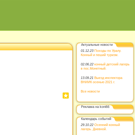
Актуальные новости
01.12.23
Походы по Уралу.
Конный и пеший туризм.
02.06.22
конный детский лагерь
в пос.Монетный.
13.09.21
Выезд инспектора
ВНИИК осенью 2021 г.
Все новости
Реклама на koni66
Календарь событий
29.10.22
Осенний конный
лагерь. Дневной.