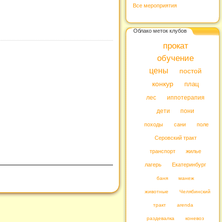
Все мероприятия
Облако меток клубов
прокат
обучение
цены
постой
конкур
плац
лес
иппотерапия
дети
пони
походы
сани
поле
Серовский тракт
транспорт
жилье
лагерь
Екатеринбург
баня
манеж
животные
Челябинский
тракт
arenda
раздевалка
коневоз