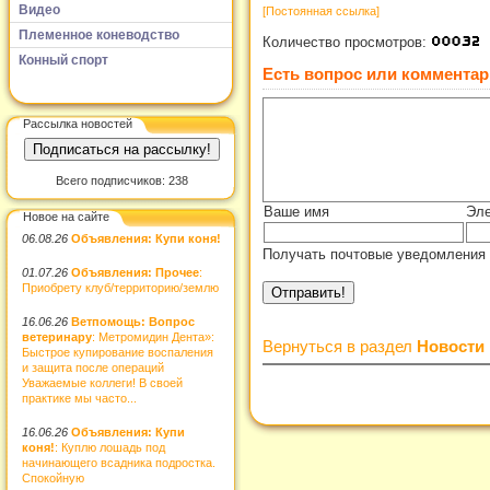
Видео
[Постоянная ссылка]
Племенное коневодство
Количество просмотров:
Конный спорт
Есть вопрос или комментар
Рассылка новостей
Всего подписчиков: 238
Ваше имя
Эле
Новое на сайте
06.08.26
Объявления: Купи коня!
Получать почтовые уведомления 
01.07.26
Объявления: Прочее
:
Приобрету клуб/территорию/землю
16.06.26
Ветпомощь: Вопрос
ветеринару
: Метромидин Дента»:
Вернуться в раздел
Новости
Быстрое купирование воспаления
и защита после операций
Уважаемые коллеги! В своей
практике мы часто...
16.06.26
Объявления: Купи
коня!
: Куплю лошадь под
начинающего всадника подростка.
Спокойную