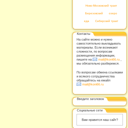
Ново-Московский тракт
Березовский
озеро
еда
Сибирский тракт
Контакты
На сайте можно и нужно
самостоятельно выкладывать
материалы. Если возникают
сложности, по вопросам
размещения информации,
пишите на
mail@koni66.ru
,
мы обязательно разберемся.
По вопросам обмена ссылками
и всякого сотрудничества
обращайтесь на емайл
mail@koni66.ru
Введите заголовок
Социальные сети
Вам нравится наш сайт?