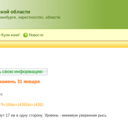
кой области
инбурге, окрестностях, области
Купи коня!
Новости
ть свою информацию
камень 31 января
т.
php?f=156&i=14392&t=14392
т 17 км в одну сторону. Уровень - минимум уверенная рысь.