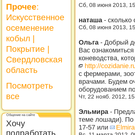
Сб, 08 июня 2013, 1
Прочее
:
Искусственное
наташа
-
сколько 
осеменение
Сб, 08 июня 2013, 1
кобыл |
Ольга
-
Добрый д
Покрытие |
Вас ознакомиться
коневодства, кот
Свердловская
http://cozidanie.r
область
с фермерами, зоо
врачами. Будем о
Посмотреть
оборудованием пол
все
Чт, 22 нояб. 2012, 1
Эльмира
-
Предла
Общение на сайте
теме лошади). По 
Хочу
17-57 или
Elmir
подработать ..
Вс, 11 марта 2012, 