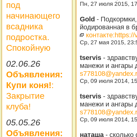
под
Пн, 27 июля 2015, 1
начинающего
Gold
-
Подкормки,М
всадника
йодированная в бр
контакте:https:/
подростка.
Ср, 27 мая 2015, 23
Спокойную
tservis
-
здравств
02.06.26
манежи и ангары 
Объявления:
s778108@yandex.
Ср, 09 июля 2014, 1
Купи коня!
:
Закрытие
tservis
-
здравств
манежи и ангары 
клуба!
s778108@yandex.
Ср, 09 июля 2014, 1
05.05.26
Объявления:
наташа
-
сколько 