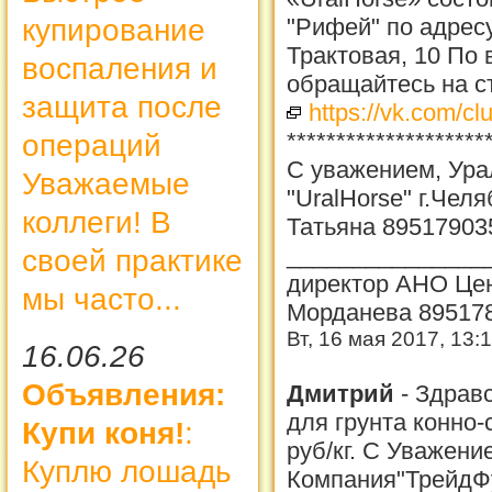
"Рифей" по адресу
купирование
Трактовая, 10 По
воспаления и
обращайтесь на ст
защита после
https://vk.com/c
********************
операций
С уважением, Ура
Уважаемые
"UralHorse" г.Чел
коллеги! В
Татьяна 89517903
_______________
своей практике
директор АНО Цен
мы часто...
Морданева 89517
Вт, 16 мая 2017, 13:
16.06.26
Объявления:
Дмитрий
-
Здравс
для грунта конно-
Купи коня!
:
руб/кг. С Уважен
Куплю лошадь
Компания"ТрейдФу