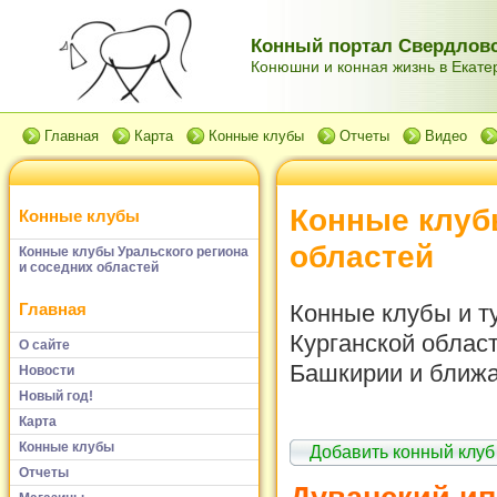
Конный портал Свердловс
Конюшни и конная жизнь в Екатер
Главная
Карта
Конные клубы
Отчеты
Видео
Конные клуб
Конные клубы
областей
Конные клубы Уральского региона
и соседних областей
Главная
Конные клубы и т
Курганской облас
О сайте
Башкирии и ближа
Новости
Новый год!
Карта
Конные клубы
Добавить конный клуб
Отчеты