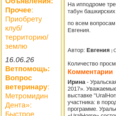
Объявления:
На ипподроме тре
Прочее
:
табун башкирских 
Приобрету
по всем вопросам 
клуб/
Евгения.
территорию/
землю
Автор:
Евгения
16.06.26
Количество просм
Ветпомощь:
Комментарии
Вопрос
Ирина
-
Уральска
ветеринару
:
2017». Уважаемые
Метромидин
выставке "UralHor
участника: в поро
Дента»:
программе. Ураль
Быстрое
«UralHorse» состо