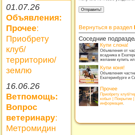
01.07.26
Объявления:
Прочее
:
Вернуться в раздел
Приобрету
Соседние подразде
Купи слона!
клуб/
Объявления от ча
всадника в Екатер
территорию/
желании купить ил
Купи коня!
землю
Объявления частны
Екатеринбурге и С
16.06.26
Прочее
Приобрету клуб/т
Ветпомощь:
кобыл | Покрытие 
информация
.
Вопрос
ветеринару
:
Метромидин