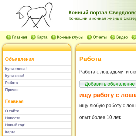
Конный портал Свердловс
Конюшни и конная жизнь в Екатер
Главная
Карта
Конные клубы
Отчеты
Видео
Работа
Объявления
Купи слона!
Работа с лошадьми и ок
Купи коня!
Работа
Добавить объявление
Прочее
ищу работу с лош
Главная
ищу любую работу с ло
О сайте
опыт более 10 лет.
Новости
Новый год!
Карта