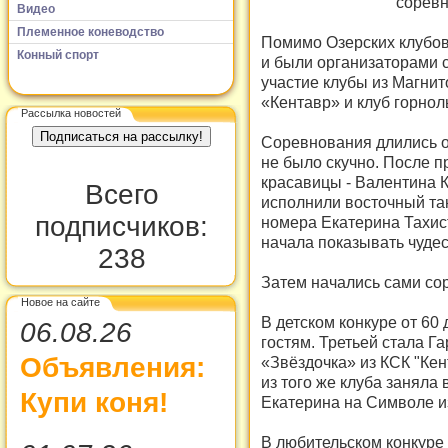
соревн
Видео
Племенное коневодство
Помимо Озерских клубов
Конный спорт
и были организаторами с
участие клубы из Магнит
«Кентавр» и клуб горнол
Рассылка новостей
Соревнования длились о
не было скучно. После 
красавицы - Валентина 
Всего
исполнили восточный тан
подписчиков:
номера Екатерина Тахист
начала показывать чуде
238
Затем начались сами со
Новое на сайте
В детском конкуре от 60 
06.08.26
гостям. Третьей стала Г
Объявления:
«Звёздочка» из КСК "Кен
из того же клуба заняла 
Купи коня!
Екатерина на Символе и
В любительском конкуре