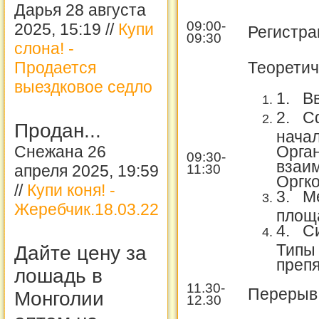
Дарья 28 августа
09:00-
2025, 15:19 //
Купи
Регистра
09:30
слона! -
Теоретич
Продается
выездковое седло
1.
В
2.
С
Продан...
нача
Снежана 26
Орган
09:30-
взаи
11:30
апреля 2025, 19:59
Оргко
//
Купи коня! -
3.
М
Жеребчик.18.03.22
площа
4.
С
Типы 
Дайте цену за
препя
лошадь в
11.30-
Перерыв
Монголии
12.30