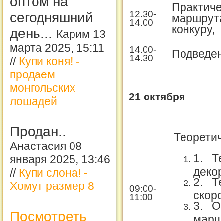
оптом на
Практиче
12.30-
сегодняшний
маршрута
14.00
конкуру,
день...
Карим 13
марта 2025, 15:11
14.00-
Подведен
14.30
//
Купи коня! -
продаем
монгольских
21 октября
лошадей
Продан..
Теоретич
Анастасия 08
1.
Т
января 2025, 13:46
деко
//
Купи слона! -
2.
Т
Хомут размер 8
09:00-
скор
11:00
3.
О
Посмотреть
марш