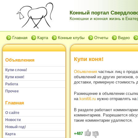
Конный портал Свердловс
Конюшни и конная жизнь в Екатер
Главная
Карта
Конные клубы
Отчеты
Видео
Купи коня!
Объявления
Купи слона!
Объявления
частных лиц о прода
объявлений из других регионов, 
Купи коня!
доставки, примерную стоимость д
Работа
Прочее
Размещение в объявлении ссылки 
на
koni66.ru
нужно отправлять на
Главная
В разделе работают комментарии
О сайте
комментариев. Разрешается обсуж
Новости
такие комментарии удаляются.
Новый год!
+487
Карта