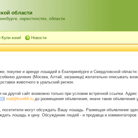
кой области
инбурге, окрестностях, области
Купи коня!
Новости
же, покупке и аренде лошадей в Екатеринбурге и Свердловской области
особенно далеких (Москва, Алтай, заграница) желательно описывать воз
оставки животного в уральский регион.
на другой сайт возможно только при условии встречной ссылки. Адрес
mail@koni66.ru
до размещения объявления, иначе такие объявления 
, посетители могут обсуждать Вашу лошадь. Размещая объявление зде
дать лошадь и цену. Обсуждение людей - и продавца и комментаторов - 