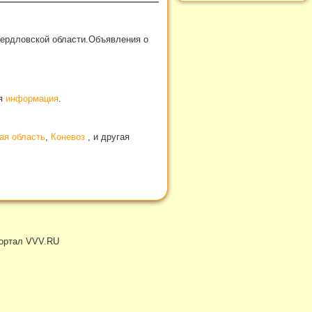
вердловской области.Объявления о
ая
информация
.
ая область
,
Коневоз
, и другая