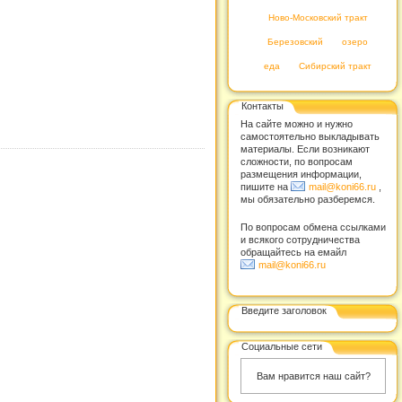
Ново-Московский тракт
Березовский
озеро
еда
Сибирский тракт
Контакты
На сайте можно и нужно
самостоятельно выкладывать
материалы. Если возникают
сложности, по вопросам
размещения информации,
пишите на
mail@koni66.ru
,
мы обязательно разберемся.
По вопросам обмена ссылками
и всякого сотрудничества
обращайтесь на емайл
mail@koni66.ru
Введите заголовок
Социальные сети
Вам нравится наш сайт?