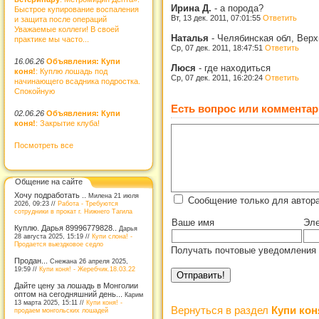
Ирина Д.
-
а порода?
Быстрое купирование воспаления
Вт, 13 дек. 2011, 07:01:55
Ответить
и защита после операций
Уважаемые коллеги! В своей
Наталья
-
Челябинская обл, Верх
практике мы часто...
Ср, 07 дек. 2011, 18:47:51
Ответить
16.06.26
Объявления: Купи
Люся
-
где находиться
коня!
: Куплю лошадь под
Ср, 07 дек. 2011, 16:20:24
Ответить
начинающего всадника подростка.
Спокойную
Есть вопрос или комментар
02.06.26
Объявления: Купи
коня!
: Закрытие клуба!
Посмотреть все
Общение на сайте
Хочу подработать ..
Милена 21 июля
Сообщение только для автор
2026, 09:23 //
Работа - Требуются
сотрудники в прокат г. Нижнего Тагила
Ваше имя
Эле
Куплю. Дарья 89996779828..
Дарья
28 августа 2025, 15:19 //
Купи слона! -
Продается выездковое седло
Получать почтовые уведомления 
Продан...
Снежана 26 апреля 2025,
19:59 //
Купи коня! - Жеребчик.18.03.22
Дайте цену за лошадь в Монголии
оптом на сегодняшний день...
Карим
13 марта 2025, 15:11 //
Купи коня! -
Вернуться в раздел
Купи кон
продаем монгольских лошадей