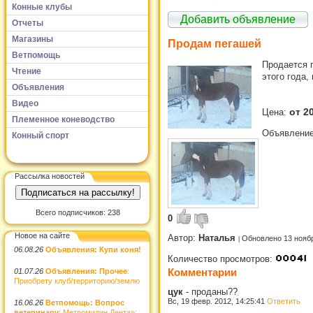
Конные клубы
Добавить объявление
Отчеты
Магазины
Продам пегашей
Ветпомощь
Продается п
Чтение
этого года,
Объявления
Видео
от 2
Цена:
Племенное коневодство
Объявление
Конный спорт
Рассылка новостей
Всего подписчиков: 238
0
Новое на сайте
Автор:
Наталья
Обновлено 13 нояб
06.08.26
Объявления: Купи коня!
Количество просмотров:
Комментарии
01.07.26
Объявления: Прочее
:
Приобрету клуб/территорию/землю
цук
-
проданы??
Вс, 19 февр. 2012, 14:25:41
Ответить
16.06.26
Ветпомощь: Вопрос
ветеринару
: Метромидин Дента»: