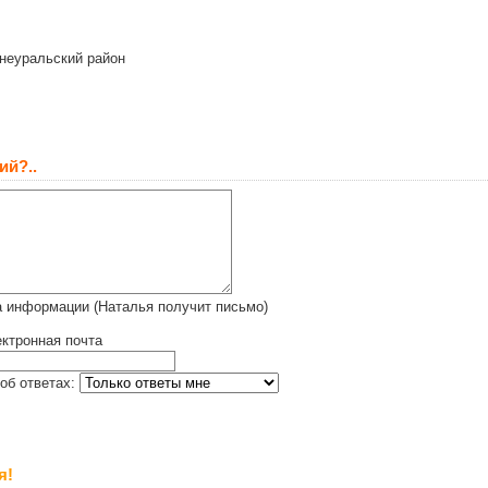
неуральский район
ий?..
а информации (Наталья получит письмо)
ктронная почта
об ответах:
я!