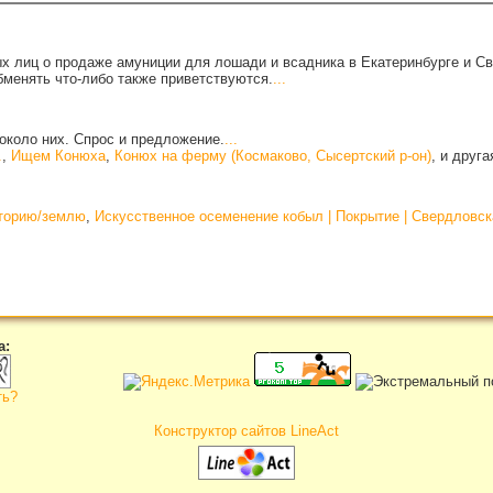
х лиц о продаже амуниции для лошади и всадника в Екатеринбурге и С
бменять что-либо также приветствуются.
...
около них. Спрос и предложение.
...
.
,
Ищем Конюха
,
Конюх на ферму (Космаково, Сысертский р-он)
, и друг
иторию/землю
,
Искусственное осеменение кобыл | Покрытие | Свердловск
а:
ть?
Конструктор сайтов LineAct