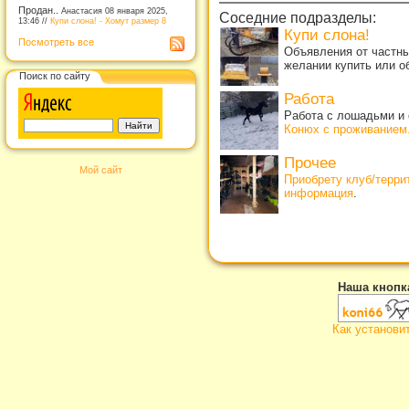
Продан..
Анастасия 08 января 2025,
Соседние подразделы:
13:46 //
Купи слона! - Хомут размер 8
Купи слона!
Посмотреть все
Объявления от частны
желании купить или о
Поиск по сайту
Работа
Работа с лошадьми и 
Конюх с проживанием
Прочее
Мой сайт
Приобрету клуб/терр
информация
.
Наша кнопк
Как установи