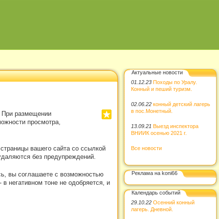
Актуальные новости
01.12.23
Походы по Уралу.
Конный и пеший туризм.
02.06.22
конный детский лагерь
в пос.Монетный.
. При размещении
можности просмотра,
13.09.21
Выезд инспектора
ВНИИК осенью 2021 г.
 страницы вашего сайта со ссылкой
Все новости
удаляются без предупреждений.
Реклама на koni66
сь, вы соглашаете с возможностью
в негативном тоне не одобряется, и
Календарь событий
29.10.22
Осенний конный
лагерь. Дневной.