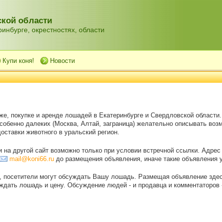
кой области
инбурге, окрестностях, области
Купи коня!
Новости
же, покупке и аренде лошадей в Екатеринбурге и Свердловской области
особенно далеких (Москва, Алтай, заграница) желательно описывать воз
оставки животного в уральский регион.
на другой сайт возможно только при условии встречной ссылки. Адрес
mail@koni66.ru
до размещения объявления, иначе такие объявления 
, посетители могут обсуждать Вашу лошадь. Размещая объявление зде
дать лошадь и цену. Обсуждение людей - и продавца и комментаторов - 