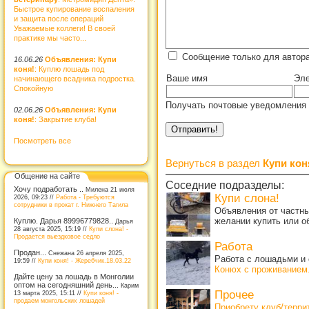
Быстрое купирование воспаления
и защита после операций
Уважаемые коллеги! В своей
практике мы часто...
Сообщение только для автор
16.06.26
Объявления: Купи
коня!
: Куплю лошадь под
Ваше имя
Эле
начинающего всадника подростка.
Спокойную
Получать почтовые уведомления 
02.06.26
Объявления: Купи
коня!
: Закрытие клуба!
Посмотреть все
Вернуться в раздел
Купи кон
Общение на сайте
Соседние подразделы:
Хочу подработать ..
Милена 21 июля
Купи слона!
2026, 09:23 //
Работа - Требуются
сотрудники в прокат г. Нижнего Тагила
Объявления от частны
желании купить или о
Куплю. Дарья 89996779828..
Дарья
28 августа 2025, 15:19 //
Купи слона! -
Продается выездковое седло
Работа
Продан...
Снежана 26 апреля 2025,
Работа с лошадьми и 
19:59 //
Купи коня! - Жеребчик.18.03.22
Конюх с проживанием
Дайте цену за лошадь в Монголии
оптом на сегодняшний день...
Карим
Прочее
13 марта 2025, 15:11 //
Купи коня! -
продаем монгольских лошадей
Приобрету клуб/терр