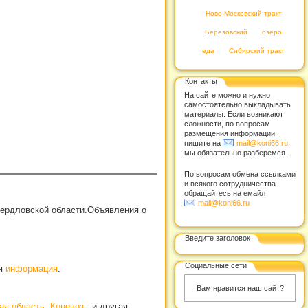
Ново-Московский тракт
Березовский
озеро
еда
Сибирский тракт
Контакты
На сайте можно и нужно
самостоятельно выкладывать
материалы. Если возникают
сложности, по вопросам
размещения информации,
пишите на
mail@koni66.ru
,
мы обязательно разберемся.
По вопросам обмена ссылками
и всякого сотрудничества
обращайтесь на емайл
mail@koni66.ru
вердловской области.Объявления о
Введите заголовок
Социальные сети
ая
информация
.
Вам нравится наш сайт?
ая область
,
Коневоз
, и другая