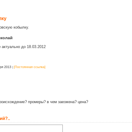
лку
овскую кобылку.
колай
 актуально до 18.03.2012
ря 2013
[Постоянная ссылка]
роисхождение? промеры? в чем заезжена? цена?
ий?..