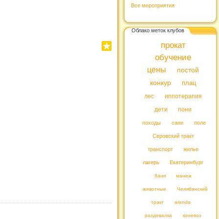
Все мероприятия
Облако меток клубов
прокат
обучение
цены
постой
конкур
плац
лес
иппотерапия
дети
пони
походы
сани
поле
Серовский тракт
транспорт
жилье
лагерь
Екатеринбург
баня
манеж
животные
Челябинский
тракт
arenda
раздевалка
коневоз