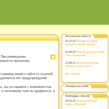
Актуальные новости
01.12.23
Походы по Уралу.
Конный и пеший туризм.
02.06.22
конный детский лагерь
в пос.Монетный.
. При размещении
можности просмотра,
13.09.21
Выезд инспектора
ВНИИК осенью 2021 г.
 страницы вашего сайта со ссылкой
Все новости
удаляются без предупреждений.
Реклама на koni66
сь, вы соглашаете с возможностью
в негативном тоне не одобряется, и
Календарь событий
29.10.22
Осенний конный
лагерь. Дневной.