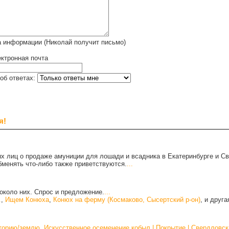
а информации (Николай получит письмо)
ктронная почта
об ответах:
я!
х лиц о продаже амуниции для лошади и всадника в Екатеринбурге и С
бменять что-либо также приветствуются.
...
около них. Спрос и предложение.
...
.
,
Ищем Конюха
,
Конюх на ферму (Космаково, Сысертский р-он)
, и друг
иторию/землю
,
Искусственное осеменение кобыл | Покрытие | Свердловск