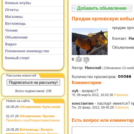
Конные клубы
Добавить объявление
Отчеты
Магазины
Продам орловскую кобы
Ветпомощь
продам орл
Чтение
Объявления
Ни
Контакт:
Видео
Объявление
Племенное коневодство
Конный спорт
0
Автор:
Николай
Обновлено 13 нояб
Рассылка новостей
Количество просмотров:
Комментарии
oyk
-
возраст?
Всего подписчиков: 238
Чт, 08 марта 2012, 16:02:30
Ответить
Новое на сайте
константин
-
паспорт имеется? п
06.08.26
Объявления: Купи коня!
Пн, 20 февр. 2012, 09:45:28
Ответить
01.07.26
Объявления: Прочее
:
Есть вопрос или комментар
Приобрету клуб/территорию/землю
16.06.26
Ветпомощь: Вопрос
ветеринару
: Метромидин Дента»: