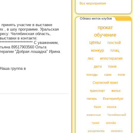
Все мероприятия
Облако меток клубов
 принять участие в выставке
прокат
ях , в шоу программе. Уральская
дресу: Челябинская область,
обучение
выставки в контакте:
цены
********************* С уважением,
постой
Татьяна 89517903560 Ольга
конкур
плац
терапии "Добрая лошадка" Ирина
лес
иппотерапия
дети
пони
!Наша группа в
походы
сани
поле
Серовский тракт
транспорт
жилье
лагерь
Екатеринбург
баня
манеж
животные
Челябинский
тракт
arenda
раздевалка
коневоз