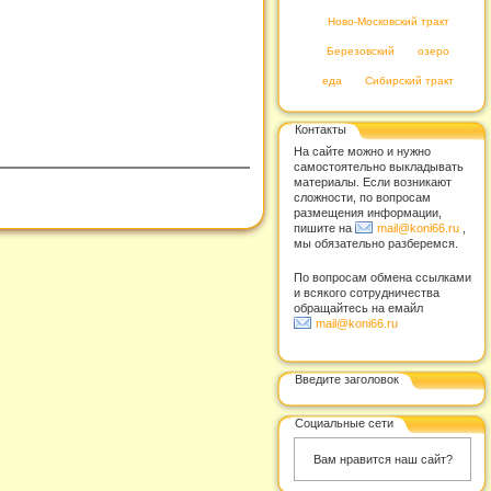
Ново-Московский тракт
Березовский
озеро
еда
Сибирский тракт
Контакты
На сайте можно и нужно
самостоятельно выкладывать
материалы. Если возникают
сложности, по вопросам
размещения информации,
пишите на
mail@koni66.ru
,
мы обязательно разберемся.
По вопросам обмена ссылками
и всякого сотрудничества
обращайтесь на емайл
mail@koni66.ru
Введите заголовок
Социальные сети
Вам нравится наш сайт?