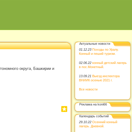
Актуальные новости
01.12.23
Походы по Уралу.
Конный и пеший туризм.
02.06.22
конный детский лагерь
в пос.Монетный.
тономного округа, Башкирии и
13.09.21
Выезд инспектора
ВНИИК осенью 2021 г.
Все новости
Реклама на koni66
Календарь событий
29.10.22
Осенний конный
лагерь. Дневной.