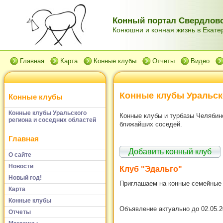
Конный портал Свердловс
Конюшни и конная жизнь в Екатер
Главная
Карта
Конные клубы
Отчеты
Видео
Конные клубы Уральск
Конные клубы
Конные клубы Уральского
Конные клубы и турбазы Челябинс
региона и соседних областей
ближайших соседей.
Главная
Добавить конный клуб
О сайте
Новости
Клуб "Эдальго"
Новый год!
Приглашаем на конные семейные пр
Карта
Конные клубы
Объявление актуально до 02.05.2
Отчеты