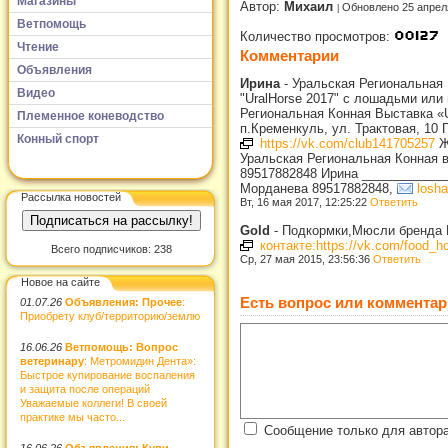
Магазины
Автор:
Михаил
Обновлено 25 апрел
Ветпомощь
Количество просмотров:
Чтение
Комментарии
Объявления
Ирина
-
Уральская Региональная 
Видео
"UralHorse 2017" с лошадьми или 
Региональная Конная Выставка «U
Племенное коневодство
п.Кременкуль, ул. Трактовая, 10
Конный спорт
https://vk.com/club141705257
ЖД
Уральская Региональная Конная вы
89517882848 Ирина ____________
Морданева 89517882848,
losh
Рассылка новостей
Вт, 16 мая 2017, 12:25:22
Ответить
Gold
-
Подкормки,Мюсли бренда Ma
контакте:https://vk.com/food_h
Всего подписчиков: 238
Ср, 27 мая 2015, 23:56:36
Ответить
Новое на сайте
Есть вопрос или комментар
01.07.26
Объявления: Прочее
:
Приобрету клуб/территорию/землю
16.06.26
Ветпомощь: Вопрос
ветеринару
: Метромидин Дента»:
Быстрое купирование воспаления
и защита после операций
Уважаемые коллеги! В своей
практике мы часто...
Сообщение только для автор
16.06.26
Объявления: Купи