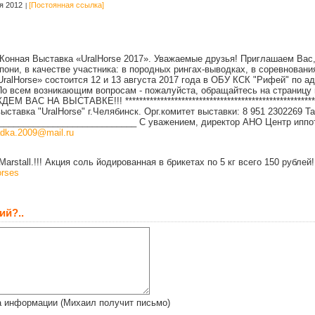
я 2012
[Постоянная ссылка]
Конная Выставка «UralHorse 2017». Уважаемые друзья! Приглашаем Вас,
пони, в качестве участника: в породных рингах-выводках, в соревновани
ralHorse» состоится 12 и 13 августа 2017 года в ОБУ КСК "Рифей" по а
 По всем возникающим вопросам - пожалуйста, обращайтесь на страницу 
ЕМ ВАС НА ВЫСТАВКЕ!!! *******************************************************
ставка "UralHorse" г.Челябинск. Орг.комитет выставки: 8 951 2302269 
____________________________ С уважением, директор АНО Центр иппо
adka.2009@mail.ru
rstall.!!! Акция соль йодированная в брикетах по 5 кг всего 150 рублей
orses
ий?..
а информации (Михаил получит письмо)