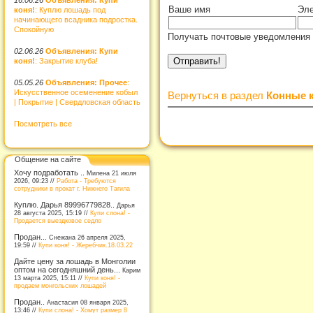
Ваше имя
Эле
коня!
: Куплю лошадь под
начинающего всадника подростка.
Спокойную
Получать почтовые уведомления 
02.06.26
Объявления: Купи
коня!
: Закрытие клуба!
05.05.26
Объявления: Прочее
:
Искусственное осеменение кобыл
Вернуться в раздел
Конные к
| Покрытие | Свердловская область
Посмотреть все
Общение на сайте
Хочу подработать ..
Милена 21 июля
2026, 09:23 //
Работа - Требуются
сотрудники в прокат г. Нижнего Тагила
Куплю. Дарья 89996779828..
Дарья
28 августа 2025, 15:19 //
Купи слона! -
Продается выездковое седло
Продан...
Снежана 26 апреля 2025,
19:59 //
Купи коня! - Жеребчик.18.03.22
Дайте цену за лошадь в Монголии
оптом на сегодняшний день...
Карим
13 марта 2025, 15:11 //
Купи коня! -
продаем монгольских лошадей
Продан..
Анастасия 08 января 2025,
13:46 //
Купи слона! - Хомут размер 8