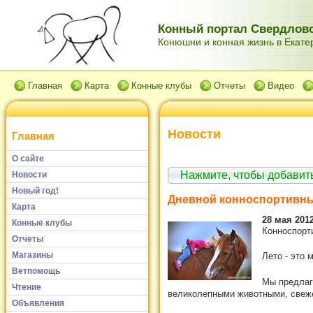
Конный портал Свердловс
Конюшни и конная жизнь в Екатер
Главная
Карта
Конные клубы
Отчеты
Видео
Новости
Главная
О сайте
Нажмите, чтобы добави
Новости
Новый год!
Дневной конноспортивны
Карта
28 мая 2012
Конные клубы
Конноспорти
Отчеты
Магазины
Лето - это 
Ветпомощь
Мы предлаг
Чтение
великолепными животными, свеже
Объявления