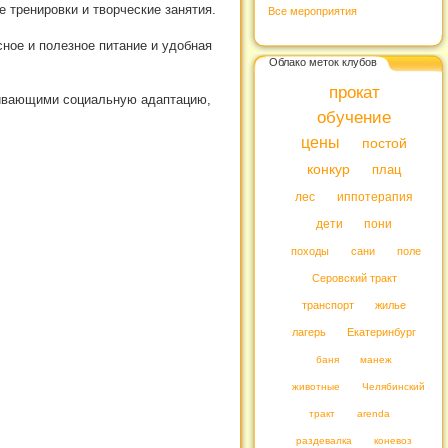
 тренировки и творческие занятия.
Все мероприятия
ное и полезное питание и удобная
Облако меток клубов
прокат
звивающими социальную адаптацию,
обучение
цены
постой
конкур
плац
лес
иппотерапия
дети
пони
походы
сани
поле
Серовский тракт
транспорт
жилье
лагерь
Екатеринбург
баня
манеж
животные
Челябинский
тракт
arenda
раздевалка
коневоз