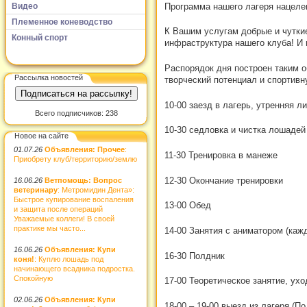
Программа нашего лагеря нацелен
Видео
Племенное коневодство
К Вашим услугам добрые и чуткие
Конный спорт
инфраструктура нашего клуба! И в
Распорядок дня построен таким 
Рассылка новостей
творческий потенциал и спортивн
10-00 заезд в лагерь, утренняя л
Всего подписчиков: 238
10-30 седловка и чистка лошадей
Новое на сайте
01.07.26
Объявления: Прочее
:
11-30 Тренировка в манеже
Приобрету клуб/территорию/землю
12-30 Окончание тренировки
16.06.26
Ветпомощь: Вопрос
ветеринару
: Метромидин Дента»:
Быстрое купирование воспаления
13-00 Обед
и защита после операций
Уважаемые коллеги! В своей
практике мы часто...
14-00 Занятия с аниматором (кажд
16.06.26
Объявления: Купи
16-30 Полдник
коня!
: Куплю лошадь под
начинающего всадника подростка.
Спокойную
17-00 Теоретическое занятие, ух
02.06.26
Объявления: Купи
18-00 – 19-00 выезд из лагеря (П