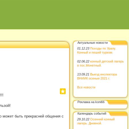
Актуальные новости
01.12.23
Походы по Уралу.
Конный и пеший туризм.
02.06.22
конный детский лагерь
в пос.Монетный.
13.09.21
Выезд инспектора
ВНИИК осенью 2021 г.
Все новости
!!
Реклама на koni66
льзой!
Календарь событий
о может быть прекрасней общения с
29.10.22
Осенний конный
лагерь. Дневной.