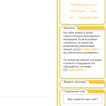
Ново-Московский тракт
Березовский
озеро
еда
Сибирский тракт
Контакты
На сайте можно и нужно
самостоятельно выкладывать
материалы. Если возникают
сложности, по вопросам
размещения информации,
пишите на
mail@koni66.ru
,
мы обязательно разберемся.
По вопросам обмена ссылками
и всякого сотрудничества
обращайтесь на емайл
mail@koni66.ru
Введите заголовок
Социальные сети
Вам нравится наш сайт?