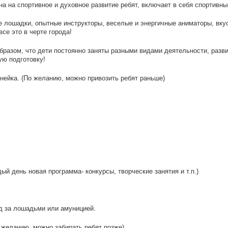
а на спортивное и духовное развитие ребят, включает в себя спортивные
 лошадки, опытные инструкторы, веселые и энергичные аниматоры, вкус
се это в черте города!
образом, что дети постоянно заняты разными видами деятельности, ра
ую подготовку!
инейка. (По желанию, можно привозить ребят раньше)
ый день новая программа- конкурсы, творческие занятия и т.п.)
од за лошадьми или амуницией.
о желанию, можно забирать ребят позже)