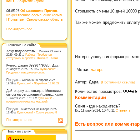
коня!
: Закрытие клуба!
05.05.26
Объявления: Прочее
:
Стоимость смены 10 дней 16000 р
Искусственное осеменение кобыл
| Покрытие | Свердловская область
Так же можем предложить оплату 
Посмотреть все
Общение на сайте
Хочу подработать ..
Милена 21 июля
2026, 09:23 //
Работа - Требуются
Интересующую информацию может
сотрудники в прокат г. Нижнего Тагила
Куплю. Дарья 89996779828..
Дарья
28 августа 2025, 15:19 //
Купи слона! -
Метки:
лагерь
Продается выездковое седло
Продан...
Снежана 26 апреля 2025,
Автор:
Дара
[Постоянная ссылка]
19:59 //
Купи коня! - Жеребчик.18.03.22
Дайте цену за лошадь в Монголии
Количество просмотров:
оптом на сегодняшний день...
Карим
Комментарии
13 марта 2025, 15:11 //
Купи коня! -
продаем монгольских лошадей
Соня
-
где находитесь?
Продан..
Анастасия 08 января 2025,
Вс, 11 мая 2014, 10:48:11
Ответить
13:46 //
Купи слона! - Хомут размер 8
Посмотреть все
Есть вопрос или комментар
Поиск по сайту