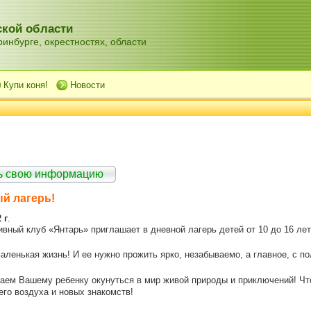
кой области
инбурге, окрестностях, области
Купи коня!
Новости
ть свою информацию
й лагерь!
 г
.
вный клуб «Янтарь» приглашает в дневной лагерь детей от 10 до 16 лет!
маленькая жизнь! И ее нужно прожить ярко, незабываемо, а главное, с по
аем Вашему ребенку окунуться в мир живой природы и приключений! Чт
го воздуха и новых знакомств!