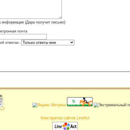
а информации (Дара получит письмо)
ктронная почта
об ответах:
а:
ть?
Конструктор сайтов LineAct