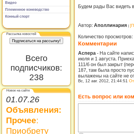
Видео
Будем рады Вас видеть в
Племенное коневодство
Конный спорт
Автор:
Аполлинария
[
Рассылка новостей
Количество просмотров:
Комментарии
Аспера
-
На сайте напис
Всего
июля и 1 августа. Приех
111/б он был закрыт (пе
подписчиков:
187, там была просто пу
238
вылажены на сайте не от
Вс, 12 авг. 2012, 21:44:51
От
Новое на сайте
Есть вопрос или ком
01.07.26
Объявления:
Прочее
:
Приобрету