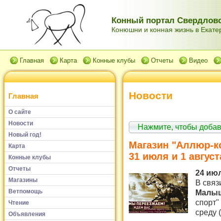
Конный портал Свердловс
Конюшни и конная жизнь в Екатер
Главная
Карта
Конные клубы
Отчеты
Видео
Новости
Главная
О сайте
Новости
Нажмите, чтобы доба
Новый год!
Магазин "Аллюр-к
Карта
31 июля и 1 августа
Конные клубы
Отчеты
24 июл
Магазины
В связ
Малыш
Ветпомощь
спорт"
Чтение
среду (
Объявления