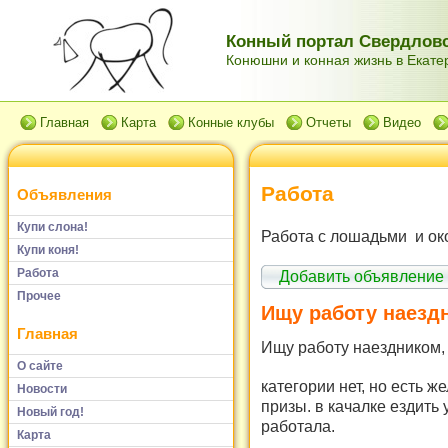
Конный портал Свердловс
Конюшни и конная жизнь в Екатер
Главная
Карта
Конные клубы
Отчеты
Видео
Работа
Объявления
Купи слона!
Работа с лошадьми и ок
Купи коня!
Работа
Добавить объявление
Прочее
Ищу работу наезд
Главная
Ищу работу наездником,
О сайте
категории нет, но есть ж
Новости
призы. в качалке ездить
Новый год!
работала.
Карта