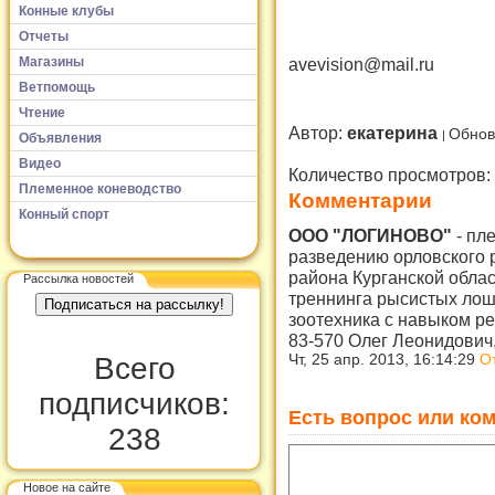
Конные клубы
Отчеты
Магазины
avevision@mail.ru
Ветпомощь
Чтение
Автор:
екатерина
Обнов
Объявления
Видео
Количество просмотров:
Племенное коневодство
Комментарии
Конный спорт
ООО "ЛОГИНОВО"
-
пле
разведению орловского
района Курганской облас
Рассылка новостей
треннинга рысистых лош
зоотехника с навыком ре
83-570 Олег Леонидович,
Всего
Чт, 25 апр. 2013, 16:14:29
О
подписчиков:
Есть вопрос или ком
238
Новое на сайте