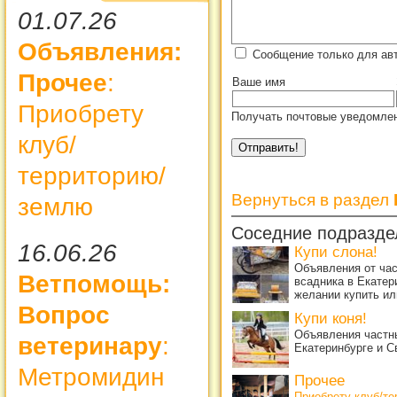
01.07.26
Объявления:
Сообщение только для авт
Прочее
:
Ваше имя
Приобрету
Получать почтовые уведомлен
клуб/
территорию/
Вернуться в раздел
землю
Соседние подразде
16.06.26
Купи слона!
Объявления от ча
Ветпомощь:
всадника в Екатер
желании купить ил
Вопрос
Купи коня!
Объявления частны
ветеринару
:
Екатеринбурге и С
Метромидин
Прочее
Приобрету клуб/т