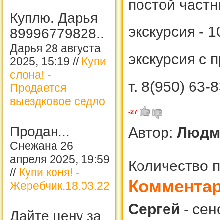
постой частн
Куплю. Дарья
экскурсия - 1
89996779828..
Дарья 28 августа
экскурсия с п
2025, 15:19 //
Купи
слона! -
т. 8(950) 63-
Продается
выездковое седло
-27
Продан...
Автор:
Людм
Снежана 26
апреля 2025, 19:59
Количество 
//
Купи коня! -
Коммента
Жеребчик.18.03.22
Сергей
-
сен
Дайте цену за