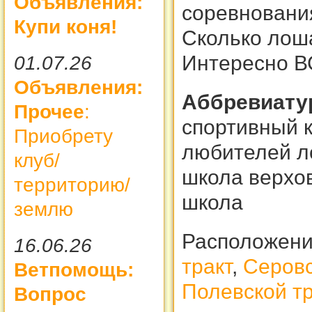
Объявления:
соревнования
Купи коня!
Сколько лоша
Интересно В
01.07.26
Объявления:
Аббревиату
Прочее
:
спортивный к
Приобрету
любителей л
клуб/
школа верхо
территорию/
школа
землю
Расположен
16.06.26
тракт
,
Серовс
Ветпомощь:
Полевской тр
Вопрос