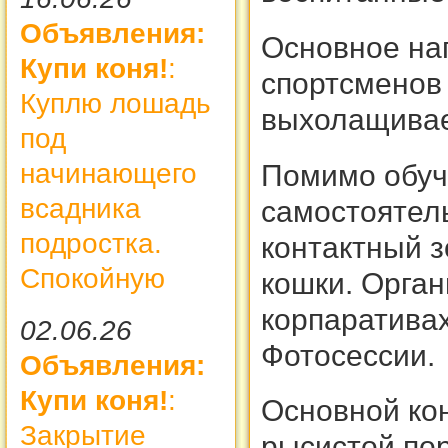
Объявления:
Основное нап
Купи коня!
:
спортсменов
Куплю лошадь
выхолащиваем
под
начинающего
Помимо обуч
всадника
самостоятель
подростка.
контактный зо
Спокойную
кошки. Орган
корпаративах
02.06.26
Фотосессии.
Объявления:
Купи коня!
:
Основной ко
Закрытие
рысистой по