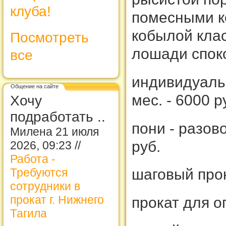
клуба!
помесными к
кобылой клас
Посмотреть
лошади спок
все
индивидуальн
Общение на сайте
мес. - 6000 р
Хочу
подработать ..
пони - разово
Милена 21 июля
руб.
2026, 09:23 //
Работа -
Требуются
шаговый прок
сотрудники в
прокат г. Нижнего
прокат для о
Тагила