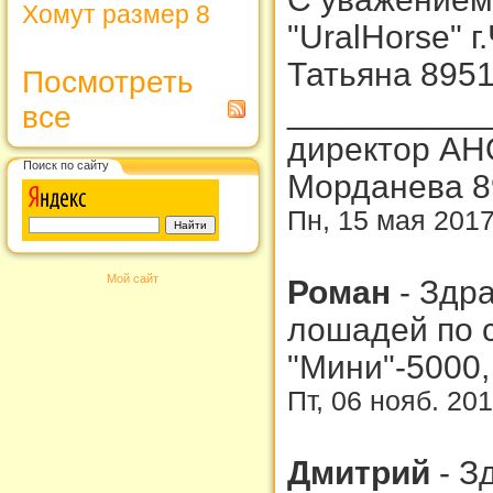
Хомут размер 8
"UralHorse" 
Татьяна 895
Посмотреть
___________
все
директор АН
Поиск по сайту
Морданева 8
Пн, 15 мая 2017
Мой сайт
Роман
-
Здра
лошадей по 
"Мини"-5000,
Пт, 06 нояб. 20
Дмитрий
-
З