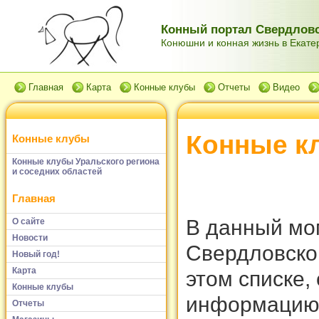
Конный портал Свердловс
Конюшни и конная жизнь в Екатер
Главная
Карта
Конные клубы
Отчеты
Видео
Конные к
Конные клубы
Конные клубы Уральского региона
и соседних областей
Главная
В данный мом
О сайте
Новости
Свердловской
Новый год!
Карта
этом списке,
Конные клубы
информацию,
Отчеты