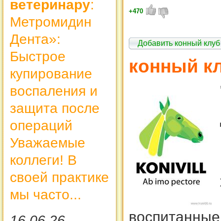
ветеринару
:
+470
Метромидин
Дента»:
Добавить конный клуб
Быстрое
конный кл
купирование
воспаления и
защита после
операций
Уважаемые
коллеги! В
своей практике
мы часто...
воспитанные
16.06.26