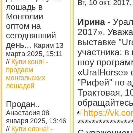
Вт, 10 окт. 2017
лошадь в
Монголии
Ирина
-
Урал
оптом на
2017». Уважа
сегодняшний
выставке "Ur
день...
Карим 13
участника: в
марта 2025, 15:11
шоу програм
//
Купи коня! -
продаем
«UralHorse» 
монгольских
"Рифей" по а
лошадей
Трактовая, 1
обращайтесь 
Продан..
https://vk.
Анастасия 08
января 2025, 13:46
***************
//
Купи слона! -
С уважением