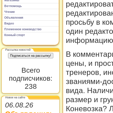
Магазины
редактироват
Ветпомощь
редактирова
Чтение
Объявления
просьбу в ко
Видео
один редакто
Племенное коневодство
Конный спорт
информацию 
Рассылка новостей
В комментари
цены, и прос
Всего
тренеров, ин
подписчиков:
званиями-дос
238
вида. Наличи
размер и гру
Новое на сайте
06.08.26
Коневозка? Л