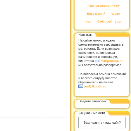
Ново-Московский тракт
Березовский
озеро
еда
Сибирский тракт
Контакты
На сайте можно и нужно
самостоятельно выкладывать
материалы. Если возникают
сложности, по вопросам
размещения информации,
пишите на
mail@koni66.ru
,
мы обязательно разберемся.
По вопросам обмена ссылками
и всякого сотрудничества
обращайтесь на емайл
mail@koni66.ru
Введите заголовок
Социальные сети
Вам нравится наш сайт?