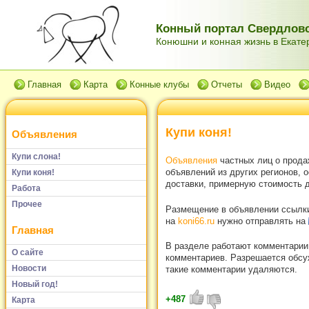
Конный портал Свердловс
Конюшни и конная жизнь в Екатер
Главная
Карта
Конные клубы
Отчеты
Видео
Купи коня!
Объявления
Купи слона!
Объявления
частных лиц о прода
объявлений из других регионов, 
Купи коня!
доставки, примерную стоимость д
Работа
Прочее
Размещение в объявлении ссылки 
на
koni66.ru
нужно отправлять на
Главная
В разделе работают комментарии
О сайте
комментариев. Разрешается обсуж
Новости
такие комментарии удаляются.
Новый год!
+487
Карта