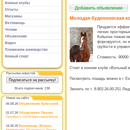
Конные клубы
Добавить объявление
Отчеты
Магазины
Молодая буденновская к
Ветпомощь
Продается эффектн
Чтение
легких просторны
Объявления
Кобылка тонкая-зв
форсируется, но и
Видео
грубости в управл
Племенное коневодство
Конный спорт
Стоимость: 90000 
Стоит в конном клубе «Вольный в
Рассылка новостей
Посмотреть лошадь можно в г. Ека
Всего подписчиков: 238
Звонить по т. 8-902-26-00-251 Лю
Новое на сайте
06.08.26
Объявления: Купи коня!
01.07.26
Объявления: Прочее
:
Приобрету клуб/территорию/землю
16.06.26
Ветпомощь: Вопрос
ветеринару
: Метромидин Дента»: