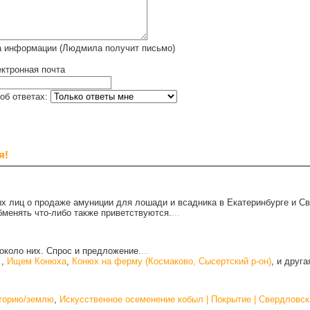
а информации (Людмила получит письмо)
ктронная почта
об ответах:
я!
х лиц о продаже амуниции для лошади и всадника в Екатеринбурге и С
бменять что-либо также приветствуются.
...
около них. Спрос и предложение.
...
.
,
Ищем Конюха
,
Конюх на ферму (Космаково, Сысертский р-он)
, и друг
иторию/землю
,
Искусственное осеменение кобыл | Покрытие | Свердловск