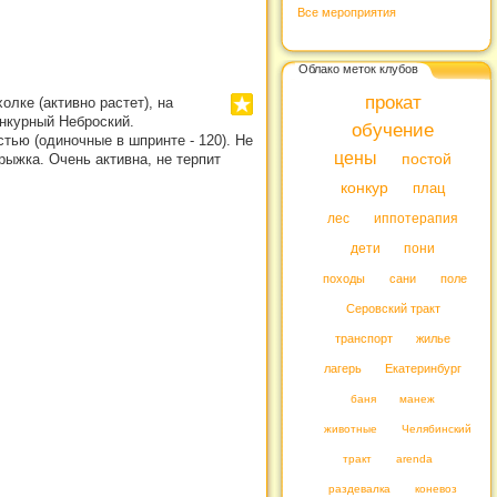
Все мероприятия
Облако меток клубов
прокат
лке (активно растет), на
онкурный Неброский.
обучение
стью (одиночные в шпринте - 120). Не
цены
рыжка. Очень активна, не терпит
постой
конкур
плац
лес
иппотерапия
дети
пони
походы
сани
поле
Серовский тракт
транспорт
жилье
лагерь
Екатеринбург
баня
манеж
животные
Челябинский
тракт
arenda
раздевалка
коневоз