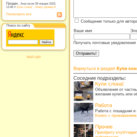
Продан..
Анастасия 08 января 2025,
13:46 //
Купи слона! - Хомут размер 8
Посмотреть все
Сообщение только для автор
Поиск по сайту
Ваше имя
Эле
Получать почтовые уведомления 
Мой сайт
Вернуться в раздел
Купи кон
Соседние подразделы:
Купи слона!
Объявления от частны
желании купить или о
Работа
Работа с лошадьми и 
Конюх с проживанием
Прочее
Приобрету клуб/терр
информация
.