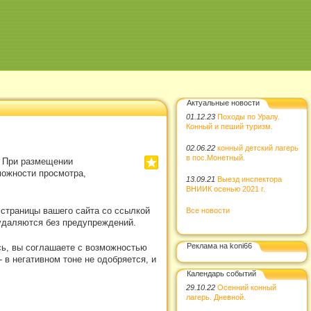
Актуальные новости
01.12.23
Походы по Уралу.
Конный и пеший туризм.
02.06.22
конный детский лагерь
в пос.Монетный.
. При размещении
можности просмотра,
13.09.21
Выезд инспектора
ВНИИК осенью 2021 г.
 страницы вашего сайта со ссылкой
Все новости
удаляются без предупреждений.
Реклама на koni66
сь, вы соглашаете с возможностью
в негативном тоне не одобряется, и
Календарь событий
29.10.22
Осенний конный
лагерь. Дневной.