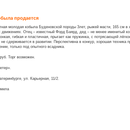
обыла продается
ая молодая кобыла Буденовской породы 3лет, рыжей масти, 165 см в хо
х движениях. Отец – известный Форд Баярд, дед – не менее именитый к
онкая, гибкая и пластичная, прыгает как пружинка, с потрясающей лёгко
 не сдерживается в развитии. Перспективна в конкур, хорошая техника п
ении, только под опытного всадника.
руб. Торг возможен.
етер».
теринбурге, ул. Карьерная, 11/2.
дмила