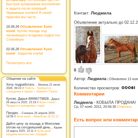
Быстрое купирование воспаления
и защита после операций
Людмила
Контакт:
Уважаемые коллеги! В своей
практике мы часто...
Объявление актуально до 02.12.2
16.06.26
Объявления: Купи
коня!
: Куплю лошадь под
начинающего всадника подростка.
Спокойную
02.06.26
Объявления: Купи
коня!
: Закрытие клуба!
Посмотреть все
0
Автор:
Людмила
Общение на сайте
Обновлено 13 ноя
Хочу подработать ..
Милена 21 июля
Количество просмотров:
2026, 09:23 //
Работа - Требуются
сотрудники в прокат г. Нижнего Тагила
Комментарии
Куплю. Дарья 89996779828..
Дарья
Людмила
-
КОБЫЛА ПРОДАНА!
28 августа 2025, 15:19 //
Купи слона! -
Продается выездковое седло
Ср, 07 нояб. 2012, 20:56:30
Ответить
Продан...
Снежана 26 апреля 2025,
19:59 //
Купи коня! - Жеребчик.18.03.22
Есть вопрос или комментар
Дайте цену за лошадь в Монголии
оптом на сегодняшний день...
Карим
13 марта 2025, 15:11 //
Купи коня! -
продаем монгольских лошадей