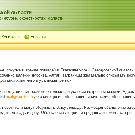
кой области
инбурге, окрестностях, области
Купи коня!
Новости
же, покупке и аренде лошадей в Екатеринбурге и Свердловской области
особенно далеких (Москва, Алтай, заграница) желательно описывать воз
оставки животного в уральский регион.
на другой сайт возможно только при условии встречной ссылки. Адрес
mail@koni66.ru
до размещения объявления, иначе такие объявления 
, посетители могут обсуждать Вашу лошадь. Размещая объявление зде
дать лошадь и цену. Обсуждение людей - и продавца и комментаторов - 