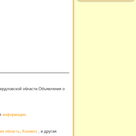
вердловской области.Объявления о
ая
информация
.
ая область
,
Коневоз
, и другая