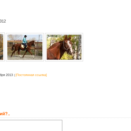
012
бря 2013
[Постоянная ссылка]
ий?..