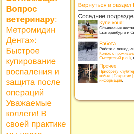
Вернуться в раздел
Вопрос
Соседние подразде
ветеринару
:
Купи коня!
Метромидин
Объявления частны
Екатеринбурге и С
Дента»:
Работа
Быстрое
Работа с лошадьми
Конюх с проживан
Сысертский р-он)
,
купирование
Прочее
воспаления и
Приобрету клуб/т
кобыл | Покрытие 
защита после
информация
.
операций
Уважаемые
коллеги! В
своей практике