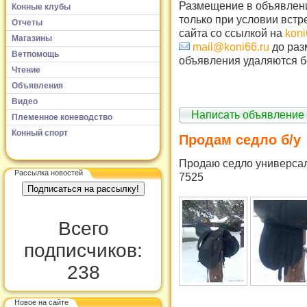
Размещение в объявлени
Конные клубы
только при условии встр
Отчеты
сайта со ссылкой на
koni
Магазины
mail@koni66.ru
до раз
Ветпомощь
объявления удаляются б
Чтение
Объявления
Видео
Написать объявление
Племенное коневодство
Конный спорт
Продам седло б/у
Продаю седло универсаль
Рассылка новостей
7525
Всего
подписчиков:
238
Новое на сайте