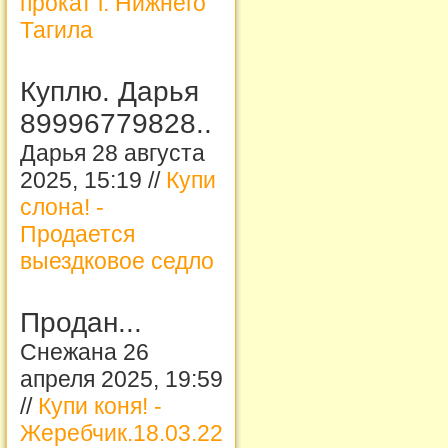
прокат г. Нижнего
Тагила
Куплю. Дарья
89996779828..
Дарья 28 августа
2025, 15:19 //
Купи
слона! -
Продается
выездковое седло
Продан...
Снежана 26
апреля 2025, 19:59
//
Купи коня! -
Жеребчик.18.03.22