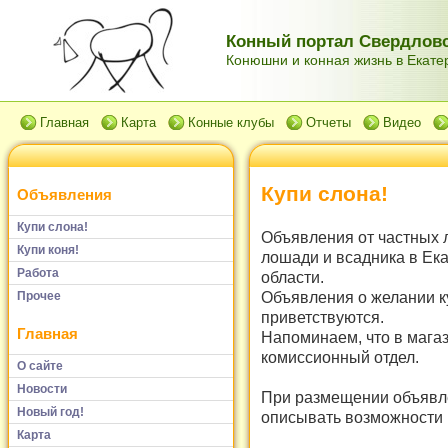
Конный портал Свердловс
Конюшни и конная жизнь в Екатер
Главная
Карта
Конные клубы
Отчеты
Видео
Купи слона!
Объявления
Купи слона!
Объявления от частных 
Купи коня!
лошади и всадника в Ек
Работа
области.
Объявления о желании к
Прочее
приветствуются.
Главная
Напоминаем, что в мага
комиссионный отдел.
О сайте
Новости
При размещении объявле
Новый год!
описывать возможности и
Карта