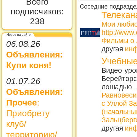
Всего
Соседние подразде
подписчиков:
Телекан
238
Мои люби
http://www
Новое на сайте
Фильмы о 
06.08.26
другая
ин
Объявления:
Учебные
Купи коня!
Видео-уро
Берейторск
01.07.26
лошадью.
.
Объявления:
Равновеси
Прочее
:
с Уллой З
(начальны
Приобрету
Зальцберге
клуб/
другая
ин
территорию/