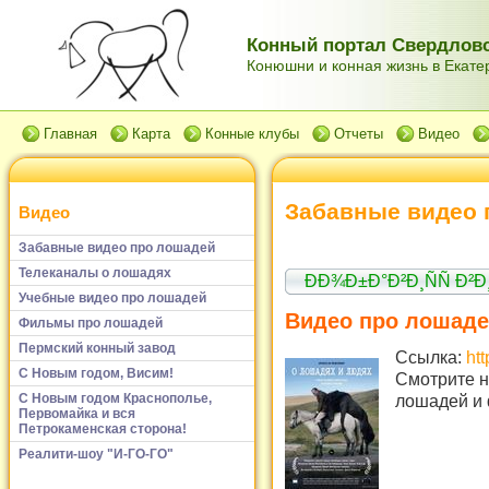
Конный портал Свердловс
Конюшни и конная жизнь в Екатер
Главная
Карта
Конные клубы
Отчеты
Видео
Забавные видео 
Видео
Забавные видео про лошадей
Телеканалы о лошадях
ÐÐ¾Ð±Ð°Ð²Ð¸ÑÑ Ð²
Учебные видео про лошадей
Видео про лошад
Фильмы про лошадей
Пермский конный завод
Ссылка:
ht
С Новым годом, Висим!
Смотрите н
лошадей и 
С Новым годом Краснополье,
Первомайка и вся
Петрокаменская сторона!
Реалити-шоу "И-ГО-ГО"