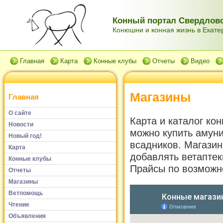
Конный портал Свердловс
Конюшни и конная жизнь в Екатер
Главная
Карта
Конные клубы
Отчеты
Видео
Магазины
Главная
О сайте
Карта и каталог ко
Новости
можно купить амун
Новый год!
всадников. Магази
Карта
добавлять ветапте
Конные клубы
Прайсы по возможн
Отчеты
Магазины
Ветпомощь
Чтение
Объявления