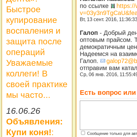
по ссылке
https:
Быстрое
v=03y3n9TgCaU&fea
купирование
Вт, 13 сент. 2016, 11:36:3
воспаления и
Галоп
-
Добрый ден
оптовым прайсом. Т
защита после
демократичным цен
операций
Надеемся на взаим
Галоп.
galop72@b
Уважаемые
отправим вам ката
коллеги! В
Ср, 06 янв. 2016, 11:55:
своей практике
Есть вопрос или
мы часто...
16.06.26
Объявления:
Купи коня!
:
Сообщение только для ав