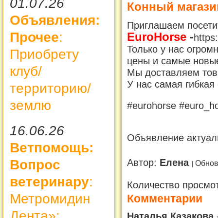
01.07.26
Конный магази
Объявления:
Приглашаем посет
Прочее
:
EuroHorse
-
https
Только у нас огром
Приобрету
цены и самые новы
клуб/
Мы доставляем тов
У нас самая гибкая 
территорию/
землю
#eurohorse #euro_h
16.06.26
Объявление актуаль
Ветпомощь:
Автор:
Елена
Вопрос
Обнов
ветеринару
:
Количество просмо
Метромидин
Комментарии
Дента»:
Наталья Казакова