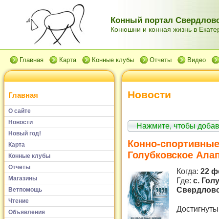
Конный портал Свердловс
Конюшни и конная жизнь в Екатер
Главная
Карта
Конные клубы
Отчеты
Видео
Новости
Главная
О сайте
Новости
Нажмите, чтобы доба
Новый год!
Конно-спортивные
Карта
Голубковское Алап
Конные клубы
Отчеты
Когда:
22 ф
Магазины
Где:
с. Гол
Свердловс
Ветпомощь
Чтение
Достигнуты
Объявления