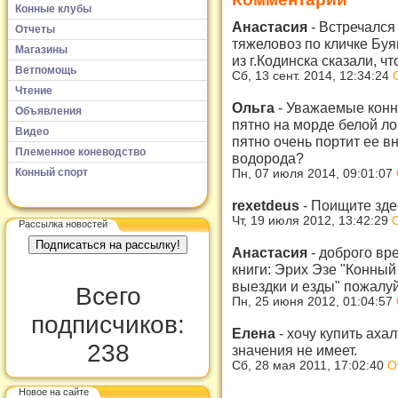
Конные клубы
Анастасия
-
Встречался 
Отчеты
тяжеловоз по кличке Бу
Магазины
из г.Кодинска сказали, чт
Ветпомощь
Сб, 13 сент. 2014, 12:34:24
Чтение
Ольга
-
Уважаемые конни
Объявления
пятно на морде белой л
Видео
пятно очень портит ее 
Племенное коневодство
водорода?
Конный спорт
Пн, 07 июля 2014, 09:01:07
rexetdeus
-
Поищите зд
Чт, 19 июля 2012, 13:42:29
Рассылка новостей
Анастасия
-
доброго вр
книги: Эрих Эзе "Конный
выездки и езды" пожалуйс
Всего
Пн, 25 июня 2012, 01:04:57
подписчиков:
Елена
-
хочу купить ахал
238
значения не имеет.
Сб, 28 мая 2011, 17:02:40
О
Новое на сайте