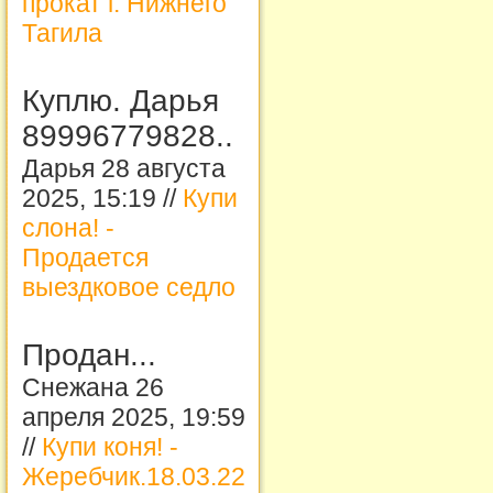
прокат г. Нижнего
Тагила
Куплю. Дарья
89996779828..
Дарья 28 августа
2025, 15:19 //
Купи
слона! -
Продается
выездковое седло
Продан...
Снежана 26
апреля 2025, 19:59
//
Купи коня! -
Жеребчик.18.03.22