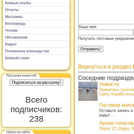
Конные клубы
Отчеты
Магазины
Ветпомощь
Ваше имя
Чтение
Объявления
Получать почтовые уведомлен
Видео
Племенное коневодство
Конный спорт
Вернуться в раздел
Рассылка новостей
Соседние подразде
Новости
Появилась голосо
Сайту Кони66 испо
Всего
Гостевая книга
подписчиков:
Оставьте запись в
рады!
...
238
Архив голосо
Опрос 27
,
Опрос 2
Новое на сайте