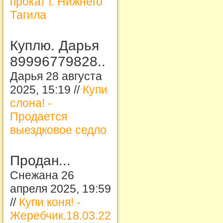
прокат г. Нижнего
Тагила
Куплю. Дарья
89996779828..
Дарья 28 августа
2025, 15:19 //
Купи
слона! -
Продается
выездковое седло
Продан...
Снежана 26
апреля 2025, 19:59
//
Купи коня! -
Жеребчик.18.03.22