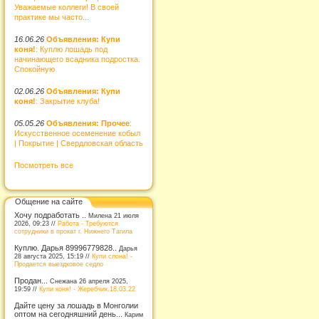
Уважаемые коллеги! В своей
практике мы часто...
16.06.26
Объявления: Купи
коня!
: Куплю лошадь под
начинающего всадника подростка.
Спокойную
02.06.26
Объявления: Купи
коня!
: Закрытие клуба!
05.05.26
Объявления: Прочее
:
Искусственное осеменение кобыл
| Покрытие | Свердловская область
Посмотреть все
Общение на сайте
Хочу подработать ..
Милена 21 июля
2026, 09:23 //
Работа - Требуются
сотрудники в прокат г. Нижнего Тагила
Куплю. Дарья 89996779828..
Дарья
28 августа 2025, 15:19 //
Купи слона! -
Продается выездковое седло
Продан...
Снежана 26 апреля 2025,
19:59 //
Купи коня! - Жеребчик.18.03.22
Дайте цену за лошадь в Монголии
оптом на сегодняшний день...
Карим