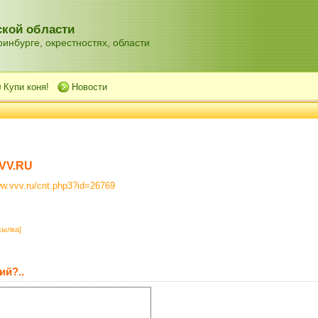
кой области
инбурге, окрестностях, области
Купи коня!
Новости
VV.RU
ww.vvv.ru/cnt.php3?id=26769
сылка]
ий?..