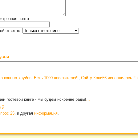
ктронная почта
об ответах:
узья
а конных клубов
,
Есть 1000 посетителей!
,
Сайту Кони66 исполнилось 2 
ей гостевой книге - мы будем искренне рады!
...
ий
прос 25
, и другая
информация
.