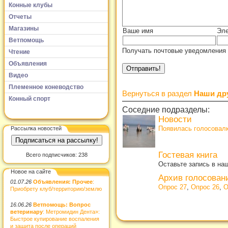
Конные клубы
Отчеты
Магазины
Ваше имя
Эле
Ветпомощь
Получать почтовые уведомления 
Чтение
Объявления
Видео
Племенное коневодство
Вернуться в раздел
Наши др
Конный спорт
Соседние подразделы:
Новости
Появилась голосовалк
Рассылка новостей
Гостевая книга
Всего подписчиков: 238
Оставьте запись в наш
Новое на сайте
Архив голосован
01.07.26
Объявления: Прочее
:
Опрос 27
,
Опрос 26
,
О
Приобрету клуб/территорию/землю
16.06.26
Ветпомощь: Вопрос
ветеринару
: Метромидин Дента»:
Быстрое купирование воспаления
и защита после операций