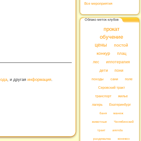
Все мероприятия
Облако меток клубов
прокат
обучение
цены
постой
конкур
плац
лес
иппотерапия
дети
пони
года
, и другая
информация
.
походы
сани
поле
Серовский тракт
транспорт
жилье
лагерь
Екатеринбург
баня
манеж
животные
Челябинский
тракт
arenda
раздевалка
коневоз