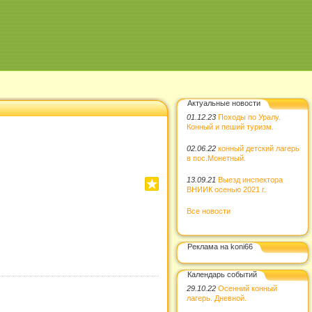
Актуальные новости
01.12.23
Походы по Уралу.
Конный и пеший туризм.
02.06.22
конный детский лагерь
в пос.Монетный.
13.09.21
Выезд инспектора
ВНИИК осенью 2021 г.
Все новости
Реклама на koni66
Календарь событий
29.10.22
Осенний конный
лагерь. Дневной.