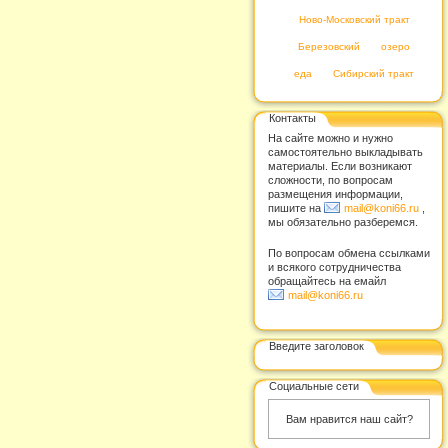
Ново-Московский тракт
Березовский
озеро
еда
Сибирский тракт
Контакты
На сайте можно и нужно
самостоятельно выкладывать
материалы. Если возникают
сложности, по вопросам
размещения информации,
пишите на
mail@koni66.ru
,
мы обязательно разберемся.
По вопросам обмена ссылками
и всякого сотрудничества
обращайтесь на емайл
mail@koni66.ru
Введите заголовок
Социальные сети
Вам нравится наш сайт?