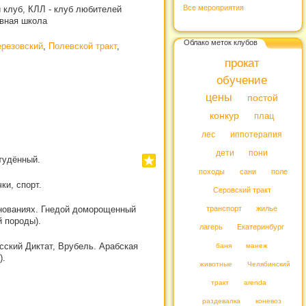
Все мероприятия
й клуб, КЛЛ - клуб любителей
ивная школа
Облако меток клубов
резовский
,
Полевской тракт
,
прокат
обучение
цены
постой
конкур
плац
лес
иппотерапия
дети
пони
Cтудённый.
походы
сани
поле
ки, спорт.
Серовский тракт
транспорт
жилье
нованиях. Гнедой доморощенный
й породы).
лагерь
Екатеринбург
сский Диктат, Врубель. Арабская
баня
манеж
).
животные
Челябинский
тракт
arenda
раздевалка
коневоз