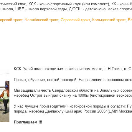
стический клуб, КCК - конно-спортивный клуб (или комплекс), КК - конны
я школа, ШВЕ - школа верховой езды, ДЮСШ - детско-юношеская спорт
ирский тракт
,
Челябинский тракт
,
Серовский тракт
,
Кольцовский тракт
,
Бе
КСК Гуляй поле находиться в живописном месте, г. Н-Тагил, п. 
Прокат, обучение, постой лошадей. Направление в основном скач
Мы защищали честь Свердловской области на Зональных сорев
жеребец Острог выйграл скачку на 4000м (чистокровной верхово
У нас лучшие производители чистокровной породы в области: Ру
порода: жеребец Данпас-лучший араб России 2005г.(ЦМИ Москва
Приглашаем !!!