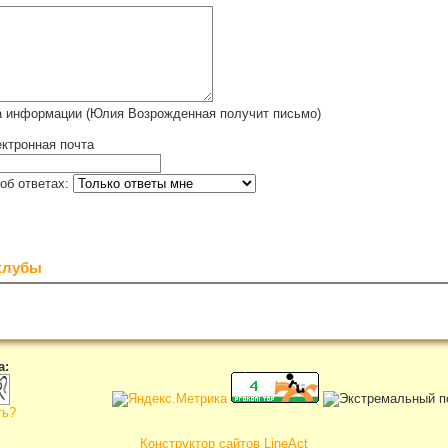
а информации (Юлия Возрожденная получит письмо)
ктронная почта
об ответах:
клубы
а:
ть?
Конструктор сайтов LineAct