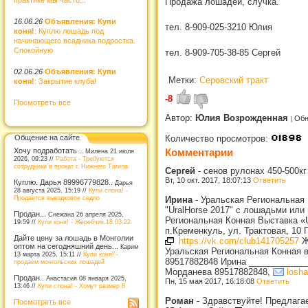
Продажа лошадей, случка.
16.06.26
Объявления: Купи
тел. 8-909-025-3210 Юлия
коня!
: Куплю лошадь под
начинающего всадника подростка.
Спокойную
тел. 8-909-705-38-85 Сергей
02.06.26
Объявления: Купи
Метки:
Серовский тракт
коня!
: Закрытие клуба!
-8
Посмотреть все
Автор:
Юлия Возрожденная
Обн
Общение на сайте
Количество просмотров:
Комментарии
Хочу подработать ..
Милена 21 июля
2026, 09:23 //
Работа - Требуются
сотрудники в прокат г. Нижнего Тагила
Сергей
-
сенов рулонах 450-500кг
Вт, 10 окт. 2017, 18:07:13
Ответить
Куплю. Дарья 89996779828..
Дарья
28 августа 2025, 15:19 //
Купи слона! -
Продается выездковое седло
Ирина
-
Уральская Региональная 
"UralHorse 2017" с лошадьми или 
Продан...
Снежана 26 апреля 2025,
Региональная Конная Выставка «U
19:59 //
Купи коня! - Жеребчик.18.03.22
п.Кременкуль, ул. Трактовая, 10
Дайте цену за лошадь в Монголии
https://vk.com/club141705257
ЖД
оптом на сегодняшний день...
Карим
Уральская Региональная Конная вы
13 марта 2025, 15:11 //
Купи коня! -
89517882848 Ирина ____________
продаем монгольских лошадей
Морданева 89517882848,
losh
Продан..
Анастасия 08 января 2025,
Пн, 15 мая 2017, 16:18:08
Ответить
13:46 //
Купи слона! - Хомут размер 8
Роман
-
Здравствуйте! Предлагае
Посмотреть все