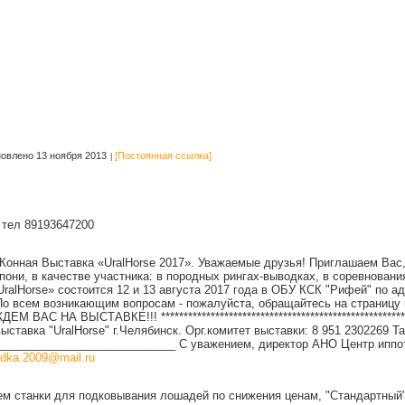
овлено 13 ноября 2013
[Постоянная ссылка]
 тел 89193647200
Конная Выставка «UralHorse 2017». Уважаемые друзья! Приглашаем Вас,
пони, в качестве участника: в породных рингах-выводках, в соревновани
ralHorse» состоится 12 и 13 августа 2017 года в ОБУ КСК "Рифей" по а
 По всем возникающим вопросам - пожалуйста, обращайтесь на страницу 
ЕМ ВАС НА ВЫСТАВКЕ!!! *******************************************************
ставка "UralHorse" г.Челябинск. Орг.комитет выставки: 8 951 2302269 
____________________________ С уважением, директор АНО Центр иппо
adka.2009@mail.ru
м станки для подковывания лошадей по снижения ценам, "Стандартный"-1