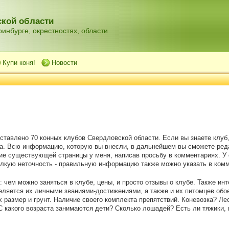
кой области
инбурге, окрестностях, области
Купи коня!
Новости
ставлено 70 конных клубов Свердловской области. Если вы знаете клуб, 
а. Всю информацию, которую вы внесли, в дальнейшем вы сможете ред
ие существующей страницы у меня, написав просьбу в комментариях. У
елкую неточность - правильную информацию также можно указать в ком
 чем можно заняться в клубе, цены, и просто отзывы о клубе. Также ин
еляется их личными званиями-достижениями, а также и их питомцев обое
их размер и грунт. Наличие своего комплекта препятствий. Коневозка? Л
 С какого возраста занимаются дети? Сколько лошадей? Есть ли тяжики,