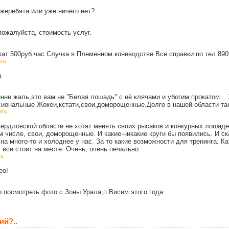
 жеребята или уже ничего нет?
пожалуйста, стоимость услуг.
кат 500руб.час.Случка в Племенном коневодстве.Все справки по тел.89
ть
а
нне жаль,это вам не "Белая лошадь" с её клячами и убогим прокатом...
ональные Жокеи,кстати,свои,доморощенные.Долго в нашей области таког
ить
рдловской области не хотят менять своих рысаков и конкурных лошаде
м числе, свои, доморощенные. И какие-никакие круги бы появились. И 
на много-то и холоднее у нас. За то какие возможности для тренинга. 
 все стоит на месте. Очень, очень печально.
ть
ео!
 посмотреть фото с Зоны Урала,п.Висим этого года
ий?..