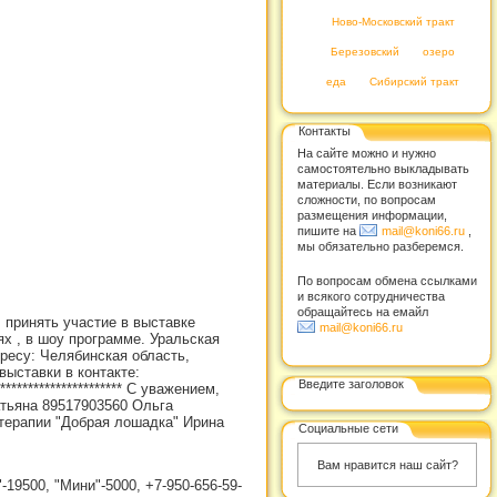
Ново-Московский тракт
Березовский
озеро
еда
Сибирский тракт
Контакты
На сайте можно и нужно
самостоятельно выкладывать
материалы. Если возникают
сложности, по вопросам
размещения информации,
пишите на
mail@koni66.ru
,
мы обязательно разберемся.
По вопросам обмена ссылками
и всякого сотрудничества
обращайтесь на емайл
 принять участие в выставке
mail@koni66.ru
ях , в шоу программе. Уральская
дресу: Челябинская область,
выставки в контакте:
Введите заголовок
********************* С уважением,
Татьяна 89517903560 Ольга
терапии "Добрая лошадка" Ирина
Социальные сети
Вам нравится наш сайт?
9500, "Мини"-5000, +7-950-656-59-