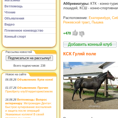
Магазины
Аббревиатуры:
КТК - конно-тури
Ветпомощь
лошадей, КСШ - конно-спортивна
Чтение
Расположение:
Екатеринбург
,
Сиб
Объявления
Режевской тракт
,
Пышма
Видео
Племенное коневодство
+470
Конный спорт
Добавить конный клуб
Рассылка новостей
КСК Гуляй поле
Всего подписчиков: 238
Новое на сайте
06.08.26
Объявления: Купи коня!
01.07.26
Объявления: Прочее
:
Приобрету клуб/территорию/землю
16.06.26
Ветпомощь: Вопрос
ветеринару
: Метромидин Дента»:
Быстрое купирование воспаления
и защита после операций
Уважаемые коллеги! В своей
практике мы часто...