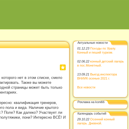
Актуальные новости
01.12.23
Походы по Уралу.
Конный и пеший туризм.
02.06.22
конный детский лагерь
в пос.Монетный.
13.09.21
Выезд инспектора
которого нет в этом списке, смело
ВНИИК осенью 2021 г.
актировать. Также вы можете
 одной страницы может быть только
Все новости
ментариях.
Реклама на koni66
тересно: квалификация тренеров,
го пола и вида. Наличие крытого
ес? Поле? Как далеко? Участвует ли
Календарь событий
 полутяжики, пони? Интересно ВСЁ! И
29.10.22
Осенний конный
лагерь. Дневной.