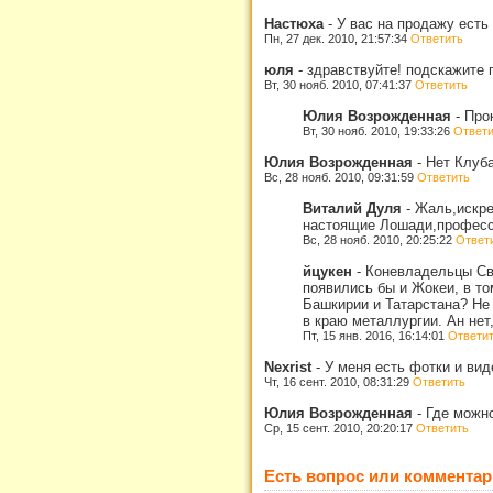
Настюха
-
У вас на продажу есть
Пн, 27 дек. 2010, 21:57:34
Ответить
юля
-
здравствуйте! подскажите 
Вт, 30 нояб. 2010, 07:41:37
Ответить
Юлия Возрожденная
-
Про
Вт, 30 нояб. 2010, 19:33:26
Ответи
Юлия Возрожденная
-
Нет Клуб
Вс, 28 нояб. 2010, 09:31:59
Ответить
Виталий Дуля
-
Жаль,искре
настоящие Лошади,професси
Вс, 28 нояб. 2010, 20:25:22
Ответ
йцукен
-
Коневладельцы Све
появились бы и Жокеи, в то
Башкирии и Татарстана? Не 
в краю металлургии. Ан нет,
Пт, 15 янв. 2016, 16:14:01
Ответи
Nexrist
-
У меня есть фотки и вид
Чт, 16 сент. 2010, 08:31:29
Ответить
Юлия Возрожденная
-
Где можно
Ср, 15 сент. 2010, 20:20:17
Ответить
Есть вопрос или комментар