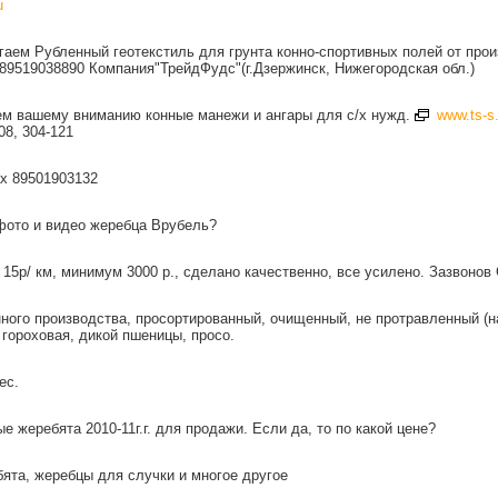
u
аем Рубленный геотекстиль для грунта конно-спортивных полей от произ
89519038890 Компания"ТрейдФудс"(г.Дзержинск, Нижегородская обл.)
аем вашему вниманию конные манежи и ангары для с/х нужд.
www.ts-s.
108, 304-121
ах 89501903132
фото и видео жеребца Врубель?
 15р/ км, минимум 3000 р., сделано качественно, все усилено. Зазвонов С
ного производства, просортированный, очищенный, не протравленный (н
 гороховая, дикой пшеницы, просо.
ес.
ые жеребята 2010-11г.г. для продажи. Если да, то по какой цене?
ята, жеребцы для случки и многое другое