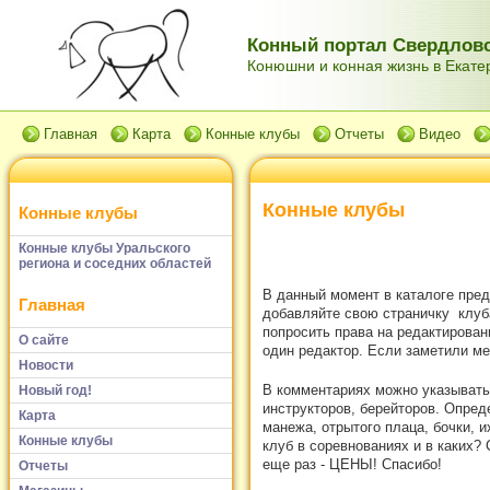
Конный портал Свердловс
Конюшни и конная жизнь в Екатер
Главная
Карта
Конные клубы
Отчеты
Видео
Конные клубы
Конные клубы
Конные клубы Уральского
региона и соседних областей
В данный момент в каталоге пред
Главная
добавляйте свою страничку клуб
попросить права на редактирован
О сайте
один редактор. Если заметили м
Новости
В комментариях можно указывать:
Новый год!
инструкторов, берейторов. Опред
Карта
манежа, отрытого плаца, бочки, 
Конные клубы
клуб в соревнованиях и в каких?
еще раз - ЦЕНЫ! Спасибо!
Отчеты