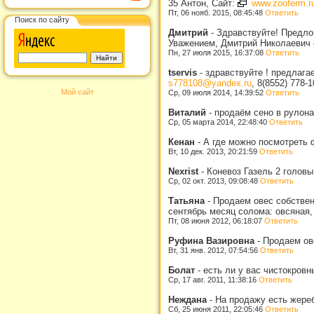
35 Антон, Сайт:
www.zooferm.r
Пт, 06 нояб. 2015, 08:45:48
Ответить
Поиск по сайту
Дмитрий
-
Здравствуйте! Предлог
Уважением, Дмитрий Николаевич 
Пн, 27 июля 2015, 16:37:08
Ответить
tservis
-
здравствуйте ! предлаг
s778108@yandex.ru
, 8(8552) 778-
Мой сайт
Ср, 09 июля 2014, 14:39:52
Ответить
Виталий
-
продаём сено в рулон
Ср, 05 марта 2014, 22:48:40
Ответить
Кенан
-
А где можно посмотреть 
Вт, 10 дек. 2013, 20:21:59
Ответить
Nexrist
-
Коневоз Газель 2 головы
Ср, 02 окт. 2013, 09:08:48
Ответить
Татьяна
-
Продаем овес собствен
сентябрь месяц солома: овсяная,
Пт, 08 июня 2012, 06:18:07
Ответить
Руфина Вазировна
-
Продаем ов
Вт, 31 янв. 2012, 07:54:56
Ответить
Болат
-
есть ли у вас чистокровн
Ср, 17 авг. 2011, 11:38:16
Ответить
Неждана
-
На продажу есть жереб
Сб, 25 июня 2011, 22:05:46
Ответить