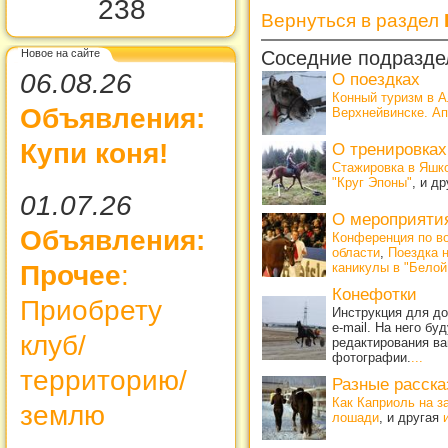
238
Вернуться в раздел
Новое на сайте
Соседние подразде
06.08.26
О поездках
Конный туризм в 
Объявления:
Верхнейвинске. Ап
Купи коня!
О тренировках
Стажировка в Яшк
"Круг Эпоны"
, и д
01.07.26
О мероприяти
Объявления:
Конференция по в
области
,
Поездка 
Прочее
:
каникулы в "Бело
Конефотки
Приобрету
Инструкция для д
e-mail. На него б
клуб/
редактирования ва
фотографии.
...
территорию/
Разные расска
Как Каприоль на з
землю
лошади
, и другая