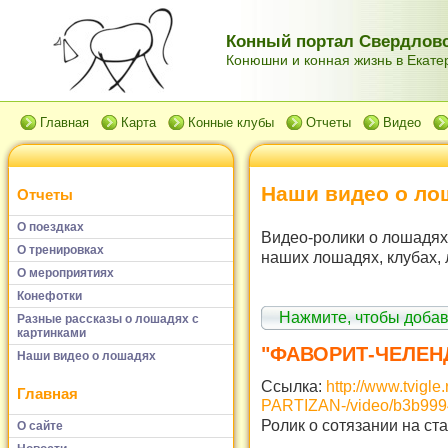
Конный портал Свердловс
Конюшни и конная жизнь в Екатер
Главная
Карта
Конные клубы
Отчеты
Видео
Наши видео о ло
Отчеты
О поездках
Видео-ролики о лошадях,
О тренировках
наших лошадях, клубах, 
О мероприятиях
Конефотки
Нажмите, чтобы доба
Разные рассказы о лошадях с
картинками
"ФАВОРИТ-ЧЕЛЕНД
Наши видео о лошадях
Ссылка:
http://www.tvigle.
Главная
PARTIZAN-/video/b3b99
Ролик о сотязании на с
О сайте